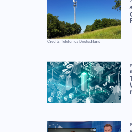
2
A
Credits: Telefónica Deutschland
1
S
1
C