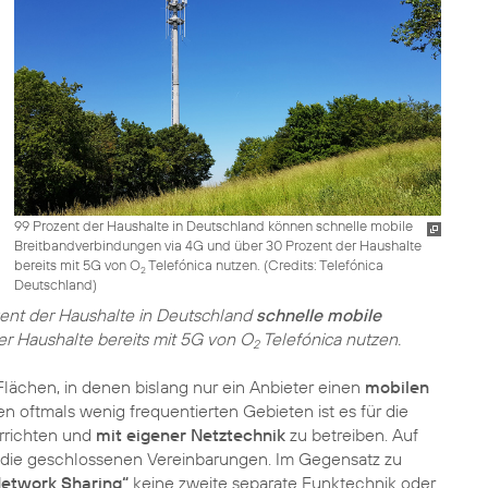
99 Prozent der Haushalte in Deutschland können schnelle mobile
Breitbandverbindungen via 4G und über 30 Prozent der Haushalte
bereits mit 5G von O
Telefónica nutzen. (
Credits: Telefónica
2
Deutschland
)
zent der Haushalte in Deutschland
schnelle mobile
r Haushalte bereits mit 5G von O
Telefónica nutzen.
2
ächen, in denen bislang nur ein Anbieter einen
mobilen
en oftmals wenig frequentierten Gebieten ist es für die
errichten und
mit eigener Netztechnik
zu betreiben. Auf
n die geschlossenen Vereinbarungen. Im Gegensatz zu
Network Sharing“
keine zweite separate Funktechnik oder