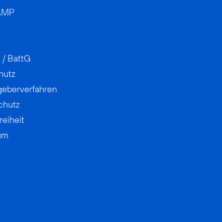
AMP
 / BattG
hutz
geberverfahren
chutz
reiheit
um