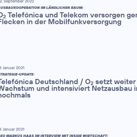
2. September 2022
USBAUKOOPERATION IM LÄNDLICHEN RAUM:
O
Telefónica und Telekom versorgen ge
2
Flecken in der Mobilfunkversorgung
9. Januar 2021
TRATEGIE-UPDATE:
Telefónica Deutschland / O
setzt weiter
2
Wachstum und intensiviert Netzausbau 
nochmals
9. Januar 2021
EO MARKUS HAAS IM INTERVIEW MIT INSIDE WIRTSCHAFT: