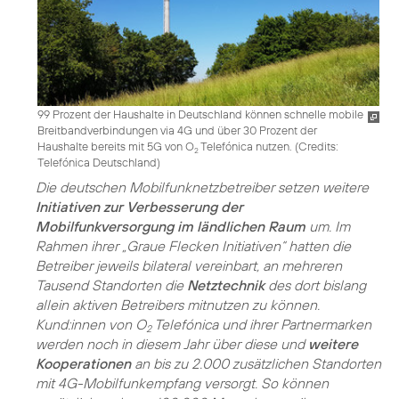
99 Prozent der Haushalte in Deutschland können schnelle mobile
Breitbandverbindungen via 4G und über 30 Prozent der
Haushalte bereits mit 5G von O
Telefónica nutzen. (
Credits:
2
Telefónica Deutschland
)
Die deutschen Mobilfunknetzbetreiber setzen weitere
Initiativen zur Verbesserung der
Mobilfunkversorgung im ländlichen Raum
um. Im
Rahmen ihrer „Graue Flecken Initiativen“ hatten die
Betreiber jeweils bilateral vereinbart, an mehreren
Tausend Standorten die
Netztechnik
des dort bislang
allein aktiven Betreibers mitnutzen zu können.
Kund:innen von O
Telefónica und ihrer Partnermarken
2
werden noch in diesem Jahr über diese und
weitere
Kooperationen
an bis zu 2.000 zusätzlichen Standorten
mit 4G-Mobilfunkempfang versorgt. So können