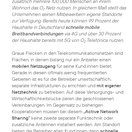
zusätzlich mehrere 100.000 Menschen an ihrem
Wohnort das O
Netz nutzen. In gleichem Maß stellt das
2
Unternehmen seinen Mitbewerbern eigene Standorte
zur Verfügung. Bereits heute können 99 Prozent der
Haushalte in Deutschland
schnelle mobile
Breitbandverbindungen
via 4G und über 30 Prozent
der Haushalte bereits mit 5G von O
Telefónica nutzen.
2
Graue Flecken in den Telekommunikationsnetzen sind
Flächen, in denen bislang nur ein Anbieter einen
mobilen Netzzugang
für seine Kund:innen bietet.
Gerade in diesen oftmals wenig frequentierten
Gebieten ist es für die Betreiber unwirtschaftlich,
separate Infrastrukturen zu errichten und
mit eigener
Netztechnik
zu betreiben. Auf diese Versorgungs- und
Wirtschaftlichkeitslücke zielen die geschlossenen
Vereinbarungen. Im Gegensatz zu bisherigen
Kooperationen müssen bei diesem
„Active Network
Sharing“
keine zweite separate Funktechnik oder
zusätzliche Antennen installiert werden. Am Standort
bieten die Betreiber allen Kund:innen dann
schnelle