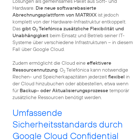
Lösungen als gemeinsames Paket aus Soft- und
Hardware.
Die neue softwarebasierte
Abrechnungsplattform von MATRIXX
ist jedoch
komplett von der Hardware-Infrastruktur entkoppelt.
Das
gibt O
Telefónica zusätzliche Flexibilität und
2
Unabhängigkeit
beim Einsatz und Betrieb seiner IT-
Systeme über verschiedene Infrastrukturen – in diesem
Fall über Google Cloud.
Zudem ermöglicht die Cloud eine
effektivere
Ressourcennutzung
. O
Telefónica kann notwendige
2
Rechen- und Speicherkapazitäten jederzeit
flexibel
in
der Cloud hinzubuchen oder abbestellen, etwa wenn
für
Backup- oder Aktualisierungsprozesse
temporär
zusätzliche Ressourcen benötigt werden.
Umfassende
Sicherheitsstandards durch
Google Cloud Confidential