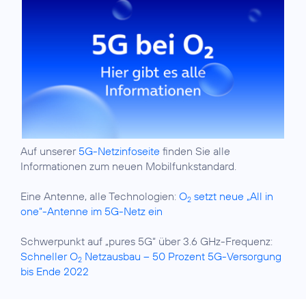
Auf unserer
5G-Netzinfoseite
finden Sie alle
Informationen zum neuen Mobilfunkstandard.
Eine Antenne, alle Technologien:
O
setzt neue „All in
2
one“-Antenne im 5G-Netz ein
Schwerpunkt auf „pures 5G“ über 3.6 GHz-Frequenz:
Schneller O
Netzausbau – 50 Prozent 5G-Versorgung
2
bis Ende 2022