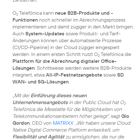
O
Telefónica kann
neue B2B-Produkte und -
2
Funktionen
noch schneller im Abrechnungsprozess
implementieren und damit zügiger in den Markt bringen.
Auch
System-Updates
sowie Produkt- und Tarif-
Änderungen können über automatisierte Prozesse
(CI/CD-Pipeline) in der Cloud zügiger eingespielt
werden. In einem ersten Schritt nutzt O
Telefónica die
2
Plattform für die Abrechnung digitaler Office-
Lösungen
. Schrittweise werden weitere B2B-Produkte
integriert, etwa
All-IP-Festnetzangebote
sowie
SD
WAN- und 5G-Lösungen
.
„Mit der
Einführung dieses neuen
Unternehmensangebots
in der Public Cloud hat O
2
Telefónica die Messlatte für die Möglichkeiten von
Telekommunikationsanbietern höher gelegt",
sagt
Glo
Gordon
, CEO von
MATRIXX
.
„Wir haben unsere Cloud
Native Digital Commerce Platform entwickelt, um
Flexibilität und Agilität
zu ermöglichen, die nur die