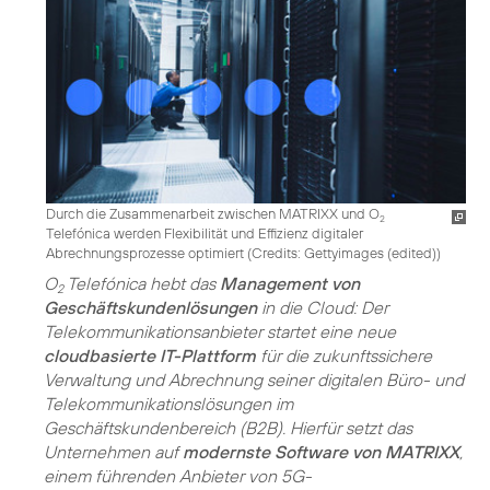
Durch die Zusammenarbeit zwischen MATRIXX und O
2
Telefónica werden Flexibilität und Effizienz digitaler
Abrechnungsprozesse optimiert (
Credits: Gettyimages (edited)
)
O
Telefónica hebt das
Management von
2
Geschäftskundenlösungen
in die Cloud: Der
Telekommunikationsanbieter startet eine neue
cloudbasierte IT-Plattform
für die zukunftssichere
Verwaltung und Abrechnung seiner digitalen Büro- und
Telekommunikationslösungen im
Geschäftskundenbereich (B2B). Hierfür setzt das
Unternehmen auf
modernste Software von MATRIXX
,
einem führenden Anbieter von 5G-