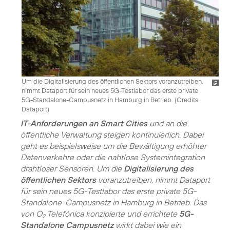
Um die Digitalisierung des öffentlichen Sektors voranzutreiben,
nimmt Dataport für sein neues 5G-Testlabor das erste private
5G-Standalone-Campusnetz in Hamburg in Betrieb. (
Credits:
Dataport
)
IT-Anforderungen an Smart Cities
und an die
öffentliche Verwaltung steigen kontinuierlich. Dabei
geht es beispielsweise um die Bewältigung erhöhter
Datenverkehre oder die nahtlose Systemintegration
drahtloser Sensoren. Um die
Digitalisierung des
öffentlichen Sektors
voranzutreiben, nimmt Dataport
für sein neues 5G-Testlabor das erste private 5G-
Standalone-Campusnetz in Hamburg in Betrieb. Das
von O
Telefónica konzipierte und errichtete
5G-
2
Standalone Campusnetz
wirkt dabei wie ein