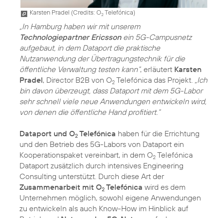
Karsten Pradel (
Credits: O
Telefónica
)
2
„In Hamburg haben wir mit unserem
Technologiepartner Ericsson
ein 5G-Campusnetz
aufgebaut, in dem Dataport die praktische
Nutzanwendung der Übertragungstechnik für die
öffentliche Verwaltung testen kann“
, erläutert
Karsten
Pradel
, Director B2B von O
Telefónica das Projekt.
„Ich
2
bin davon überzeugt, dass Dataport mit dem 5G-Labor
sehr schnell viele neue Anwendungen entwickeln wird,
von denen die öffentliche Hand profitiert.“
Dataport und O
Telefónica
haben für die Errichtung
2
und den Betrieb des 5G-Labors von Dataport ein
Kooperationspaket vereinbart, in dem O
Telefónica
2
Dataport zusätzlich durch intensives Engineering
Consulting unterstützt. Durch diese Art der
Zusammenarbeit mit O
Telefónica
wird es dem
2
Unternehmen möglich, sowohl eigene Anwendungen
zu entwickeln als auch Know-How im Hinblick auf