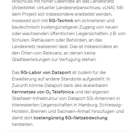
Anschluss mit hoher Datenrate an das Landesnetz
(Arbeitstitel: virtueller Landesnetzanschluss, vLNA). Mit
dem Projekt soll insbesondere erarbeitet werden,
inwieweit sich mit
5G-Technik
ein schnellerer und
bautechnisch kostengünstigerer Zugang von neuen
oder wachsenden öffentlichen Liegenschaften, z.B. von
Schulen, Rathäusern oder Behörden, an das
Landesnetz realisieren lässt. Das ist insbesondere an
den Orten von Relevanz, an denen keine
Glasfaserleitungen zur Verfügung stehen.
Das
5G-Labor von Dataport
ist zudem für die
Erweiterung auf andere Standorte aufgestellt: In
Zukunft könnte Dataport dank des skalierbaren
Kernnetzes von O
Telefónica
und der eigenen
2
Glasfaser-Infrastruktur von Dataport 5G-Antennen in
interessierten Liegenschaften in Hamburg, Schleswig-
Holstein, Bremen und Sachsen-Anhalt hinzufügen und
damit dort
kostengünstig 5G-Netzabdeckung
herstellen.