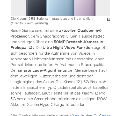
Die Xiaomi 12 5G Serie ist in grau, blau und lila erhältlich.
(
Credits: Xiaomi (edited)
)
Beide Geräte sind mit dem
aktuellen Qualcomm®
Prozessor
, dem Snapdragon® 8 Gen 1, ausgestattet
und verfügen über eine
50MP Dreifach-Kamera in
Profiqualität
. Die
Ultra Night Video Funktion
eignet
sich besonders für die Aufnahme von Videos in
schlechten Lichtverhältnissen mit unterschiedlichen
Portrait-Modi und liefert Aufnahmen in Studioqualität.
Der
smarte Lade-Algorithmus
der Geräte basiert auf
dem jeweiligen Nutzerverhalten und dient der
Langlebigkeit des Akkus. Das Xiaomi 12 | 5G lässt sich
mittels klassischem Typ C Ladekabel als auch kabellos
schnell aufladen. Laut Hersteller ist das Xiaomi 12 Pro |
5G das erste Smartphone mit einem einzelligen 120W
Akku mit Xiaomi HyperCharge Turboladen.
Alle Geräte können online unter
o2.de
, in den
O
Shops