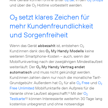
2
und über die O
Hotline vorbestellt werden.
2
O
setzt klares Zeichen für
2
mehr Kundenfreundlichkeit
und Sorgenfreiheit
Wenn das Gerät
abbezahlt
ist, entstehen O
2
Kund:innen dank des
O
My Handy Modells
keine
2
weiteren Smartphone-Kosten – auch, wenn der
Mobilfunkvertrag nach der zweijährigen Mindestlaufzeit
weiterläuft. Der
O
My Handy Vertrag endet
2
automatisch
und muss nicht gekündigt werden.
Kund:innen zahlen dann nur noch die monatliche Tarif-
Grundgebühr. Außerdem hat O
für alle
O
Free
und
O
2
2
2
Free Unlimited
Mobilfunktarife den Aufpreis für die
Variante ohne Laufzeit abgeschafft.
Mit der
O
9
2
Testkarte
können Interessierte weiterhin 30 Tage lang
10
kostenlos unbegrenzt und ohne notwendige