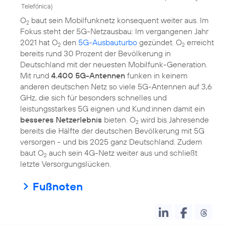
Telefónica
)
O
baut sein Mobilfunknetz konsequent weiter aus. Im
2
Fokus steht der 5G-Netzausbau: Im vergangenen Jahr
2021 hat O
den
5G-Ausbauturbo
gezündet. O
erreicht
2
2
bereits rund 30 Prozent der Bevölkerung in
Deutschland mit der neuesten Mobilfunk-Generation.
Mit rund
4.400 5G-Antennen
funken in keinem
anderen deutschen Netz so viele 5G-Antennen auf 3,6
GHz, die sich für besonders schnelles und
leistungsstarkes 5G eignen und Kund:innen damit ein
besseres Netzerlebnis
bieten. O
wird bis Jahresende
2
bereits die Hälfte der deutschen Bevölkerung mit 5G
versorgen - und bis 2025 ganz Deutschland. Zudem
baut O
auch sein 4G-Netz weiter aus und schließt
2
letzte Versorgungslücken.
Fußnoten