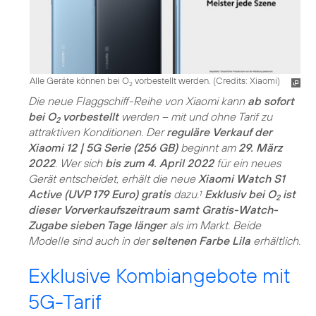
Alle Geräte können bei O
vorbestellt werden. (
Credits: Xiaomi
)
2
Die neue Flaggschiff-Reihe von Xiaomi kann
ab sofort
bei O
vorbestellt
werden – mit und ohne Tarif zu
2
attraktiven Konditionen. Der
reguläre Verkauf der
Xiaomi 12 | 5G Serie (256 GB)
beginnt am
29. März
2022
. Wer sich
bis zum 4. April 2022
für ein neues
Gerät entscheidet, erhält die neue
Xiaomi Watch S1
Active (UVP 179 Euro) gratis
dazu.
Exklusiv bei O
ist
1
2
dieser Vorverkaufszeitraum samt Gratis-Watch-
Zugabe sieben Tage länger
als im Markt. Beide
Modelle sind auch in der
seltenen Farbe Lila
erhältlich.
Exklusive Kombiangebote mit
5G-Tarif