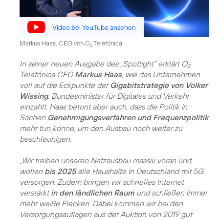
Video bei YouTube ansehen
Markus Haas, CEO von O
Telefónica
2
In seiner neuen Ausgabe des „Spotlight“ erklärt O
2
Telefónica CEO
Markus Haas
, wie das Unternehmen
voll auf die Eckpunkte der
Gigabitstrategie von Volker
Wissing
, Bundesminister für Digitales und Verkehr
einzahlt. Haas betont aber auch, dass die Politik in
Sachen
Genehmigungsverfahren und Frequenzpolitik
mehr tun könne, um den Ausbau noch weiter zu
beschleunigen.
„Wir treiben unseren Netzausbau massiv voran und
wollen
bis 2025
alle Haushalte in Deutschland mit 5G
versorgen. Zudem bringen wir schnelles Internet
verstärkt
in den ländlichen Raum
und schließen immer
mehr weiße Flecken. Dabei kommen wir bei den
Versorgungsauflagen aus der Auktion von 2019 gut