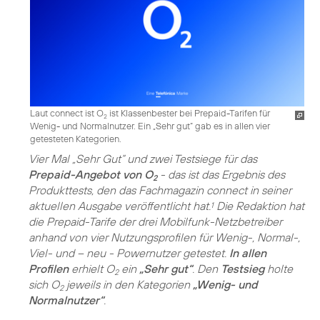
Laut connect ist O
ist Klassenbester bei Prepaid-Tarifen für
2
Wenig- und Normalnutzer. Ein „Sehr gut“ gab es in allen vier
getesteten Kategorien.
Vier Mal „Sehr Gut“ und zwei Testsiege für das
Prepaid-Angebot von O
- das ist das Ergebnis des
2
Produkttests, den das Fachmagazin connect in seiner
aktuellen Ausgabe veröffentlicht hat.
Die Redaktion hat
1
die Prepaid-Tarife der drei Mobilfunk-Netzbetreiber
anhand von vier Nutzungsprofilen für Wenig-, Normal-,
Viel- und – neu - Powernutzer getestet.
In allen
Profilen
erhielt O
ein
„Sehr gut“
. Den
Testsieg
holte
2
sich O
jeweils in den Kategorien
„Wenig- und
2
Normalnutzer“
.