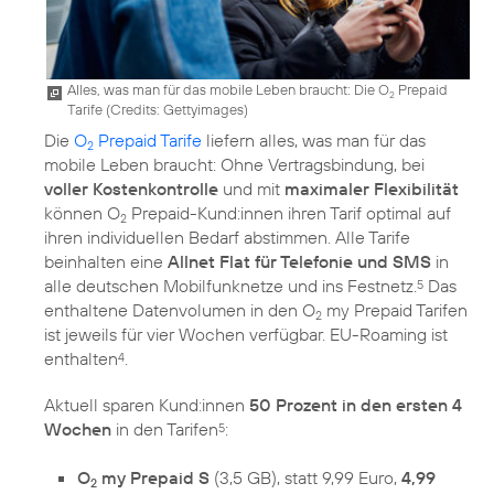
Alles, was man für das mobile Leben braucht: Die O
Prepaid
2
Tarife (
Credits: Gettyimages
)
Die
O
Prepaid Tarife
liefern alles, was man für das
2
mobile Leben braucht: Ohne Vertragsbindung, bei
voller Kostenkontrolle
und mit
maximaler Flexibilität
können O
Prepaid-Kund:innen ihren Tarif optimal auf
2
ihren individuellen Bedarf abstimmen. Alle Tarife
beinhalten eine
Allnet Flat für Telefonie und SMS
in
alle deutschen Mobilfunknetze und ins Festnetz.
Das
5
enthaltene Datenvolumen in den O
my Prepaid Tarifen
2
ist jeweils für vier Wochen verfügbar. EU-Roaming ist
enthalten
.
4
Aktuell sparen Kund:innen
50 Prozent in den ersten 4
Wochen
in den Tarifen
:
5
O
my Prepaid S
(3,5 GB), statt 9,99 Euro,
4,99
2