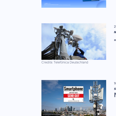
2
N
Credits: Telefónica Deutschland
1
S