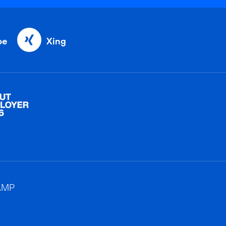
be
Xing
AMP