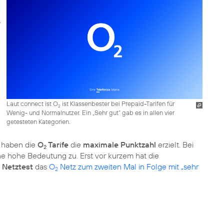
Laut connect ist O
ist Klassenbester bei Prepaid-Tarifen für
2
Wenig- und Normalnutzer. Ein „Sehr gut“ gab es in allen vier
getesteten Kategorien.
r haben die
O
Tarife
die
maximale Punktzahl
erzielt. Bei
2
e hohe Bedeutung zu. Erst vor kurzem hat die
 Netztest
das
O
Netz zum zweiten Mal in Folge mit „sehr
2