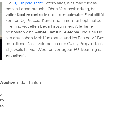
Die
O
Prepaid Tarife
liefern alles, was man für das
2
mobile Leben braucht: Ohne Vertragsbindung, bei
voller Kostenkontrolle
und mit
maximaler Flexibilität
können O
Prepaid-Kund:innen ihren Tarif optimal auf
2
ihren individuellen Bedarf abstimmen. Alle Tarife
beinhalten eine
Allnet Flat für Telefonie und SMS
in
alle deutschen Mobilfunknetze und ins Festnetz.
Das
5
enthaltene Datenvolumen in den O
my Prepaid Tarifen
2
ist jeweils für vier Wochen verfügbar. EU-Roaming ist
enthalten
.
4
4 Wochen
in den Tarifen
:
5
o
uro
ro