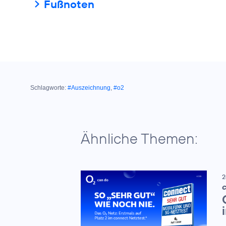
Fußnoten
Schlagworte:
#Auszeichnung
,
#o2
Ähnliche Themen:
2
C