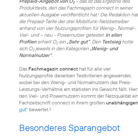
Prepaid-Angebot von O
- das ist das Ergebnis des
2
Produkttests, den das Fachmagazin connect in seiner
aktuellen Ausgabe veröffentlicht hat.
Die Redaktion hat
1
die Prepaid-Tarife der drei Mobilfunk-Netzbetreiber
anhand von vier Nutzungsprofilen für Wenig-, Normal-,
Viel- und – neu - Powernutzer getestet.
In allen
Profilen
erhielt O
ein
„Sehr gut“
. Den
Testsieg
holte
2
sich O
jeweils in den Kategorien
„Wenig- und
2
Normalnutzer“
.
Das
Fachmagazin connect
hat für alle vier
Nutzungsprofile dieselben Testkriterien angewendet,
wobei bei den Wenig- und Normalnutzern das Preis-
Leistungs-Verhältnis am stärksten ins Gewicht fällt. Hie
den Viel- und Powernutzern kommt der Netzqualität ein
Fachzeitschrift connect in ihrem großen
unabhängigen
gut“
bewertet.
2
Besonderes Sparangebot