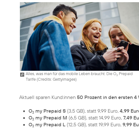
Alles, was man für das mobile Leben braucht: Die O
Prepaid
2
Tarife (
Credits: Gettyimages
)
Aktuell sparen Kund:innen
50 Prozent in den ersten 
O
my Prepaid S
(3,5 GB), statt 9,99 Euro,
4,99 Eur
2
O
my Prepaid M
(6,5 GB), statt 14,99 Euro,
7,49 E
2
O
my Prepaid L
(12,5 GB), statt 19,99 Euro,
9,99 Eu
2