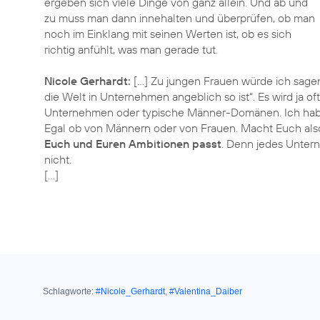
ergeben sich viele Dinge von ganz allein. Und ab und
zu muss man dann innehalten und überprüfen, ob man
noch im Einklang mit seinen Werten ist, ob es sich
richtig anfühlt, was man gerade tut.
Nicole Gerhardt:
[…] Zu jungen Frauen würde ich sage
die Welt in Unternehmen angeblich so ist“. Es wird ja o
Unternehmen oder typische Männer-Domänen. Ich habe 
Egal ob von Männern oder von Frauen. Macht Euch also
Euch und Euren Ambitionen passt
. Denn jedes Unterne
nicht.
[…]
Schlagworte:
#Nicole_Gerhardt
,
#Valentina_Daiber