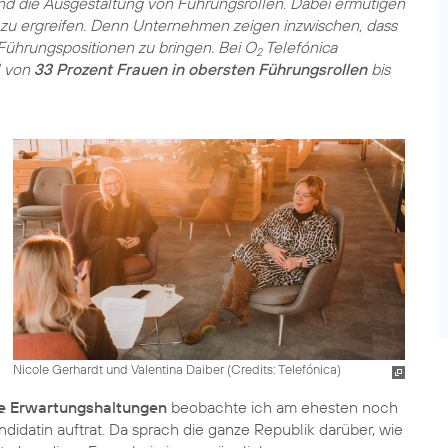
 und die Ausgestaltung von Führungsrollen. Dabei ermutigen
 zu ergreifen. Denn Unternehmen zeigen inzwischen, dass
 Führungspositionen zu bringen. Bei O
Telefónica
2
l von
33 Prozent Frauen in obersten Führungsrollen
bis
Nicole Gerhardt und Valentina Daiber (
Credits: Telefónica
)
he Erwartungshaltungen
beobachte ich am ehesten noch
ndidatin auftrat. Da sprach die ganze Republik darüber, wie