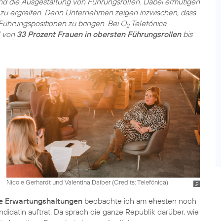
 und die Ausgestaltung von Führungsrollen. Dabei ermutigen
 zu ergreifen. Denn Unternehmen zeigen inzwischen, dass
 Führungspositionen zu bringen. Bei O
Telefónica
2
l von
33 Prozent Frauen in obersten Führungsrollen
bis
Nicole Gerhardt und Valentina Daiber (
Credits: Telefónica
)
he Erwartungshaltungen
beobachte ich am ehesten noch
ndidatin auftrat. Da sprach die ganze Republik darüber, wie