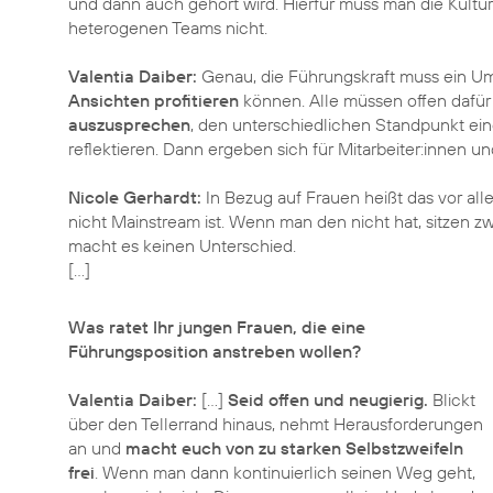
und dann auch gehört wird. Hierfür muss man die Kultur s
heterogenen Teams nicht.
Valentia Daiber:
Genau, die Führungskraft muss ein Umf
Ansichten profitieren
können. Alle müssen offen dafür s
auszusprechen
, den unterschiedlichen Standpunkt e
reflektieren. Dann ergeben sich für Mitarbeiter:innen 
Nicole Gerhardt:
In Bezug auf Frauen heißt das vor al
nicht Mainstream ist. Wenn man den nicht hat, sitzen 
macht es keinen Unterschied.
[…]
Was ratet Ihr jungen Frauen, die eine
Führungsposition anstreben wollen?
Valentia Daiber:
[…]
Seid offen und neugierig.
Blickt
über den Tellerrand hinaus, nehmt Herausforderungen
an und
macht euch von zu starken Selbstzweifeln
frei
. Wenn man dann kontinuierlich seinen Weg geht,