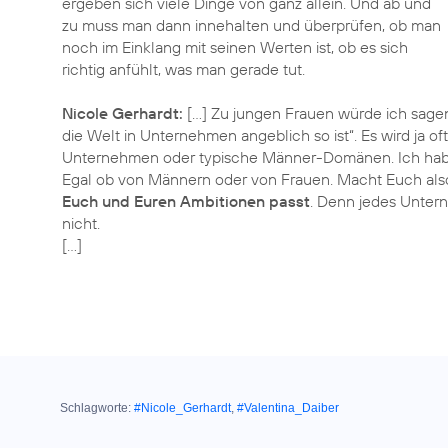
ergeben sich viele Dinge von ganz allein. Und ab und
zu muss man dann innehalten und überprüfen, ob man
noch im Einklang mit seinen Werten ist, ob es sich
richtig anfühlt, was man gerade tut.
Nicole Gerhardt:
[…] Zu jungen Frauen würde ich sage
die Welt in Unternehmen angeblich so ist“. Es wird ja o
Unternehmen oder typische Männer-Domänen. Ich habe 
Egal ob von Männern oder von Frauen. Macht Euch also
Euch und Euren Ambitionen passt
. Denn jedes Unterne
nicht.
[…]
Schlagworte:
#Nicole_Gerhardt
,
#Valentina_Daiber