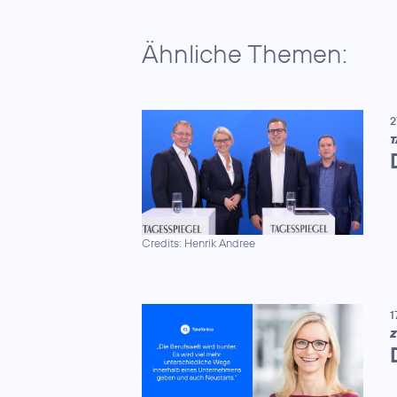
Ähnliche Themen:
2
T
Credits: Henrik Andree
1
Z