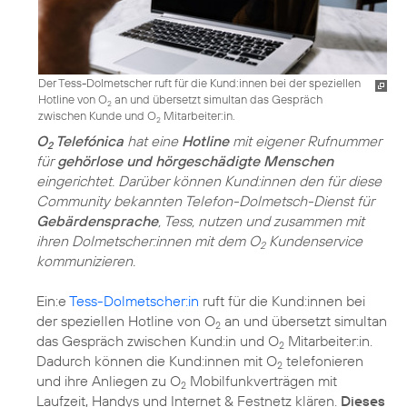
Der Tess-Dolmetscher ruft für die Kund:innen bei der speziellen
Hotline von O
an und übersetzt simultan das Gespräch
2
zwischen Kunde und O
Mitarbeiter:in.
2
O
Telefónica
hat eine
Hotline
mit eigener Rufnummer
2
für
gehörlose und hörgeschädigte Menschen
eingerichtet. Darüber können Kund:innen den für diese
Community bekannten Telefon-Dolmetsch-Dienst für
Gebärdensprache
, Tess, nutzen und zusammen mit
ihren Dolmetscher:innen mit dem O
Kundenservice
2
kommunizieren.
Ein:e
Tess-Dolmetscher:in
ruft für die Kund:innen bei
der speziellen Hotline von O
an und übersetzt simultan
2
das Gespräch zwischen Kund:in und O
Mitarbeiter:in.
2
Dadurch können die Kund:innen mit O
telefonieren
2
und ihre Anliegen zu O
Mobilfunkverträgen mit
2
Laufzeit, Handys und Internet & Festnetz klären.
Dieses