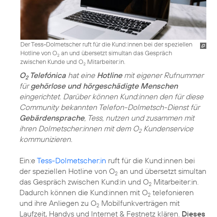
Der Tess-Dolmetscher ruft für die Kund:innen bei der speziellen
Hotline von O
an und übersetzt simultan das Gespräch
2
zwischen Kunde und O
Mitarbeiter:in.
2
O
Telefónica
hat eine
Hotline
mit eigener Rufnummer
2
für
gehörlose und hörgeschädigte Menschen
eingerichtet. Darüber können Kund:innen den für diese
Community bekannten Telefon-Dolmetsch-Dienst für
Gebärdensprache
, Tess, nutzen und zusammen mit
ihren Dolmetscher:innen mit dem O
Kundenservice
2
kommunizieren.
Ein:e
Tess-Dolmetscher:in
ruft für die Kund:innen bei
der speziellen Hotline von O
an und übersetzt simultan
2
das Gespräch zwischen Kund:in und O
Mitarbeiter:in.
2
Dadurch können die Kund:innen mit O
telefonieren
2
und ihre Anliegen zu O
Mobilfunkverträgen mit
2
Laufzeit, Handys und Internet & Festnetz klären.
Dieses