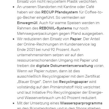
Einsatz von nicht recyceltem Plastik verzichten.
An unseren Standorten mit Kantine oder Café
haben wir das
RECUP Pfandsystem
für Coffee-to-
go-Becher eingeführt. So vermeiden wir
Einwegmüll
. Auch für warme Speisen werden im
Rahmen des
REBOWL-Systems
nur noch
Mehrwegverpackungen gegen Pfand ausgegeben.
Wir reduzieren den Einsatz von
Papier
. Der Anteil
der Online-Rechnungen im Kundenservice lag
Ende 2021 bei rund 92 Prozent. Auch
unternehmensintern setzen wir auf den
ressourcenschonenden Umgang mit Papier und
treiben die
digitale Dokumentenverwaltung
voran.
Wenn wir Papier nutzen, dann ist dies
ausschließlich Recyclingpapier mit dem Zertifikat
„Blauer Engel“. Denn bei
Recyclingpapier
wird
vollständig auf den Primärrohstoff Holz verzichtet
und laut Initiative Pro Recyclingpapier der Energie-
und Wasserverbrauch um 60 Prozent reduziert.
Mit der Umsetzung eines
Wassersparprogramms
an den Bürostandorten und in den Shops streben