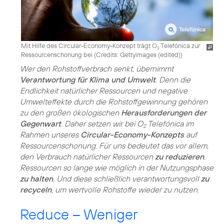
Mit Hilfe des Circular-Economy-Konzept trägt O
Telefónica zur
2
Ressourcenschonung bei (
Credits: Gettyimages (edited)
)
Wer den Rohstoffverbrach senkt, übernimmt
Verantwortung für Klima und Umwelt
. Denn die
Endlichkeit natürlicher Ressourcen und negative
Umwelteffekte durch die Rohstoffgewinnung gehören
zu den großen ökologischen
Herausforderungen der
Gegenwart
. Daher setzen wir bei O
Telefónica im
2
Rahmen unseres
Circular-Economy-Konzepts
auf
Ressourcenschonung. Für uns bedeutet das vor allem,
den Verbrauch natürlicher Ressourcen
zu reduzieren
.
Ressourcen so lange wie möglich in der Nutzungsphase
zu halten
. Und diese schließlich verantwortungsvoll
zu
recyceln
, um wertvolle Rohstoffe wieder zu nutzen.
Reduce – Weniger