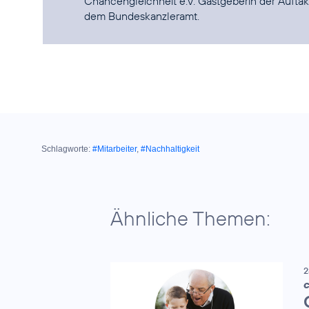
Chancengleichheit e.V. Gastgeberin der
Auftak
dem Bundeskanzleramt.
Schlagworte:
#Mitarbeiter
,
#Nachhaltigkeit
Ähnliche Themen:
2
C