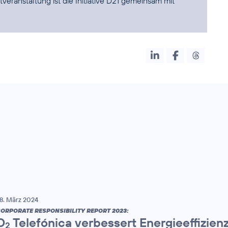
tveranstaltung ist die Initiative D21
gemeinsam mit
8. März 2024
ORPORATE RESPONSIBILITY REPORT 2023:
O
Telefónica verbessert Energieeffizien
2