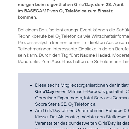
morgen beim eigentlichen Girls‘Day, dem 28. April,
im BASECAMP von O
Telefónica zum Einsatz
2
kommen
.
Bei einem Berufsorientierungs-Event können die Schül
Technikberufe bei O
Telefónica wie Wirtschaftsinforma
2
Prozessanalystin kennenlernen. Im direkten Austausch
Teilnehmerinnen interessante Einblicke in deren Beruf
sein kann. Durch den Tag führt
Nadine Hadad
, Modera
Rundfunks. Zum Abschluss halten die Schülerinnen ihre 
Diese sechs Mitgliedsorganisationen der Initia
Girls’Day
einen Mitmach-Parcours gestaltet: C
Cornelsen Experimenta, Intel Services German
Sopra Steria SE, O
Telefónica.
2
Am Girls‘Day öffnen Unternehmen, Betriebe & 
Klasse. Der Aktionstag möchte den Stellenwert
Veranstalter des bundesweiten Girls‘Day ist d