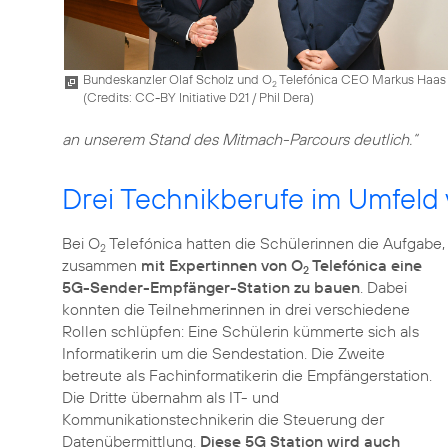
Bundeskanzler Olaf Scholz und O
Telefónica CEO Markus Haas
2
(
Credits: CC-BY Initiative D21 / Phil Dera
)
an unserem Stand des Mitmach-Parcours deutlich.“
Drei Technikberufe im Umfeld
Bei O
Telefónica hatten die Schülerinnen die Aufgabe,
2
zusammen
mit Expertinnen von O
Telefónica eine
2
5G-Sender-Empfänger-Station zu bauen
. Dabei
konnten die Teilnehmerinnen in drei verschiedene
Rollen schlüpfen: Eine Schülerin kümmerte sich als
Informatikerin um die Sendestation. Die Zweite
betreute als Fachinformatikerin die Empfängerstation.
Die Dritte übernahm als IT- und
Kommunikationstechnikerin die Steuerung der
Datenübermittlung.
Diese 5G Station wird auch