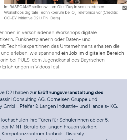
Im BASECAMP stellen wir am Girls’Day in verschiedenen
Workshops digitale Technikberufe bei O
Telefónica vor (
Credits:
2
CC-BY Initiative D21 / Phil Dera
)
erinnen in verschiedenen Workshops digitale
tikerin, Funknetzplanerin oder Daten- und
 mit Technikexpertinnen des Unternehmens erhalten die
e und erleben, wie spannend
ein Job im digitalen Bereich
torin bei PULS, dem Jugendkanal des Bayrischen
Erfahrungen in Videos fest.
tive D21 haben zur
Eröffnungsveranstaltung des
assini Consulting AG, Cornelsen Gruppe und
y GmbH, Pfeifer & Langen Industrie- und Handels- KG,
Hochschulen ihre Türen für Schülerinnen ab der 5.
 der MINT-Berufe bei jungen Frauen stärken.
as Kompetenzzentrum Technik- Diversity-