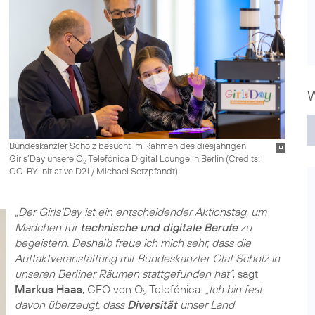
W
Bundeskanzler Scholz besucht im Rahmen des diesjährigen
Girls’Day unsere O
Telefónica Digital Lounge in Berlin (
Credits:
2
CC-BY Initiative D21 / Michael Setzpfandt
)
„Der Girls‘Day ist ein entscheidender Aktionstag, um
Mädchen für
technische und digitale Berufe
zu
begeistern. Deshalb freue ich mich sehr, dass die
Auftaktveranstaltung mit Bundeskanzler Olaf Scholz in
unseren Berliner Räumen stattgefunden hat“
, sagt
Markus Haas
, CEO von O
Telefónica.
„Ich bin fest
2
davon überzeugt, dass
Diversität
unser Land