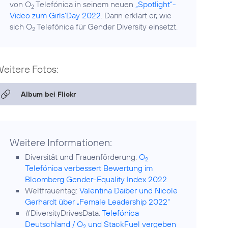
von O
Telefónica in seinem neuen
„Spotlight“-
2
Video zum Girls‘Day 2022
. Darin erklärt er, wie
sich O
Telefónica für Gender Diversity einsetzt.
2
eitere Fotos:
Album bei Flickr
Weitere Informationen:
Diversität und Frauenförderung:
O
2
Telefónica verbessert Bewertung im
Bloomberg Gender-Equality Index 2022
Weltfrauentag:
Valentina Daiber und Nicole
Gerhardt über „Female Leadership 2022“
#DiversityDrivesData:
Telefónica
Deutschland / O
und StackFuel vergeben
2