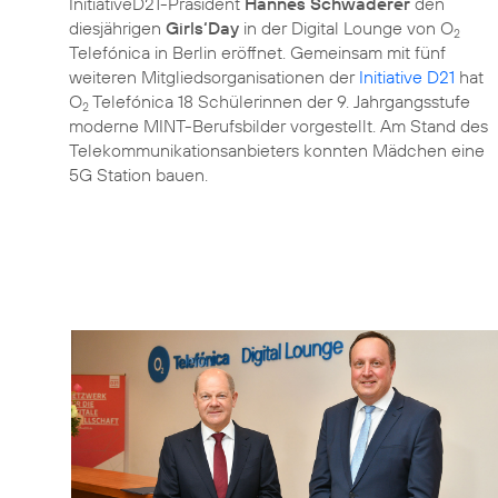
InitiativeD21-Präsident
Hannes Schwaderer
den
diesjährigen
Girls‘Day
in der Digital Lounge von O
2
Telefónica in Berlin eröffnet. Gemeinsam mit fünf
weiteren Mitgliedsorganisationen der
Initiative D21
hat
O
Telefónica 18 Schülerinnen der 9. Jahrgangsstufe
2
moderne MINT-Berufsbilder vorgestellt. Am Stand des
Telekommunikationsanbieters konnten Mädchen eine
5G Station bauen.