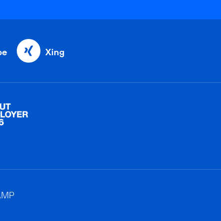
be
Xing
AMP