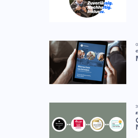
0
C
3
E