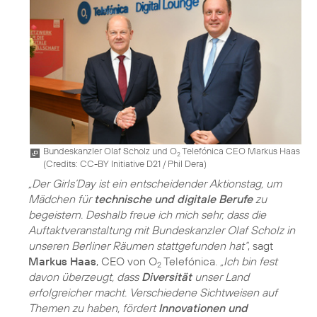
Bundeskanzler Olaf Scholz und O
Telefónica CEO Markus Haas
2
(
Credits: CC-BY Initiative D21 / Phil Dera
)
„Der Girls‘Day ist ein entscheidender Aktionstag, um
Mädchen für
technische und digitale Berufe
zu
begeistern. Deshalb freue ich mich sehr, dass die
Auftaktveranstaltung mit Bundeskanzler Olaf Scholz in
unseren Berliner Räumen stattgefunden hat“
, sagt
Markus Haas
, CEO von O
Telefónica.
„Ich bin fest
2
davon überzeugt, dass
Diversität
unser Land
erfolgreicher macht. Verschiedene Sichtweisen auf
Themen zu haben, fördert
Innovationen und