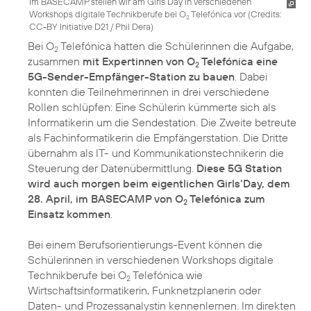
Im BASECAMP stellen wir am Girls’Day in verschiedenen
Workshops digitale Technikberufe bei O
Telefónica vor (
Credits:
2
CC-BY Initiative D21 / Phil Dera
)
Bei O
Telefónica hatten die Schülerinnen die Aufgabe,
2
zusammen
mit Expertinnen von O
Telefónica eine
2
5G-Sender-Empfänger-Station zu bauen
. Dabei
konnten die Teilnehmerinnen in drei verschiedene
Rollen schlüpfen: Eine Schülerin kümmerte sich als
Informatikerin um die Sendestation. Die Zweite betreute
als Fachinformatikerin die Empfängerstation. Die Dritte
übernahm als IT- und Kommunikationstechnikerin die
Steuerung der Datenübermittlung.
Diese 5G Station
wird auch morgen beim eigentlichen Girls‘Day, dem
28. April, im BASECAMP von O
Telefónica zum
2
Einsatz kommen
.
Bei einem Berufsorientierungs-Event können die
Schülerinnen in verschiedenen Workshops digitale
Technikberufe bei O
Telefónica wie
2
Wirtschaftsinformatikerin, Funknetzplanerin oder
Daten- und Prozessanalystin kennenlernen. Im direkten