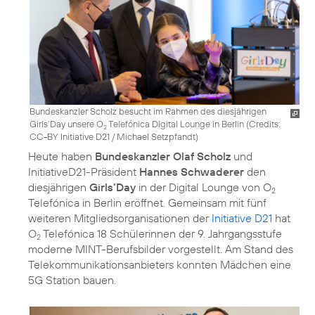
Bundeskanzler Scholz besucht im Rahmen des diesjährigen
Girls’Day unsere O
Telefónica Digital Lounge in Berlin (
Credits:
2
CC-BY Initiative D21 / Michael Setzpfandt
)
Heute haben
Bundeskanzler Olaf Scholz
und
InitiativeD21-Präsident
Hannes Schwaderer
den
diesjährigen
Girls‘Day
in der Digital Lounge von O
2
Telefónica in Berlin eröffnet. Gemeinsam mit fünf
weiteren Mitgliedsorganisationen der
Initiative D21
hat
O
Telefónica 18 Schülerinnen der 9. Jahrgangsstufe
2
moderne MINT-Berufsbilder vorgestellt. Am Stand des
Telekommunikationsanbieters konnten Mädchen eine
5G Station bauen.