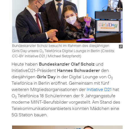
Bundeskanzler Scholz besucht im Rahmen des diesjährigen
Girls’Day unsere O
Telefónica Digital Lounge in Berlin (
Credits:
2
CC-BY Initiative D21 / Michael Setzpfandt
)
Heute haben
Bundeskanzler Olaf Scholz
und
InitiativeD21-Präsident
Hannes Schwaderer
den
diesjährigen
Girls‘Day
in der Digital Lounge von O
2
Telefónica in Berlin eröffnet. Gemeinsam mit fünf
weiteren Mitgliedsorganisationen der
Initiative D21
hat
O
Telefónica 18 Schülerinnen der 9. Jahrgangsstufe
2
moderne MINT-Berufsbilder vorgestellt. Am Stand des
Telekommunikationsanbieters konnten Mädchen eine
5G Station bauen.