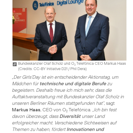
Bundeskanzler Olaf Scholz und O
Telefónica CEO Markus Haas
2
(
Credits: CC-BY Initiative D21 / Phil Dera
)
„Der Girls‘Day ist ein entscheidender Aktionstag, um
Mädchen für
technische und digitale Berufe
zu
begeistern. Deshalb freue ich mich sehr, dass die
Auftaktveranstaltung mit Bundeskanzler Olaf Scholz in
unseren Berliner Räumen stattgefunden hat“
, sagt
Markus Haas
, CEO von O
Telefónica.
„Ich bin fest
2
davon überzeugt, dass
Diversität
unser Land
erfolgreicher macht. Verschiedene Sichtweisen auf
Themen zu haben, fördert
Innovationen und