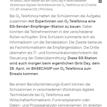
Im BASECAMP stellen wir am Girls’Day in verschiedenen
Workshops digitale Technikberufe bei O
Telefónica vor (
Credits:
2
CC-BY Initiative D21 / Phil Dera
)
Bei O
Telefónica hatten die Schülerinnen die Aufgabe,
2
zusammen
mit Expertinnen von O
Telefónica eine
2
5G-Sender-Empfänger-Station zu bauen
. Dabei
konnten die Teilnehmerinnen in drei verschiedene
Rollen schlüpfen: Eine Schülerin kümmerte sich als
Informatikerin um die Sendestation. Die Zweite betreute
als Fachinformatikerin die Empfängerstation. Die Dritte
übernahm als IT- und Kommunikationstechnikerin die
Steuerung der Datenübermittlung.
Diese 5G Station
wird auch morgen beim eigentlichen Girls‘Day, dem
28. April, im BASECAMP von O
Telefónica zum
2
Einsatz kommen
.
Bei einem Berufsorientierungs-Event können die
Schülerinnen in verschiedenen Workshops digitale
Technikberufe bei O
Telefónica wie
2
Wirtschaftsinformatikerin, Funknetzplanerin oder
Daten- und Prozessanalystin kennenlernen. Im direkten