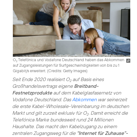
O
Telefónica und Vodafone Deutschland haben das Abkommen
2
auf Zugangsleistungen für Surfgeschwindigkeiten von bis zu 1
Gigabit/s erweitert. (
Credits: Getty Images
)
Seit Ende 2020 realisiert O
auf Basis eines
2
Großhandelsvertrags eigene
Breitband-
Festnetzprodukte
auf dem Kabelglasfasernetz von
Vodafone Deutschland. Das
Abkommen
war seinerzeit
die erste Kabel-Wholesale-Vereinbarung im deutschen
Markt und gilt zurzeit exklusiv für O
. Damit erreicht die
2
Telefónica Marke bundesweit rund 24 Millionen
Haushalte. Das macht den Kabelzugang zu einem
zentralen Zugangsweg für die
“Internet für Zuhause”-