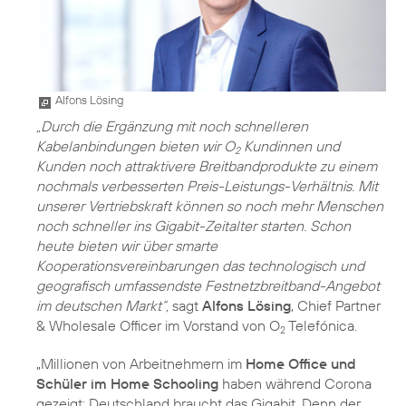
Alfons Lösing
„Durch die Ergänzung mit noch schnelleren
Kabelanbindungen bieten wir O
Kundinnen und
2
Kunden noch attraktivere Breitbandprodukte zu einem
nochmals verbesserten Preis-Leistungs-Verhältnis. Mit
unserer Vertriebskraft können so noch mehr Menschen
noch schneller ins Gigabit-Zeitalter starten. Schon
heute bieten wir über smarte
Kooperationsvereinbarungen das technologisch und
geografisch umfassendste Festnetzbreitband-Angebot
im deutschen Markt“,
sagt
Alfons Lösing
, Chief Partner
& Wholesale Officer im Vorstand von O
Telefónica.
2
„Millionen von Arbeitnehmern im
Home Office und
Schüler im Home Schooling
haben während Corona
gezeigt: Deutschland braucht das Gigabit. Denn der