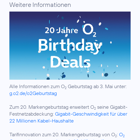
Weitere Informationen
Alle Informationen zum O
Geburtstag ab 3. Mai unter:
2
g.o2.de/o2Geburtstag
Zum 20. Markengeburtstag erweitert O
seine Gigabit-
2
Festnetzabdeckung:
Gigabit-Geschwindigkeit für über
22 Millionen Kabel-Haushalte
Tarifinnovation zum 20. Markengeburtstag von O
:
O
2
2