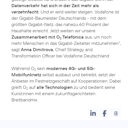
Datenverkehr hat sich in der Zeit mehr als
verzehnfacht
. Und er wird weiter steigen. Vodafone ist
der Gigabit-Baumeister Deutschlands - mit dem
größten Gigabit-Netz, das nahezu 60 Prozent der
Haushalte erreicht. Jetzt weiten wir unsere
Zusammenarbeit mit O
Telefónica
aus, um noch
2
mehr Menschen in das Gigabit-Zeitalter mitzunehmen“,
sagt
Anna Dimitrova
, Chief Strategy and
Transformation Officer bei Vodafone Deutschland.
Während O
sein
modernes 4G- und 5G-
2
Mobilfunknetz
selbst ausbaut und betreibt, setzt der
Anbieter im Festnetzgeschäft auf Kooperationen. Dabei
greift O
auf
alle Technologien
zu und bedient seine
2
Kund:innen mit einem zukunftsgerichteten
Breitbandmix.