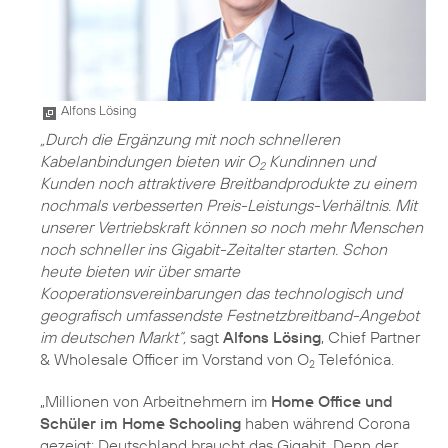
Alfons Lösing
„Durch die Ergänzung mit noch schnelleren
Kabelanbindungen bieten wir O
Kundinnen und
2
Kunden noch attraktivere Breitbandprodukte zu einem
nochmals verbesserten Preis-Leistungs-Verhältnis. Mit
unserer Vertriebskraft können so noch mehr Menschen
noch schneller ins Gigabit-Zeitalter starten. Schon
heute bieten wir über smarte
Kooperationsvereinbarungen das technologisch und
geografisch umfassendste Festnetzbreitband-Angebot
im deutschen Markt“,
sagt
Alfons Lösing
, Chief Partner
& Wholesale Officer im Vorstand von O
Telefónica.
2
„Millionen von Arbeitnehmern im
Home Office und
Schüler im Home Schooling
haben während Corona
gezeigt: Deutschland braucht das Gigabit. Denn der