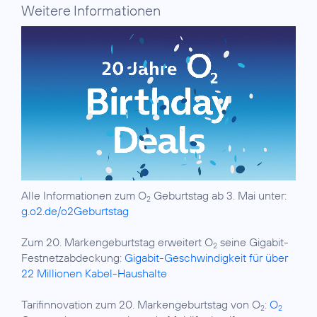
Weitere Informationen
Alle Informationen zum O
Geburtstag ab 3. Mai unter:
2
g.o2.de/o2Geburtstag
Zum 20. Markengeburtstag erweitert O
seine Gigabit-
2
Festnetzabdeckung:
Gigabit-Geschwindigkeit für über
22 Millionen Kabel-Haushalte
Tarifinnovation zum 20. Markengeburtstag von O
:
O
2
2