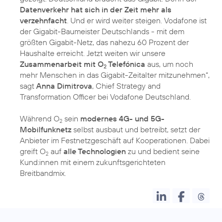
Datenverkehr hat sich in der Zeit mehr als
verzehnfacht
. Und er wird weiter steigen. Vodafone ist
der Gigabit-Baumeister Deutschlands - mit dem
größten Gigabit-Netz, das nahezu 60 Prozent der
Haushalte erreicht. Jetzt weiten wir unsere
Zusammenarbeit mit O
Telefónica
aus, um noch
2
mehr Menschen in das Gigabit-Zeitalter mitzunehmen“,
sagt
Anna Dimitrova
, Chief Strategy and
Transformation Officer bei Vodafone Deutschland.
Während O
sein
modernes 4G- und 5G-
2
Mobilfunknetz
selbst ausbaut und betreibt, setzt der
Anbieter im Festnetzgeschäft auf Kooperationen. Dabei
greift O
auf
alle Technologien
zu und bedient seine
2
Kund:innen mit einem zukunftsgerichteten
Breitbandmix.