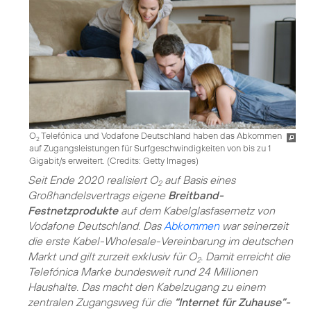
O
Telefónica und Vodafone Deutschland haben das Abkommen
2
auf Zugangsleistungen für Surfgeschwindigkeiten von bis zu 1
Gigabit/s erweitert. (
Credits: Getty Images
)
Seit Ende 2020 realisiert O
auf Basis eines
2
Großhandelsvertrags eigene
Breitband-
Festnetzprodukte
auf dem Kabelglasfasernetz von
Vodafone Deutschland. Das
Abkommen
war seinerzeit
die erste Kabel-Wholesale-Vereinbarung im deutschen
Markt und gilt zurzeit exklusiv für O
. Damit erreicht die
2
Telefónica Marke bundesweit rund 24 Millionen
Haushalte. Das macht den Kabelzugang zu einem
zentralen Zugangsweg für die
“Internet für Zuhause”-