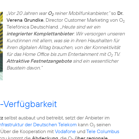
„Vor 20 Jahren war
O
reiner Mobilfunkanbieter,“
so
Dr.
2
Verena Grundke
, Director Customer Marketing von O
2
Telefónica Deutschland.
„Heute sind wir ein
integrierter Komplettanbieter
: Wir versorgen unseren
Kund:innen mit allem, was sie in ihren Haushalten für
ihren digitalen Alltag brauchen, von der Konnektivität
für das Home Office bis zum Entertainment mit O
TV.
2
Attraktive Festnetzangebote
sind ein wesentlicher
Baustein davon.“
-Verfügbarkeit
tz
selbst ausbaut und betreibt, setzt der Anbieter im
nfrastruktur der Deutschen Telekom
kann O
seinen
2
 Über die Kooperation mit
Vodafone
und
Tele Columbus
Hinzu kommt die
Abdeckung
, die O
über regionale