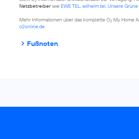
2
Netzbetreiber
wie
EWE TEL, wilhelm.tel
,
Unsere Grüne 
Mehr Informationen über das komplette O
My Home Ang
2
o2online.de
.
Fußnoten