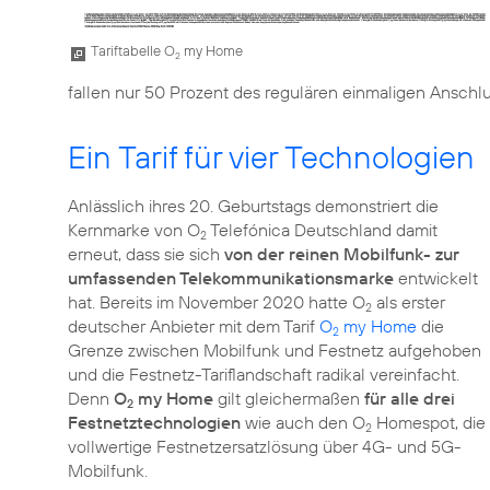
Tariftabelle O
my Home
2
fallen nur 50 Prozent des regulären einmaligen Anschlu
Ein Tarif für vier Technologien
Anlässlich ihres 20. Geburtstags demonstriert die
Kernmarke von O
Telefónica Deutschland damit
2
erneut, dass sie sich
von der reinen Mobilfunk- zur
umfassenden Telekommunikationsmarke
entwickelt
hat. Bereits im November 2020 hatte O
als erster
2
deutscher Anbieter mit dem Tarif
O
my Home
die
2
Grenze zwischen Mobilfunk und Festnetz aufgehoben
und die Festnetz-Tariflandschaft radikal vereinfacht.
Denn
O
my Home
gilt gleichermaßen
für alle drei
2
Festnetztechnologien
wie auch den O
Homespot, die
2
vollwertige Festnetzersatzlösung über 4G- und 5G-
Mobilfunk.