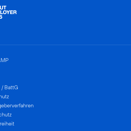
AMP
 / BattG
hutz
geberverfahren
chutz
reiheit