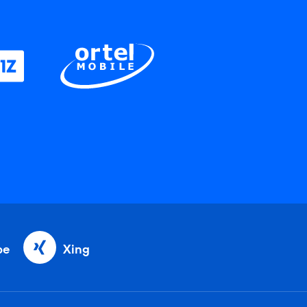
be
Xing