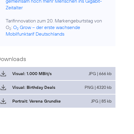
gemeinsam noch mehr Menschen ins Gigabit-
Zeitalter
Tarifinnovation zum 20. Markengeburtstag von
O
:
O
Grow – der erste wachsende
2
2
Mobilfunktarif Deutschlands
Downloads
Visual: 1.000 MBit/s
JPG | 666 kb
Visual: Birthday Deals
PNG | 4320 kb
Portrait: Verena Grundke
JPG | 85 kb