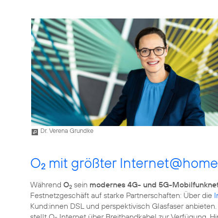
Dr. Verena Grundke
O
mit größter Internet@home
2
Während
O
sein
modernes 4G- und 5G-Mobilfunkne
2
Festnetzgeschäft auf starke Partnerschaften: Über die
I
Kund:innen DSL und perspektivisch Glasfaser anbieten.
stellt O
Internet über Breitbandkabel zur Verfügung. 