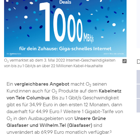
O
vermarktet ab dem 3. Mai 2022 Internet-Geschwindigkeiten
2
von bis zu 1 Gbit/s an über 22 Millionen Kabel-Haushalte
Ein
vergleichbares Angebot
macht O
seinen
2
Kund:innen auch für O
Produkte auf dem
Kabelnetz
2
von Tele Columbus
: Bis zu 1 Gbit/s Geschwindigkeit
gibt es für 34,99 Euro in den ersten 12 Monaten, dann
dauerhaft für 44,99 Euro.
Weitere 1 Gigabit-Tarife von
2
O
in den Ausbaugebieten von
Unsere Grüne
2
Glasfaser und Wilhelm.Tel (Glasfaser)
sind
unverändert ab 69,99 Euro monatlich verfügbar.
3