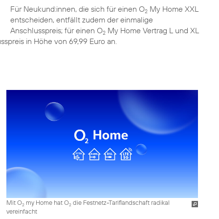
Für Neukund:innen, die sich für einen O
My Home XXL
2
entscheiden, entfällt zudem der einmalige
Anschlusspreis; für einen O
My Home Vertrag L und XL
2
sspreis in Höhe von 69,99 Euro an.
Mit O
my Home hat O
die Festnetz-Tariflandschaft radikal
2
2
vereinfacht