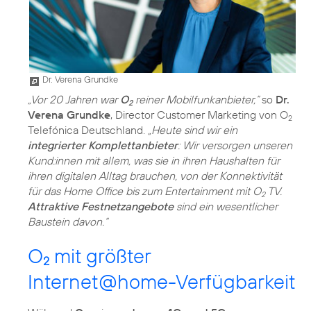
Dr. Verena Grundke
„Vor 20 Jahren war
O
reiner Mobilfunkanbieter,“
so
Dr.
2
Verena Grundke
, Director Customer Marketing von O
2
Telefónica Deutschland.
„Heute sind wir ein
integrierter Komplettanbieter
: Wir versorgen unseren
Kund:innen mit allem, was sie in ihren Haushalten für
ihren digitalen Alltag brauchen, von der Konnektivität
für das Home Office bis zum Entertainment mit O
TV.
2
Attraktive Festnetzangebote
sind ein wesentlicher
Baustein davon.“
O
mit größter
2
Internet@home-Verfügbarkeit