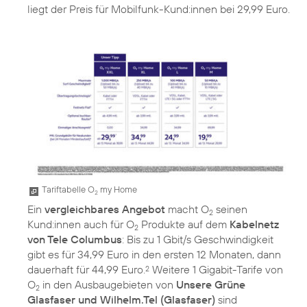
liegt der Preis für Mobilfunk-Kund:innen bei 29,99 Euro.
Tariftabelle O
my Home
2
Ein
vergleichbares Angebot
macht O
seinen
2
Kund:innen auch für O
Produkte auf dem
Kabelnetz
2
von Tele Columbus
: Bis zu 1 Gbit/s Geschwindigkeit
gibt es für 34,99 Euro in den ersten 12 Monaten, dann
dauerhaft für 44,99 Euro.
Weitere 1 Gigabit-Tarife von
2
O
in den Ausbaugebieten von
Unsere Grüne
2
Glasfaser und Wilhelm.Tel (Glasfaser)
sind