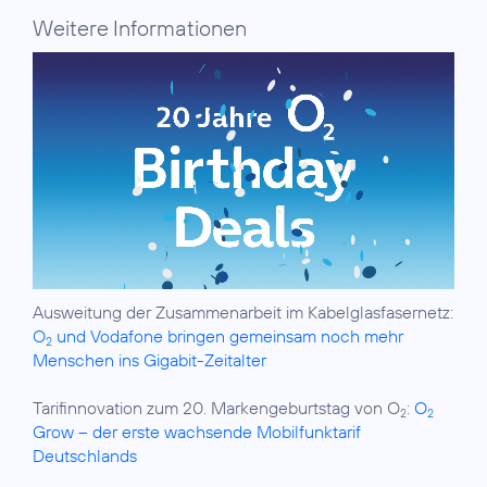
Weitere Informationen
Ausweitung der Zusammenarbeit im Kabelglasfasernetz:
O
und Vodafone bringen gemeinsam noch mehr
2
Menschen ins Gigabit-Zeitalter
Tarifinnovation zum 20. Markengeburtstag von O
:
O
2
2
Grow – der erste wachsende Mobilfunktarif
Deutschlands