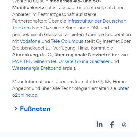
Während
O
sein
modernes 4G- und 5G-
2
Mobilfunknetz
selbst ausbaut und betreibt, setzt der
Anbieter im Festnetzgeschäft auf starke
Partnerschaften: Über die
Infrastruktur der Deutschen
Telekom
kann O
seinen Kund:innen DSL und
2
perspektivisch Glasfaser anbieten. Über die Kooperation
mit
Vodafone
und
Tele Columbus
stellt O
Internet über
2
Breitbandkabel zur Verfügung. Hinzu kommt die
Abdeckung
, die O
über regionale Netzbetreiber
wie
2
EWE TEL, wilhelm.tel
,
Unsere Grüne Glasfaser
und
Westenergie Breitband
erzielt.
Mehr Informationen über das komplette O
My Home
2
Angebot und über alle Technologien erhalten sie
unter
o2online.de
.
Fußnoten