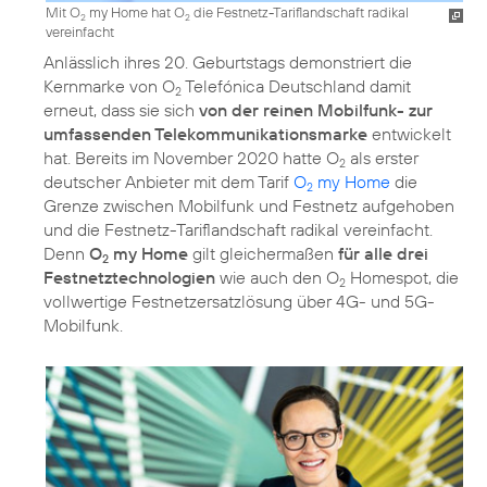
Mit O
my Home hat O
die Festnetz-Tariflandschaft radikal
2
2
vereinfacht
Anlässlich ihres 20. Geburtstags demonstriert die
Kernmarke von O
Telefónica Deutschland damit
2
erneut, dass sie sich
von der reinen Mobilfunk- zur
umfassenden Telekommunikationsmarke
entwickelt
hat. Bereits im November 2020 hatte O
als erster
2
deutscher Anbieter mit dem Tarif
O
my Home
die
2
Grenze zwischen Mobilfunk und Festnetz aufgehoben
und die Festnetz-Tariflandschaft radikal vereinfacht.
Denn
O
my Home
gilt gleichermaßen
für alle drei
2
Festnetztechnologien
wie auch den O
Homespot, die
2
vollwertige Festnetzersatzlösung über 4G- und 5G-
Mobilfunk.