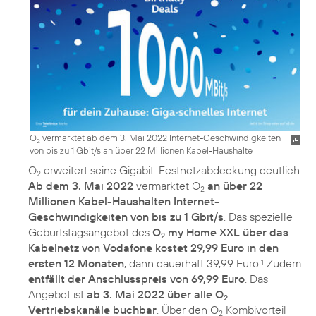
O
vermarktet ab dem 3. Mai 2022 Internet-Geschwindigkeiten
2
von bis zu 1 Gbit/s an über 22 Millionen Kabel-Haushalte
O
erweitert seine Gigabit-Festnetzabdeckung deutlich:
2
Ab dem 3. Mai 2022
vermarktet O
an über 22
2
Millionen Kabel-Haushalten Internet-
Geschwindigkeiten von bis zu 1 Gbit/s
. Das spezielle
Geburtstagsangebot des
O
my Home XXL über das
2
Kabelnetz von Vodafone kostet 29,99 Euro in den
ersten 12 Monaten
, dann dauerhaft 39,99 Euro.
Zudem
1
entfällt der Anschlusspreis von 69,99 Euro
. Das
Angebot ist
ab 3. Mai 2022 über alle O
2
Vertriebskanäle buchbar
. Über den O
Kombivorteil
2