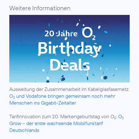
Weitere Informationen
Ausweitung der Zusammenarbeit im Kabelglasfasernetz:
O
und Vodafone bringen gemeinsam noch mehr
2
Menschen ins Gigabit-Zeitalter
Tarifinnovation zum 20. Markengeburtstag von O
:
O
2
2
Grow – der erste wachsende Mobilfunktarif
Deutschlands