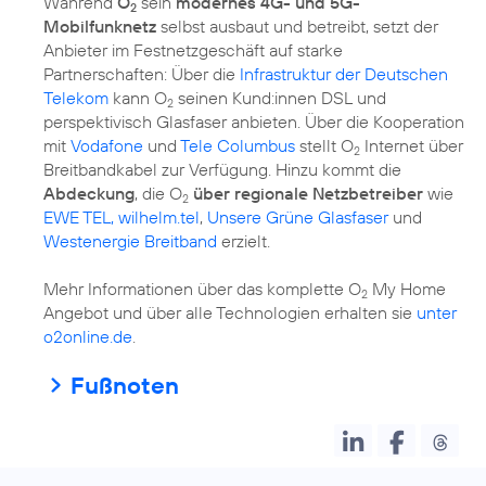
Während
O
sein
modernes 4G- und 5G-
2
Mobilfunknetz
selbst ausbaut und betreibt, setzt der
Anbieter im Festnetzgeschäft auf starke
Partnerschaften: Über die
Infrastruktur der Deutschen
Telekom
kann O
seinen Kund:innen DSL und
2
perspektivisch Glasfaser anbieten. Über die Kooperation
mit
Vodafone
und
Tele Columbus
stellt O
Internet über
2
Breitbandkabel zur Verfügung. Hinzu kommt die
Abdeckung
, die O
über regionale Netzbetreiber
wie
2
EWE TEL, wilhelm.tel
,
Unsere Grüne Glasfaser
und
Westenergie Breitband
erzielt.
Mehr Informationen über das komplette O
My Home
2
Angebot und über alle Technologien erhalten sie
unter
o2online.de
.
Fußnoten