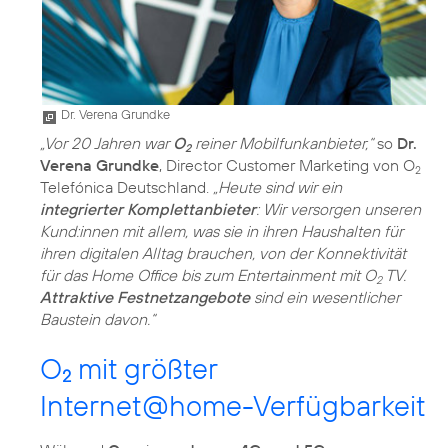
Dr. Verena Grundke
„Vor 20 Jahren war
O
reiner Mobilfunkanbieter,“
so
Dr.
2
Verena Grundke
, Director Customer Marketing von O
2
Telefónica Deutschland.
„Heute sind wir ein
integrierter Komplettanbieter
: Wir versorgen unseren
Kund:innen mit allem, was sie in ihren Haushalten für
ihren digitalen Alltag brauchen, von der Konnektivität
für das Home Office bis zum Entertainment mit O
TV.
2
Attraktive Festnetzangebote
sind ein wesentlicher
Baustein davon.“
O
mit größter
2
Internet@home-Verfügbarkeit