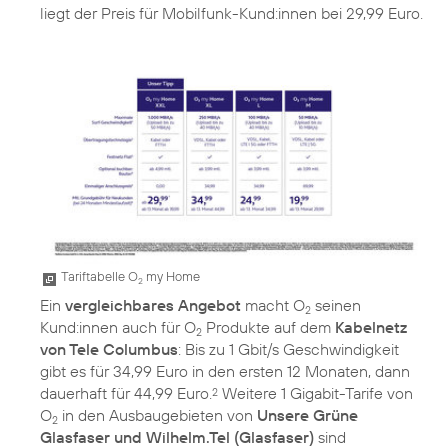
liegt der Preis für Mobilfunk-Kund:innen bei 29,99 Euro.
Tariftabelle O
my Home
2
Ein
vergleichbares Angebot
macht O
seinen
2
Kund:innen auch für O
Produkte auf dem
Kabelnetz
2
von Tele Columbus
: Bis zu 1 Gbit/s Geschwindigkeit
gibt es für 34,99 Euro in den ersten 12 Monaten, dann
dauerhaft für 44,99 Euro.
Weitere 1 Gigabit-Tarife von
2
O
in den Ausbaugebieten von
Unsere Grüne
2
Glasfaser und Wilhelm.Tel (Glasfaser)
sind