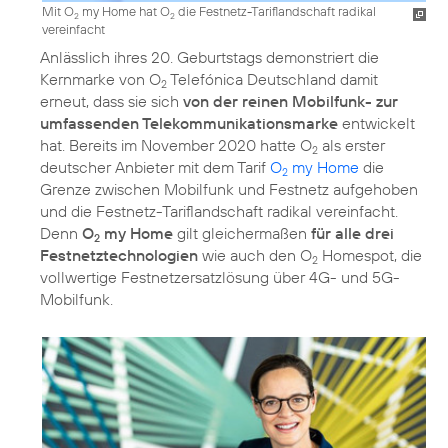
Mit O
my Home hat O
die Festnetz-Tariflandschaft radikal
2
2
vereinfacht
Anlässlich ihres 20. Geburtstags demonstriert die
Kernmarke von O
Telefónica Deutschland damit
2
erneut, dass sie sich
von der reinen Mobilfunk- zur
umfassenden Telekommunikationsmarke
entwickelt
hat. Bereits im November 2020 hatte O
als erster
2
deutscher Anbieter mit dem Tarif
O
my Home
die
2
Grenze zwischen Mobilfunk und Festnetz aufgehoben
und die Festnetz-Tariflandschaft radikal vereinfacht.
Denn
O
my Home
gilt gleichermaßen
für alle drei
2
Festnetztechnologien
wie auch den O
Homespot, die
2
vollwertige Festnetzersatzlösung über 4G- und 5G-
Mobilfunk.