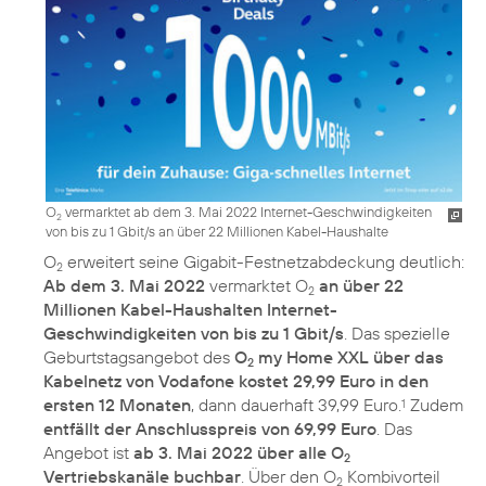
O
vermarktet ab dem 3. Mai 2022 Internet-Geschwindigkeiten
2
von bis zu 1 Gbit/s an über 22 Millionen Kabel-Haushalte
O
erweitert seine Gigabit-Festnetzabdeckung deutlich:
2
Ab dem 3. Mai 2022
vermarktet O
an über 22
2
Millionen Kabel-Haushalten Internet-
Geschwindigkeiten von bis zu 1 Gbit/s
. Das spezielle
Geburtstagsangebot des
O
my Home XXL über das
2
Kabelnetz von Vodafone kostet 29,99 Euro in den
ersten 12 Monaten
, dann dauerhaft 39,99 Euro.
Zudem
1
entfällt der Anschlusspreis von 69,99 Euro
. Das
Angebot ist
ab 3. Mai 2022 über alle O
2
Vertriebskanäle buchbar
. Über den O
Kombivorteil
2