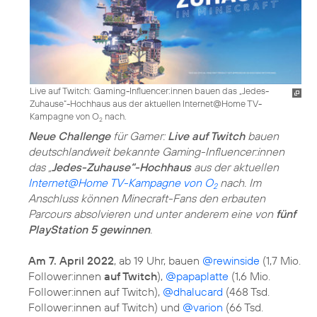
Live auf Twitch: Gaming-Influencer:innen bauen das „Jedes-
Zuhause“-Hochhaus aus der aktuellen Internet@Home TV-
Kampagne von O
nach.
2
Neue Challenge
für Gamer:
Live auf Twitch
bauen
deutschlandweit bekannte Gaming-Influencer:innen
das „
Jedes-Zuhause“-Hochhaus
aus der aktuellen
Internet@Home TV-Kampagne von O
nach. Im
2
Anschluss können Minecraft-Fans den erbauten
Parcours absolvieren und unter anderem eine von
fünf
PlayStation 5 gewinnen
.
Am 7. April 2022
, ab 19 Uhr, bauen
@rewinside
(1,7 Mio.
Follower:innen
auf Twitch
),
@papaplatte
(1,6 Mio.
Follower:innen auf Twitch),
@dhalucard
(468 Tsd.
Follower:innen auf Twitch) und
@varion
(66 Tsd.