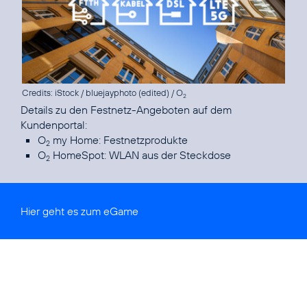
Credits: iStock / bluejayphoto (edited) / O
2
Details zu den Festnetz-Angeboten auf dem
O
my Home: Festnetzprodukte
2
O
HomeSpot: WLAN aus der Steckdose
2
Hier geht es zum
eGame