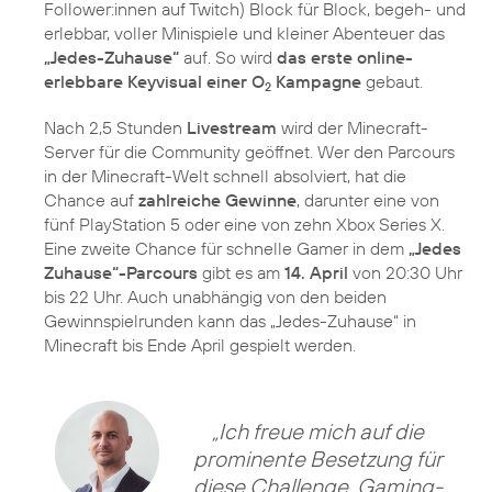
Follower:innen auf Twitch) Block für Block, begeh- und
erlebbar, voller Minispiele und kleiner Abenteuer das
„Jedes-Zuhause“
auf. So wird
das erste online-
erlebbare Keyvisual einer O
Kampagne
gebaut.
2
Nach 2,5 Stunden
Livestream
wird der Minecraft-
Server für die Community geöffnet. Wer den Parcours
in der Minecraft-Welt schnell absolviert, hat die
Chance auf
zahlreiche Gewinne
, darunter eine von
fünf PlayStation 5 oder eine von zehn Xbox Series X.
Eine zweite Chance für schnelle Gamer in dem
„Jedes
Zuhause“-Parcours
gibt es am
14. April
von 20:30 Uhr
bis 22 Uhr. Auch unabhängig von den beiden
Gewinnspielrunden kann das „Jedes-Zuhause“ in
Minecraft bis Ende April gespielt werden.
„Ich freue mich auf die
prominente Besetzung für
diese Challenge. Gaming-