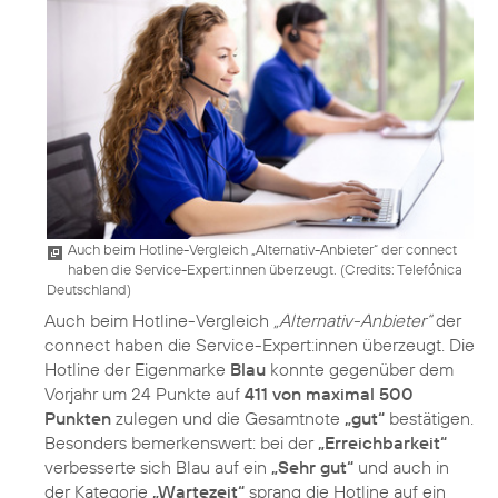
Auch beim Hotline-Vergleich „Alternativ-Anbieter“ der connect
haben die Service-Expert:innen überzeugt. (
Credits: Telefónica
Deutschland
)
Auch beim Hotline-Vergleich
„Alternativ-Anbieter“
der
connect haben die Service-Expert:innen überzeugt. Die
Hotline der Eigenmarke
Blau
konnte gegenüber dem
Vorjahr um 24 Punkte auf
411 von maximal 500
Punkten
zulegen und die Gesamtnote
„gut“
bestätigen.
Besonders bemerkenswert: bei der
„Erreichbarkeit“
verbesserte sich Blau auf ein
„Sehr gut“
und auch in
der Kategorie
„Wartezeit“
sprang die Hotline auf ein