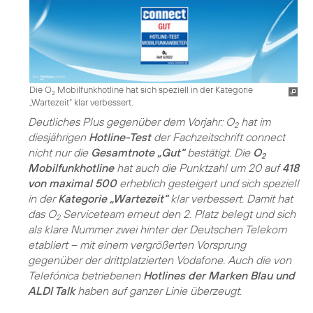
Die O
Mobilfunkhotline hat sich speziell in der Kategorie
2
„Wartezeit“ klar verbessert.
Deutliches Plus gegenüber dem Vorjahr: O
hat im
2
diesjährigen
Hotline-Test
der Fachzeitschrift connect
nicht nur die
Gesamtnote „Gut“
bestätigt. Die
O
2
Mobilfunkhotline
hat auch die Punktzahl um 20 auf
418
von maximal 500
erheblich gesteigert und sich speziell
in der
Kategorie „Wartezeit“
klar verbessert. Damit hat
das O
Serviceteam erneut den 2. Platz belegt und sich
2
als klare Nummer zwei hinter der Deutschen Telekom
etabliert – mit einem vergrößerten Vorsprung
gegenüber der drittplatzierten Vodafone. Auch die von
Telefónica betriebenen
Hotlines der Marken Blau und
ALDI Talk
haben auf ganzer Linie überzeugt.