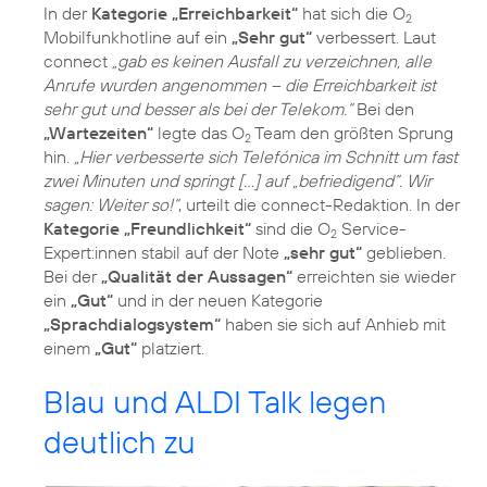
In der
Kategorie „Erreichbarkeit“
hat sich die O
2
Mobilfunkhotline auf ein
„Sehr gut“
verbessert. Laut
connect
„gab es keinen Ausfall zu verzeichnen, alle
Anrufe wurden angenommen – die Erreichbarkeit ist
sehr gut und besser als bei der Telekom.“
Bei den
„Wartezeiten“
legte das O
Team den größten Sprung
2
hin.
„Hier verbesserte sich Telefónica im Schnitt um fast
zwei Minuten und springt […] auf „befriedigend“. Wir
sagen: Weiter so!“
, urteilt die connect-Redaktion. In der
Kategorie „Freundlichkeit“
sind die O
Service-
2
Expert:innen stabil auf der Note
„sehr gut“
geblieben.
Bei der
„Qualität der Aussagen“
erreichten sie wieder
ein
„Gut“
und in der neuen Kategorie
„Sprachdialogsystem“
haben sie sich auf Anhieb mit
einem
„Gut“
platziert.
Blau und ALDI Talk legen
deutlich zu