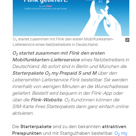
O
startet zusammen mit Flink den ersten Mobilfunkkarten-
2
Lieferservice eines Netzbetreibers in Deutschland.
O
startet zusammen mit Flink den ersten
2
Mobilfunkkarten-Lieferservice
eines Netzbetreibers in
Deutschland. Ab sofort sind in Berlin und München die
Starterpakete O
my Prepaid S und M
über den
2
Lebensmittel-Lieferservice Flink bestellbar. Sie werden
innerhalb von wenigen Minuten an die Wunschadresse
geliefert. Bestellt wird bequem in der Flink-App oder
über die
Flink-Website
. O
Kund:innen können die
2
SIM-Karte ihres Starterpakets dann ganz einfach online
aktivieren.
Die
Starterpakete
sind zu den bekannten
attraktiven
Preispunkten
und mit Startguthaben bestellbar:
O
my
2