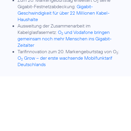
Zum 20. Markengeburtstag erweitert O
seine
2
Gigabit-Festnetzabdeckung:
Gigabit-
Geschwindigkeit für über 22 Millionen Kabel-
Haushalte
Ausweitung der Zusammenarbeit im
Kabelglasfasernetz:
O
und Vodafone bringen
2
gemeinsam noch mehr Menschen ins Gigabit-
Zeitalter
Tarifinnovation zum 20. Markengeburtstag von O
:
2
O
Grow – der erste wachsende Mobilfunktarif
2
Deutschlands