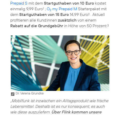
Prepaid S
mit dem
Startguthaben von 10 Euro
kostet
einmalig 9,99 Euro
;
O
my Prepaid M
Starterpaket mit
1
2
dem
Startguthaben von 15 Euro
14,99 Euro
. Aktuell
2
profitieren alle Kund:innen
zusätzlich
von einem
Rabatt auf die Grundgebühr
in Höhe von 50 Prozent.
3
Dr. Verena Grundke
„Mobilfunk ist inzwischen ein Alltagsprodukt wie frische
Lebensmittel. Deshalb ist es nur konsequent, es auch
wie diese auszuliefern.
Über Flink kommen unsere