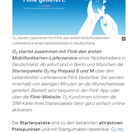
O
startet zusammen mit Flink den ersten Mobilfunkkarten-
2
Lieferservice eines Netzbetreibers in Deutschland.
O
startet zusammen mit Flink den ersten
2
Mobilfunkkarten-Lieferservice
eines Netzbetreibers in
Deutschland. Ab sofort sind in Berlin und München die
Starterpakete O
my Prepaid S und M
über den
2
Lebensmittel-Lieferservice Flink bestellbar. Sie werden
innerhalb von wenigen Minuten an die Wunschadresse
geliefert. Bestellt wird bequem in der Flink-App oder
über die
Flink-Website
. O
Kund:innen können die
2
SIM-Karte ihres Starterpakets dann ganz einfach online
aktivieren.
Die
Starterpakete
sind zu den bekannten
attraktiven
Preispunkten
und mit Startguthaben bestellbar:
O
my
2