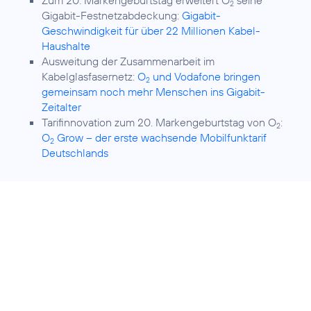
Zum 20. Markengeburtstag erweitert O
seine
2
Gigabit-Festnetzabdeckung:
Gigabit-
Geschwindigkeit für über 22 Millionen Kabel-
Haushalte
Ausweitung der Zusammenarbeit im
Kabelglasfasernetz:
O
und Vodafone bringen
2
gemeinsam noch mehr Menschen ins Gigabit-
Zeitalter
Tarifinnovation zum 20. Markengeburtstag von O
:
2
O
Grow – der erste wachsende Mobilfunktarif
2
Deutschlands