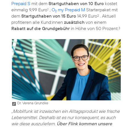
Prepaid S
mit dem
Startguthaben von 10 Euro
kostet
einmalig 9,99 Euro
;
O
my Prepaid M
Starterpaket mit
1
2
dem
Startguthaben von 15 Euro
14,99 Euro
. Aktuell
2
profitieren alle Kund:innen
zusätzlich
von einem
Rabatt auf die Grundgebühr
in Höhe von 50 Prozent.
3
Dr. Verena Grundke
„Mobilfunk ist inzwischen ein Alltagsprodukt wie frische
Lebensmittel. Deshalb ist es nur konsequent, es auch
wie diese auszuliefern.
Über Flink kommen unsere