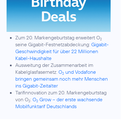
Zum 20. Markengeburtstag erweitert O
2
seine Gigabit-Festnetzabdeckung:
Gigabit-
Geschwindigkeit für über 22 Millionen
Kabel-Haushalte
Ausweitung der Zusammenarbeit im
Kabelglasfasernetz:
O
und Vodafone
2
bringen gemeinsam noch mehr Menschen
ins Gigabit-Zeitalter
Tarifinnovation zum 20. Markengeburtstag
von O
:
O
Grow – der erste wachsende
2
2
Mobilfunktarif Deutschlands