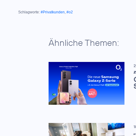
Schlagworte:
#Privatkunden
,
#o2
Ähnliche Themen:
2
Z
1
„