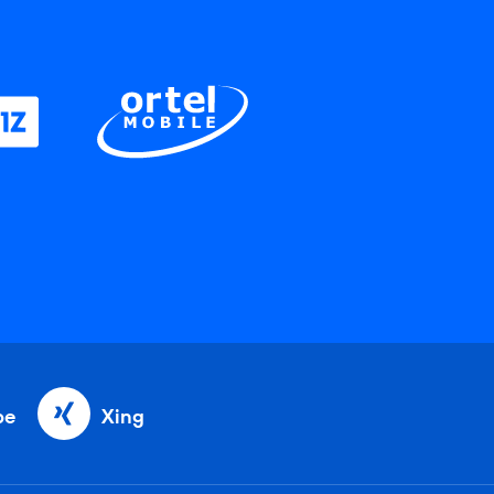
be
Xing