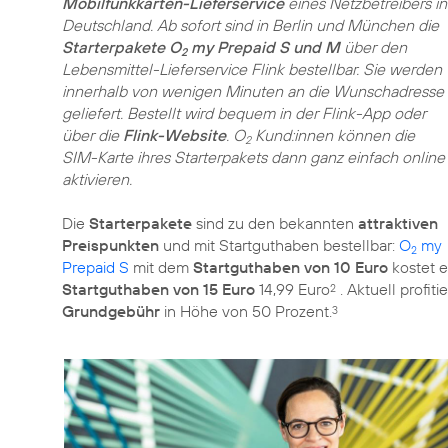
Mobilfunkkarten-Lieferservice
eines Netzbetreibers in
Deutschland. Ab sofort sind in Berlin und München die
Starterpakete O
my Prepaid S und M
über den
2
Lebensmittel-Lieferservice Flink bestellbar. Sie werden
innerhalb von wenigen Minuten an die Wunschadresse
geliefert. Bestellt wird bequem in der Flink-App oder
über die
Flink-Website
. O
Kund:innen können die
2
SIM-Karte ihres Starterpakets dann ganz einfach online
aktivieren.
Die
Starterpakete
sind zu den bekannten
attraktiven
Preispunkten
und mit Startguthaben bestellbar:
O
my
2
Prepaid S
mit dem
Startguthaben von 10 Euro
kostet e
Startguthaben von 15 Euro
14,99 Euro
. Aktuell profit
2
Grundgebühr
in Höhe von 50 Prozent.
3