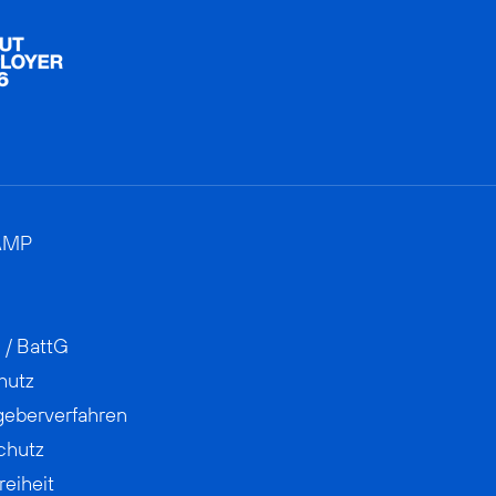
AMP
 / BattG
hutz
geberverfahren
chutz
reiheit