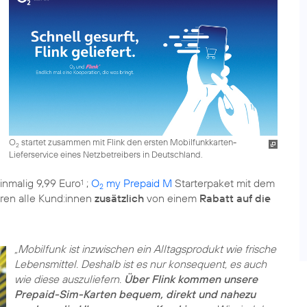
O
startet zusammen mit Flink den ersten Mobilfunkkarten-
2
Lieferservice eines Netzbetreibers in Deutschland.
inmalig 9,99 Euro
;
O
my Prepaid M
Starterpaket mit dem
1
2
ieren alle Kund:innen
zusätzlich
von einem
Rabatt auf die
„Mobilfunk ist inzwischen ein Alltagsprodukt wie frische
Lebensmittel. Deshalb ist es nur konsequent, es auch
wie diese auszuliefern.
Über Flink kommen unsere
Prepaid-Sim-Karten bequem, direkt und nahezu