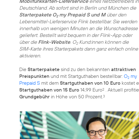
Mobilfunkkarten-Lieferservice
eines Netzbetreibers in
Deutschland. Ab sofort sind in Berlin und München die
Starterpakete O
my Prepaid S und M
über den
2
Lebensmittel-Lieferservice Flink bestellbar. Sie werden
innerhalb von wenigen Minuten an die Wunschadresse
geliefert. Bestellt wird bequem in der Flink-App oder
über die
Flink-Website
. O
Kund:innen können die
2
SIM-Karte ihres Starterpakets dann ganz einfach online
aktivieren.
Die
Starterpakete
sind zu den bekannten
attraktiven
Preispunkten
und mit Startguthaben bestellbar:
O
my
2
Prepaid S
mit dem
Startguthaben von 10 Euro
kostet e
Startguthaben von 15 Euro
14,99 Euro
. Aktuell profit
2
Grundgebühr
in Höhe von 50 Prozent.
3