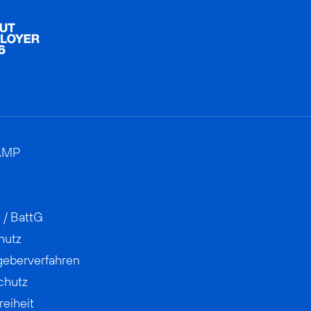
AMP
 / BattG
hutz
geberverfahren
chutz
reiheit