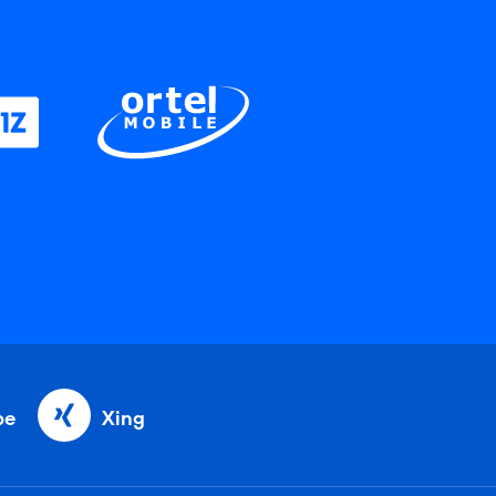
be
Xing