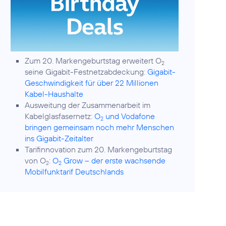
Zum 20. Markengeburtstag erweitert O
2
seine Gigabit-Festnetzabdeckung:
Gigabit-
Geschwindigkeit für über 22 Millionen
Kabel-Haushalte
Ausweitung der Zusammenarbeit im
Kabelglasfasernetz:
O
und Vodafone
2
bringen gemeinsam noch mehr Menschen
ins Gigabit-Zeitalter
Tarifinnovation zum 20. Markengeburtstag
von O
:
O
Grow – der erste wachsende
2
2
Mobilfunktarif Deutschlands