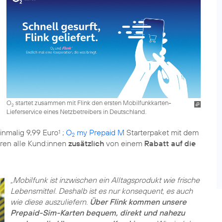
O
startet zusammen mit Flink den ersten Mobilfunkkarten-
2
Lieferservice eines Netzbetreibers in Deutschland.
inmalig 9,99 Euro
;
O
my Prepaid M
Starterpaket mit dem
1
2
ieren alle Kund:innen
zusätzlich
von einem
Rabatt auf die
„Mobilfunk ist inzwischen ein Alltagsprodukt wie frische
Lebensmittel. Deshalb ist es nur konsequent, es auch
wie diese auszuliefern.
Über Flink kommen unsere
Prepaid-Sim-Karten bequem, direkt und nahezu