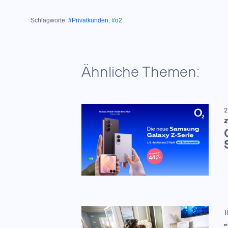
Schlagworte:
#Privatkunden
,
#o2
Ähnliche Themen:
2
Z
1
„