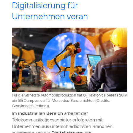
Digitalisierung für
Unternehmen voran
Für die vernetzte Automobilproduktion hat O
Telefónica bereits 2019
2
ein 5G Campusnetz für Mercedes-Benz errichtet. (
Credits:
Gettyimages (edited)
)
Im
industriellen Bereich
arbeitet der
Telekommunikationsanbieter erfolgreich mit
Unternehmen aus unterschiedlichsten Branchen
zusammen, um die
Digitalisierung
von