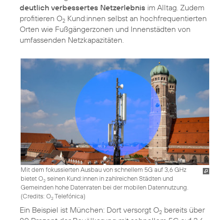
deutlich verbessertes Netzerlebnis
im Alltag. Zudem
profitieren O
Kund:innen selbst an hochfrequentierten
2
Orten wie Fußgängerzonen und Innenstädten von
umfassenden Netzkapazitäten.
Mit dem fokussierten Ausbau von schnellem 5G auf 3,6 GHz
bietet O
seinen Kund:innen in zahlreichen Städten und
2
Gemeinden hohe Datenraten bei der mobilen Datennutzung.
(
Credits: O
Telefónica
)
2
Ein Beispiel ist München: Dort versorgt O
bereits über
2