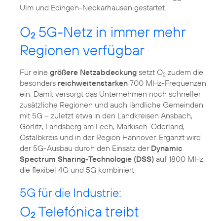
Ulm und Edingen-Neckarhausen gestartet.
O
5G-Netz in immer mehr
2
Regionen verfügbar
Für eine
größere Netzabdeckung
setzt O
zudem die
2
besonders
reichweitenstarken
700 MHz-Frequenzen
ein. Damit versorgt das Unternehmen noch schneller
zusätzliche Regionen und auch ländliche Gemeinden
mit 5G – zuletzt etwa in den Landkreisen Ansbach,
Görlitz, Landsberg am Lech, Märkisch-Oderland,
Ostalbkreis und in der Region Hannover. Ergänzt wird
der 5G-Ausbau durch den Einsatz der
Dynamic
Spectrum Sharing-Technologie (DSS)
auf 1800 MHz,
die flexibel 4G und 5G kombiniert.
5G für die Industrie:
O
Telefónica treibt
2