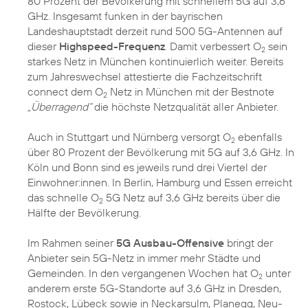
80 Prozent der Bevölkerung mit schnellem 5G auf 3,6
GHz. Insgesamt funken in der bayrischen
Landeshauptstadt derzeit rund 500 5G-Antennen auf
dieser
Highspeed-Frequenz
. Damit verbessert O
sein
2
starkes Netz in München kontinuierlich weiter. Bereits
zum Jahreswechsel attestierte die Fachzeitschrift
connect dem O
Netz in München mit der Bestnote
2
„Überragend“
die höchste Netzqualität aller Anbieter.
Auch in Stuttgart und Nürnberg versorgt O
ebenfalls
2
über 80 Prozent der Bevölkerung mit 5G auf 3,6 GHz. In
Köln und Bonn sind es jeweils rund drei Viertel der
Einwohner:innen. In Berlin, Hamburg und Essen erreicht
das schnelle O
5G Netz auf 3,6 GHz bereits über die
2
Hälfte der Bevölkerung.
Im Rahmen seiner
5G Ausbau-Offensive
bringt der
Anbieter sein 5G-Netz in immer mehr Städte und
Gemeinden. In den vergangenen Wochen hat O
unter
2
anderem erste 5G-Standorte auf 3,6 GHz in Dresden,
Rostock, Lübeck sowie in Neckarsulm, Planegg, Neu-