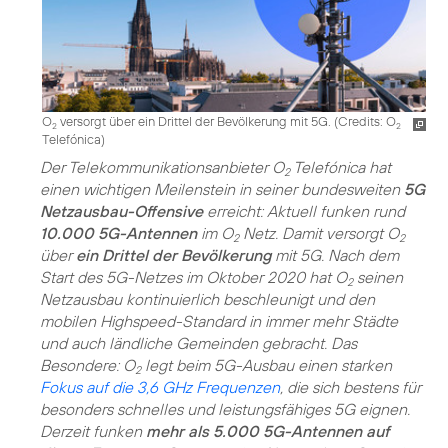
O
versorgt über ein Drittel der Bevölkerung mit 5G. (
Credits: O
2
2
Telefónica
)
Der Telekommunikationsanbieter O
Telefónica hat
2
einen wichtigen Meilenstein in seiner bundesweiten
5G
Netzausbau-Offensive
erreicht: Aktuell funken rund
10.000 5G-Antennen
im O
Netz. Damit versorgt O
2
2
über
ein Drittel der Bevölkerung
mit 5G. Nach dem
Start des 5G-Netzes im Oktober 2020 hat O
seinen
2
Netzausbau kontinuierlich beschleunigt und den
mobilen Highspeed-Standard in immer mehr Städte
und auch ländliche Gemeinden gebracht. Das
Besondere: O
legt beim 5G-Ausbau einen starken
2
Fokus auf die 3,6 GHz Frequenzen
, die sich bestens für
besonders schnelles und leistungsfähiges 5G eignen.
Derzeit funken
mehr als 5.000 5G-Antennen auf