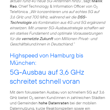
aktuell rund 40 neue 5G-Antennen hinzu“
, sagt
Mallik
Rao
, Chief Technology & Information Officer von O
2
Telefónica.
„Wir konzentrieren uns auf echtes 5G auf
3,6 GHz und 700 MHz, während wir die
DSS-
Technologie
als Kombination aus 4G und 5G ergänzend
einsetzen. Mit unserer 5G-Ausbaustrategie schaffen wir
ein starkes Fundament und optimale Voraussetzungen
für die
vernetzte Zukunft
von Millionen Privat- und
Geschäftskund:innen in Deutschland.“
Highspeed von Hamburg bis
München:
5G-Ausbau auf 3,6 GHz
schreitet schnell voran
Mit dem fokussierten Ausbau von schnellem 5G auf 3,6
GHz bietet O
seinen Kund:innen in zahlreichen Städten
2
und Gemeinden
hohe Datenraten
bei der mobilen
Datennutzung, kurze Reaktionszeiten sowie ein