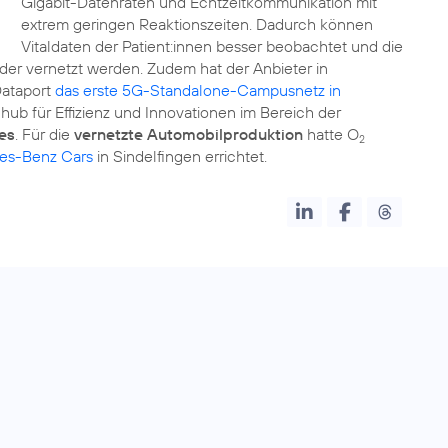
Gigabit-Datenraten und Echtzeitkommunikation mit
extrem geringen Reaktionszeiten. Dadurch können
Vitaldaten der Patient:innen besser beobachtet und die
der vernetzt werden. Zudem hat der Anbieter in
Dataport
das erste 5G-Standalone-Campusnetz in
hub für Effizienz und Innovationen im Bereich der
es
. Für die
vernetzte Automobilproduktion
hatte O
2
es-Benz Cars
in Sindelfingen errichtet.