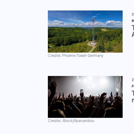
2
M
Credits: Phoenix Tower Germany
2
F
Credits: iStock/9parusnikov