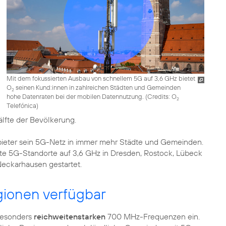
Mit dem fokussierten Ausbau von schnellem 5G auf 3,6 GHz bietet
O
seinen Kund:innen in zahlreichen Städten und Gemeinden
2
hohe Datenraten bei der mobilen Datennutzung. (
Credits: O
2
Telefónica
)
älfte der Bevölkerung.
bieter sein 5G-Netz in immer mehr Städte und Gemeinden.
te 5G-Standorte auf 3,6 GHz in Dresden, Rostock, Lübeck
eckarhausen gestartet.
ionen verfügbar
besonders
reichweitenstarken
700 MHz-Frequenzen ein.