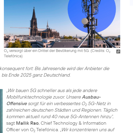
O
versorgt über ein Drittel der Bevölkerung mit 5G. (
Credits: O
2
2
Telefónica
)
onsequent fort: Bis Jahresende wird der Anbieter die
 bis Ende 2025 ganz Deutschland.
„Wir bauen 5G schneller aus als jede andere
Mobilfunktechnologie zuvor. Unsere
Ausbau-
Offensive
sorgt für ein verbessertes O
5G-Netz in
2
zahlreichen deutschen Städten und Regionen. Täglich
kommen aktuell rund 40 neue 5G-Antennen hinzu“
,
sagt
Mallik Rao
, Chief Technology & Information
Officer von O
Telefónica.
„Wir konzentrieren uns auf
2