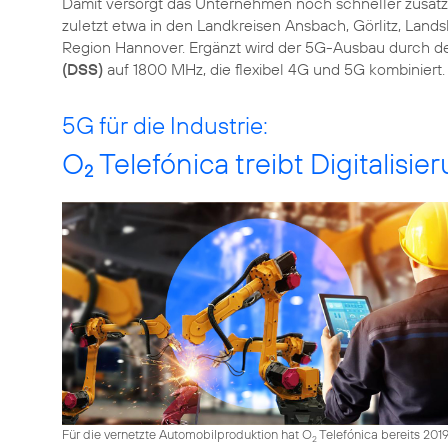
Damit versorgt das Unternehmen noch schneller zusät
zuletzt etwa in den Landkreisen Ansbach, Görlitz, Land
Region Hannover. Ergänzt wird der 5G-Ausbau durch de
(DSS)
auf 1800 MHz, die flexibel 4G und 5G kombiniert.
5G für die Industrie:
O
Telefónica treibt Digitalis
2
Für die vernetzte Automobilproduktion hat O
Telefónica bereits 201
2