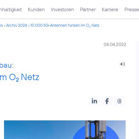
haltigkeit
Kunden
Investoren
Partner
Karriere
Presse
ws
Archiv 2024
10.000 5G-Antennen funken im O
Netz
2
04.04.2022
bau:
im O
Netz
2