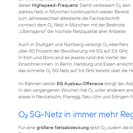
dieser
Highspeed-Frequenz
. Damit verbessert O
sein
2
starkes Netz in München kontinuierlich weiter. Bereits
zum Jahreswechsel attestierte die Fachzeitschrift
connect dem O
Netz in München mit der Bestnote
2
„Überragend“
die höchste Netzqualität aller Anbieter.
Auch in Stuttgart und Nürnberg versorgt O
ebenfalls
2
über 80 Prozent der Bevölkerung mit 5G auf 3,6 GHz.
In Köln und Bonn sind es jeweils rund drei Viertel der
Einwohner:innen. In Berlin, Hamburg und Essen erreicht
das schnelle O
5G Netz auf 3,6 GHz bereits über die H
2
Im Rahmen seiner
5G Ausbau-Offensive
bringt der An
In den vergangenen Wochen hat O
unter anderem ers
2
sowie in Neckarsulm, Planegg, Neu-Ulm und Edingen-N
O
5G-Netz in immer mehr Reg
2
Für eine
größere Netzabdeckung
setzt O
zudem die 
2