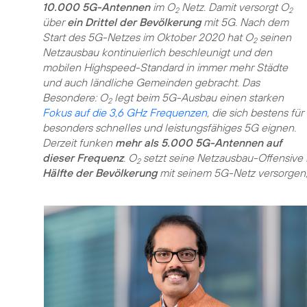
10.000 5G-Antennen
im O
Netz. Damit versorgt O
2
2
über
ein Drittel der Bevölkerung
mit 5G. Nach dem
Start des 5G-Netzes im Oktober 2020 hat O
seinen
2
Netzausbau kontinuierlich beschleunigt und den
mobilen Highspeed-Standard in immer mehr Städte
und auch ländliche Gemeinden gebracht. Das
Besondere: O
legt beim 5G-Ausbau einen starken
2
Fokus auf die 3,6 GHz Frequenzen
, die sich bestens für
besonders schnelles und leistungsfähiges 5G eignen.
Derzeit funken
mehr als 5.000 5G-Antennen auf
dieser Frequenz
. O
setzt seine Netzausbau-Offensive k
2
Hälfte der Bevölkerung
mit seinem 5G-Netz versorgen,