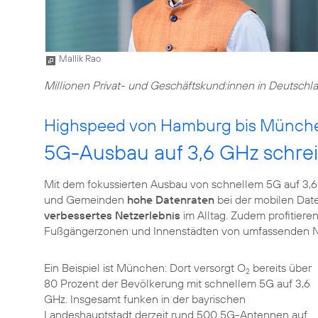
Mallik Rao
Millionen Privat- und Geschäftskund:innen in Deutschla
Highspeed von Hamburg bis Münch
5G-Ausbau auf 3,6 GHz schreit
Mit dem fokussierten Ausbau von schnellem 5G auf 3,6
und Gemeinden
hohe Datenraten
bei der mobilen Dat
verbessertes Netzerlebnis
im Alltag. Zudem profitiere
Fußgängerzonen und Innenstädten von umfassenden Ne
Ein Beispiel ist München: Dort versorgt O
bereits über
2
80 Prozent der Bevölkerung mit schnellem 5G auf 3,6
GHz. Insgesamt funken in der bayrischen
Landeshauptstadt derzeit rund 500 5G-Antennen auf