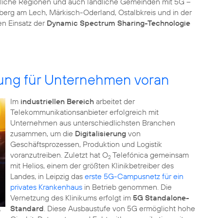
zliche Regionen und auch ländliche Gemeinden mit 5G –
sberg am Lech, Märkisch-Oderland, Ostalbkreis und in der
n Einsatz der
Dynamic Spectrum Sharing-Technologie
ierung für Unternehmen voran
Im
industriellen Bereich
arbeitet der
Telekommunikationsanbieter erfolgreich mit
Unternehmen aus unterschiedlichsten Branchen
zusammen, um die
Digitalisierung
von
Geschäftsprozessen, Produktion und Logistik
voranzutreiben. Zuletzt hat O
Telefónica gemeinsam
2
mit Helios, einem der größten Klinikbetreiber des
Landes, in Leipzig das
erste 5G-Campusnetz für ein
privates Krankenhaus
in Betrieb genommen. Die
Vernetzung des Klinikums erfolgt im
5G Standalone-
Standard
. Diese Ausbaustufe von 5G ermöglicht hohe
9