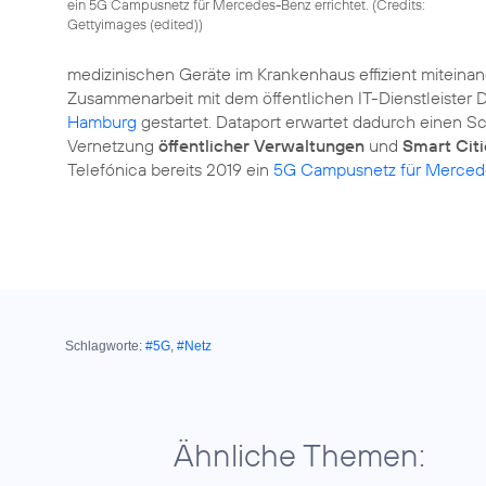
ein 5G Campusnetz für Mercedes-Benz errichtet. (
Credits:
Gettyimages (edited)
)
medizinischen Geräte im Krankenhaus effizient miteinan
Zusammenarbeit mit dem öffentlichen IT-Dienstleister 
Hamburg
gestartet. Dataport erwartet dadurch einen Sc
Vernetzung
öffentlicher Verwaltungen
und
Smart Citi
Telefónica bereits 2019 ein
5G Campusnetz für Merced
Schlagworte:
#5G
,
#Netz
Ähnliche Themen: