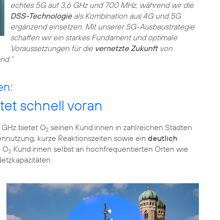
echtes 5G auf 3,6 GHz und 700 MHz, während wir die
DSS-Technologie
als Kombination aus 4G und 5G
ergänzend einsetzen. Mit unserer 5G-Ausbaustrategie
schaffen wir ein starkes Fundament und optimale
Voraussetzungen für die
vernetzte Zukunft
von
nd.“
en:
et schnell voran
 GHz bietet O
seinen Kund:innen in zahlreichen Städten
2
ennutzung, kurze Reaktionszeiten sowie ein
deutlich
n O
Kund:innen selbst an hochfrequentierten Orten wie
2
tzkapazitäten.