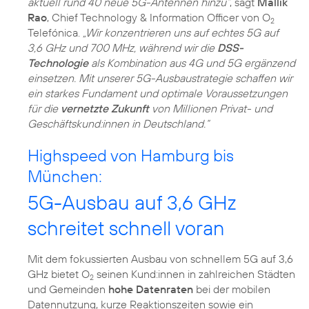
aktuell rund 40 neue 5G-Antennen hinzu“
, sagt
Mallik
Rao
, Chief Technology & Information Officer von O
2
Telefónica.
„Wir konzentrieren uns auf echtes 5G auf
3,6 GHz und 700 MHz, während wir die
DSS-
Technologie
als Kombination aus 4G und 5G ergänzend
einsetzen. Mit unserer 5G-Ausbaustrategie schaffen wir
ein starkes Fundament und optimale Voraussetzungen
für die
vernetzte Zukunft
von Millionen Privat- und
Geschäftskund:innen in Deutschland.“
Highspeed von Hamburg bis
München:
5G-Ausbau auf 3,6 GHz
schreitet schnell voran
Mit dem fokussierten Ausbau von schnellem 5G auf 3,6
GHz bietet O
seinen Kund:innen in zahlreichen Städten
2
und Gemeinden
hohe Datenraten
bei der mobilen
Datennutzung, kurze Reaktionszeiten sowie ein