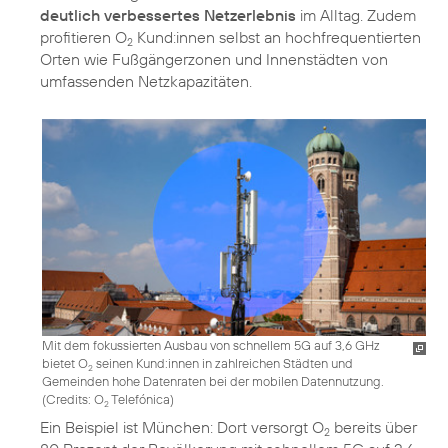
deutlich verbessertes Netzerlebnis
im Alltag. Zudem
profitieren O
Kund:innen selbst an hochfrequentierten
2
Orten wie Fußgängerzonen und Innenstädten von
umfassenden Netzkapazitäten.
Mit dem fokussierten Ausbau von schnellem 5G auf 3,6 GHz
bietet O
seinen Kund:innen in zahlreichen Städten und
2
Gemeinden hohe Datenraten bei der mobilen Datennutzung.
(
Credits: O
Telefónica
)
2
Ein Beispiel ist München: Dort versorgt O
bereits über
2