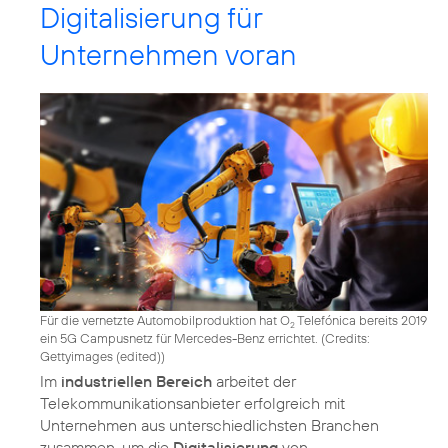
Digitalisierung für
Unternehmen voran
Für die vernetzte Automobilproduktion hat O
Telefónica bereits 2019
2
ein 5G Campusnetz für Mercedes-Benz errichtet. (
Credits:
Gettyimages (edited)
)
Im
industriellen Bereich
arbeitet der
Telekommunikationsanbieter erfolgreich mit
Unternehmen aus unterschiedlichsten Branchen
zusammen, um die
Digitalisierung
von