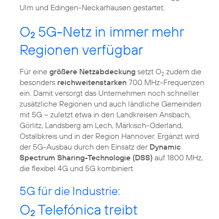
Ulm und Edingen-Neckarhausen gestartet.
O
5G-Netz in immer mehr
2
Regionen verfügbar
Für eine
größere Netzabdeckung
setzt O
zudem die
2
besonders
reichweitenstarken
700 MHz-Frequenzen
ein. Damit versorgt das Unternehmen noch schneller
zusätzliche Regionen und auch ländliche Gemeinden
mit 5G – zuletzt etwa in den Landkreisen Ansbach,
Görlitz, Landsberg am Lech, Märkisch-Oderland,
Ostalbkreis und in der Region Hannover. Ergänzt wird
der 5G-Ausbau durch den Einsatz der
Dynamic
Spectrum Sharing-Technologie (DSS)
auf 1800 MHz,
die flexibel 4G und 5G kombiniert.
5G für die Industrie:
O
Telefónica treibt
2