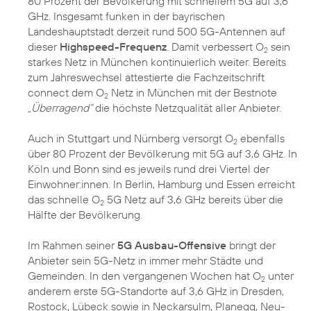
80 Prozent der Bevölkerung mit schnellem 5G auf 3,6
GHz. Insgesamt funken in der bayrischen
Landeshauptstadt derzeit rund 500 5G-Antennen auf
dieser
Highspeed-Frequenz
. Damit verbessert O
sein
2
starkes Netz in München kontinuierlich weiter. Bereits
zum Jahreswechsel attestierte die Fachzeitschrift
connect dem O
Netz in München mit der Bestnote
2
„Überragend“
die höchste Netzqualität aller Anbieter.
Auch in Stuttgart und Nürnberg versorgt O
ebenfalls
2
über 80 Prozent der Bevölkerung mit 5G auf 3,6 GHz. In
Köln und Bonn sind es jeweils rund drei Viertel der
Einwohner:innen. In Berlin, Hamburg und Essen erreicht
das schnelle O
5G Netz auf 3,6 GHz bereits über die
2
Hälfte der Bevölkerung.
Im Rahmen seiner
5G Ausbau-Offensive
bringt der
Anbieter sein 5G-Netz in immer mehr Städte und
Gemeinden. In den vergangenen Wochen hat O
unter
2
anderem erste 5G-Standorte auf 3,6 GHz in Dresden,
Rostock, Lübeck sowie in Neckarsulm, Planegg, Neu-