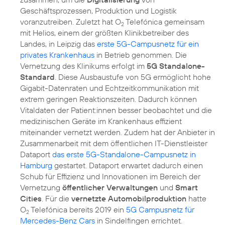
Geschäftsprozessen, Produktion und Logistik
voranzutreiben. Zuletzt hat O
Telefónica gemeinsam
2
mit Helios, einem der größten Klinikbetreiber des
Landes, in Leipzig das
erste 5G-Campusnetz für ein
privates Krankenhaus
in Betrieb genommen. Die
Vernetzung des Klinikums erfolgt im
5G Standalone-
Standard
. Diese Ausbaustufe von 5G ermöglicht hohe
Gigabit-Datenraten und Echtzeitkommunikation mit
extrem geringen Reaktionszeiten. Dadurch können
Vitaldaten der Patient:innen besser beobachtet und die
medizinischen Geräte im Krankenhaus effizient
miteinander vernetzt werden. Zudem hat der Anbieter in
Zusammenarbeit mit dem öffentlichen IT-Dienstleister
Dataport
das erste 5G-Standalone-Campusnetz in
Hamburg
gestartet. Dataport erwartet dadurch einen
Schub für Effizienz und Innovationen im Bereich der
Vernetzung
öffentlicher Verwaltungen
und
Smart
Cities
. Für die
vernetzte Automobilproduktion
hatte
O
Telefónica bereits 2019 ein
5G Campusnetz für
2
Mercedes-Benz Cars
in Sindelfingen errichtet.