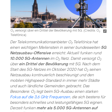
O
versorgt über ein Drittel der Bevölkerung mit 5G. (
Credits: O
2
2
Telefónica
)
Der Telekommunikationsanbieter O
Telefónica hat
2
einen wichtigen Meilenstein in seiner bundesweiten
5G
Netzausbau-Offensive
erreicht: Aktuell funken rund
10.000 5G-Antennen
im O
Netz. Damit versorgt O
2
2
über
ein Drittel der Bevölkerung
mit 5G. Nach dem
Start des 5G-Netzes im Oktober 2020 hat O
seinen
2
Netzausbau kontinuierlich beschleunigt und den
mobilen Highspeed-Standard in immer mehr Städte
und auch ländliche Gemeinden gebracht. Das
Besondere: O
legt beim 5G-Ausbau einen starken
2
Fokus auf die 3,6 GHz Frequenzen
, die sich bestens für
besonders schnelles und leistungsfähiges 5G eignen.
Derzeit funken
mehr als 5.000 5G-Antennen auf