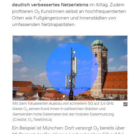
deutlich verbessertes Netzerlebnis
im Alltag. Zudem
profitieren O
Kund:innen selbst an hochfrequentierten
2
Orten wie Fußgängerzonen und Innenstädten von
umfassenden Netzkapazitäten.
Mit dem fokussierten Ausbau von schnellem 5G auf 3,6 GHz
bietet O
seinen Kund:innen in zahlreichen Städten und
2
Gemeinden hohe Datenraten bei der mobilen Datennutzung.
(
Credits: O
Telefónica
)
2
Ein Beispiel ist München: Dort versorgt O
bereits über
2