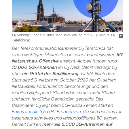
O
versorgt über ein Drittel der Bevölkerung mit 5G. (
Credits: O
2
2
Telefónica
)
Der Telekommunikationsanbieter O
Telefónica hat
2
einen wichtigen Meilenstein in seiner bundesweiten
5G
Netzausbau-Offensive
erreicht: Aktuell funken rund
10.000 5G-Antennen
im O
Netz. Damit versorgt O
2
2
über
ein Drittel der Bevölkerung
mit 5G. Nach dem
Start des 5G-Netzes im Oktober 2020 hat O
seinen
2
Netzausbau kontinuierlich beschleunigt und den
mobilen Highspeed-Standard in immer mehr Städte
und auch ländliche Gemeinden gebracht. Das
Besondere: O
legt beim 5G-Ausbau einen starken
2
Fokus auf die 3,6 GHz Frequenzen
, die sich bestens für
besonders schnelles und leistungsfähiges 5G eignen.
Derzeit funken
mehr als 5.000 5G-Antennen auf