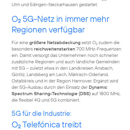
Ulm und Edingen-Neckarhausen gestartet.
O
5G-Netz in immer mehr
2
Regionen verfügbar
Für eine
größere Netzabdeckung
setzt O
zudem die
2
besonders
reichweitenstarken
700 MHz-Frequenzen
ein. Damit versorgt das Unternehmen noch schneller
zusätzliche Regionen und auch ländliche Gemeinden
mit 5G – zuletzt etwa in den Landkreisen Ansbach,
Görlitz, Landsberg am Lech, Märkisch-Oderland,
Ostalbkreis und in der Region Hannover. Ergänzt wird
der 5G-Ausbau durch den Einsatz der
Dynamic
Spectrum Sharing-Technologie (DSS)
auf 1800 MHz,
die flexibel 4G und 5G kombiniert.
5G für die Industrie:
O
Telefónica treibt
2