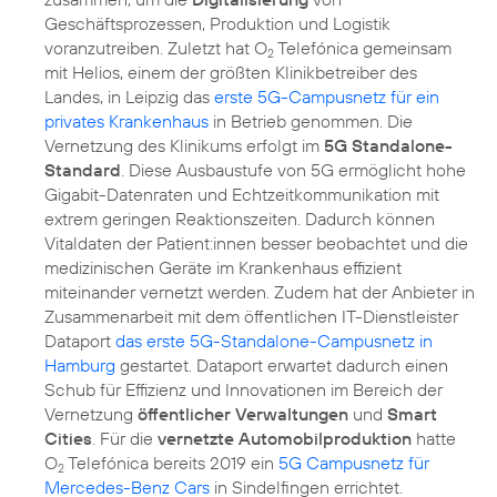
Geschäftsprozessen, Produktion und Logistik
voranzutreiben. Zuletzt hat O
Telefónica gemeinsam
2
mit Helios, einem der größten Klinikbetreiber des
Landes, in Leipzig das
erste 5G-Campusnetz für ein
privates Krankenhaus
in Betrieb genommen. Die
Vernetzung des Klinikums erfolgt im
5G Standalone-
Standard
. Diese Ausbaustufe von 5G ermöglicht hohe
Gigabit-Datenraten und Echtzeitkommunikation mit
extrem geringen Reaktionszeiten. Dadurch können
Vitaldaten der Patient:innen besser beobachtet und die
medizinischen Geräte im Krankenhaus effizient
miteinander vernetzt werden. Zudem hat der Anbieter in
Zusammenarbeit mit dem öffentlichen IT-Dienstleister
Dataport
das erste 5G-Standalone-Campusnetz in
Hamburg
gestartet. Dataport erwartet dadurch einen
Schub für Effizienz und Innovationen im Bereich der
Vernetzung
öffentlicher Verwaltungen
und
Smart
Cities
. Für die
vernetzte Automobilproduktion
hatte
O
Telefónica bereits 2019 ein
5G Campusnetz für
2
Mercedes-Benz Cars
in Sindelfingen errichtet.