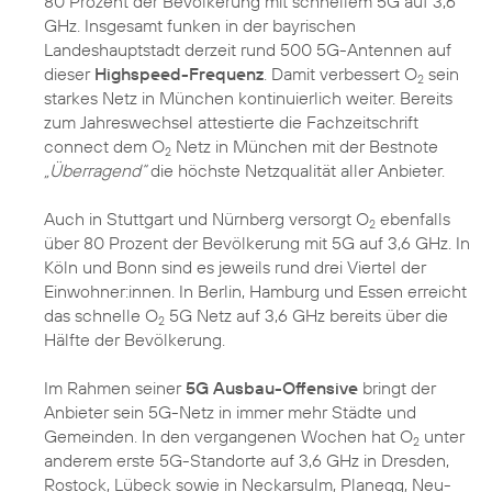
80 Prozent der Bevölkerung mit schnellem 5G auf 3,6
GHz. Insgesamt funken in der bayrischen
Landeshauptstadt derzeit rund 500 5G-Antennen auf
dieser
Highspeed-Frequenz
. Damit verbessert O
sein
2
starkes Netz in München kontinuierlich weiter. Bereits
zum Jahreswechsel attestierte die Fachzeitschrift
connect dem O
Netz in München mit der Bestnote
2
„Überragend“
die höchste Netzqualität aller Anbieter.
Auch in Stuttgart und Nürnberg versorgt O
ebenfalls
2
über 80 Prozent der Bevölkerung mit 5G auf 3,6 GHz. In
Köln und Bonn sind es jeweils rund drei Viertel der
Einwohner:innen. In Berlin, Hamburg und Essen erreicht
das schnelle O
5G Netz auf 3,6 GHz bereits über die
2
Hälfte der Bevölkerung.
Im Rahmen seiner
5G Ausbau-Offensive
bringt der
Anbieter sein 5G-Netz in immer mehr Städte und
Gemeinden. In den vergangenen Wochen hat O
unter
2
anderem erste 5G-Standorte auf 3,6 GHz in Dresden,
Rostock, Lübeck sowie in Neckarsulm, Planegg, Neu-