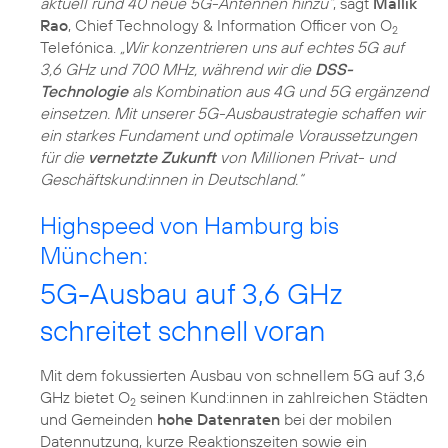
aktuell rund 40 neue 5G-Antennen hinzu“
, sagt
Mallik
Rao
, Chief Technology & Information Officer von O
2
Telefónica.
„Wir konzentrieren uns auf echtes 5G auf
3,6 GHz und 700 MHz, während wir die
DSS-
Technologie
als Kombination aus 4G und 5G ergänzend
einsetzen. Mit unserer 5G-Ausbaustrategie schaffen wir
ein starkes Fundament und optimale Voraussetzungen
für die
vernetzte Zukunft
von Millionen Privat- und
Geschäftskund:innen in Deutschland.“
Highspeed von Hamburg bis
München:
5G-Ausbau auf 3,6 GHz
schreitet schnell voran
Mit dem fokussierten Ausbau von schnellem 5G auf 3,6
GHz bietet O
seinen Kund:innen in zahlreichen Städten
2
und Gemeinden
hohe Datenraten
bei der mobilen
Datennutzung, kurze Reaktionszeiten sowie ein