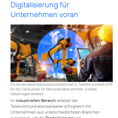
Digitalisierung für
Unternehmen voran
Für die vernetzte Automobilproduktion hat O
Telefónica bereits 2019
2
ein 5G Campusnetz für Mercedes-Benz errichtet. (
Credits:
Gettyimages (edited)
)
Im
industriellen Bereich
arbeitet der
Telekommunikationsanbieter erfolgreich mit
Unternehmen aus unterschiedlichsten Branchen
zusammen, um die
Digitalisierung
von