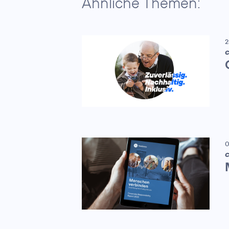
Ähnliche Themen:
2
C
0
C