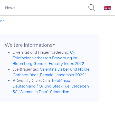
News
nen“
Weitere Informationen
Diversität und Frauenförderung:
O
2
Telefónica verbessert Bewertung im
Bloomberg Gender-Equality Index 2022
Weltfrauentag:
Valentina Daiber und Nicole
Gerhardt über „Female Leadership 2022“
#DiversityDrivesData:
Telefónica
Deutschland / O
und StackFuel vergeben
2
50 „Women in Data“-Stipendien