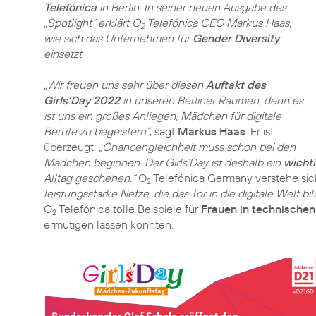
Telefónica
in Berlin. In seiner neuen Ausgabe des
„Spotlight“ erklärt O
Telefónica CEO Markus Haas,
2
wie sich das Unternehmen für
Gender Diversity
einsetzt.
„Wir freuen uns sehr über diesen
Auftakt des
Girls‘Day 2022
in unseren Berliner Räumen, denn es
ist uns ein großes Anliegen, Mädchen für digitale
Berufe zu begeistern“
, sagt
Markus Haas
. Er ist
überzeugt:
„Chancengleichheit muss schon bei den
Mädchen beginnen. Der Girls‘Day ist deshalb ein
wichti
Alltag geschehen.“
O
Telefónica Germany verstehe sich 
2
leistungsstarke Netze, die das Tor in die digitale Welt bi
O
Telefónica tolle Beispiele für
Frauen in technischen
2
ermutigen lassen könnten.