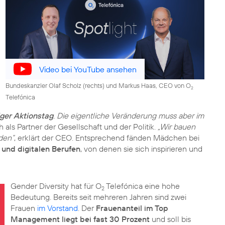
Video bei YouTube ansehen
Bundeskanzler Olaf Scholz (rechts) und Markus Haas, CEO von O
2
Telefónica
ger Aktionstag
. Die eigentliche Veränderung muss aber im
als Partner der Gesellschaft und der Politik.
„Wir bauen
lden“
, erklärt der CEO. Entsprechend fänden Mädchen bei
 und digitalen Berufen
, von denen sie sich inspirieren und
Gender Diversity hat für O
Telefónica eine hohe
2
Bedeutung. Bereits seit mehreren Jahren sind zwei
Frauen
im Vorstand
. Der
Frauenanteil im Top
Management liegt bei fast 30 Prozent
und soll bis