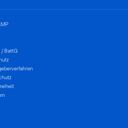
AMP
 / BattG
hutz
geberverfahren
chutz
reiheit
um