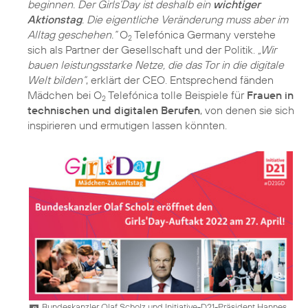
beginnen. Der Girls‘Day ist deshalb ein
wichtiger
Aktionstag
. Die eigentliche Veränderung muss aber im
Alltag geschehen.“
O
Telefónica Germany verstehe
2
sich als Partner der Gesellschaft und der Politik.
„Wir
bauen leistungsstarke Netze, die das Tor in die digitale
Welt bilden“
, erklärt der CEO. Entsprechend fänden
Mädchen bei O
Telefónica tolle Beispiele für
Frauen in
2
technischen und digitalen Berufen
, von denen sie sich
inspirieren und ermutigen lassen könnten.
Bundeskanzler Olaf Scholz und Initiative-D21-Präsident Hannes