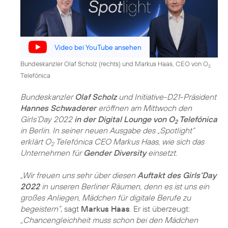
Video bei YouTube ansehen
Bundeskanzler Olaf Scholz (rechts) und Markus Haas, CEO von O
2
Telefónica
Bundeskanzler
Olaf Scholz
und Initiative-D21-Präsident
Hannes Schwaderer
eröffnen am Mittwoch den
Girls‘Day 2022
in der Digital Lounge von O
Telefónica
2
in Berlin. In seiner neuen Ausgabe des „Spotlight“
erklärt O
Telefónica CEO Markus Haas, wie sich das
2
Unternehmen für
Gender Diversity
einsetzt.
„Wir freuen uns sehr über diesen
Auftakt des Girls‘Day
2022
in unseren Berliner Räumen, denn es ist uns ein
großes Anliegen, Mädchen für digitale Berufe zu
begeistern“
, sagt
Markus Haas
. Er ist überzeugt:
„Chancengleichheit muss schon bei den Mädchen