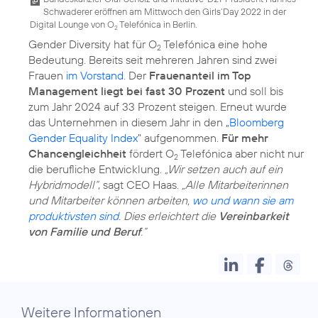
Schwaderer eröffnen am Mittwoch den Girls‘Day 2022 in der
Digital Lounge von O
Telefónica in Berlin.
2
Gender Diversity hat für O
Telefónica eine hohe
2
Bedeutung. Bereits seit mehreren Jahren sind zwei
Frauen
im Vorstand
. Der
Frauenanteil im Top
Management liegt bei fast 30 Prozent
und soll bis
zum Jahr 2024 auf 33 Prozent steigen. Erneut wurde
das Unternehmen in diesem Jahr in den „
Bloomberg
Gender Equality Index
" aufgenommen.
Für mehr
Chancengleichheit
fördert O
Telefónica aber nicht nur
2
die berufliche Entwicklung.
„Wir setzen auch auf ein
Hybridmodell“
, sagt CEO Haas.
„Alle Mitarbeiterinnen
und Mitarbeiter können arbeiten,
wo und wann sie am
produktivsten sind
. Dies erleichtert die
Vereinbarkeit
von Familie und Beruf
.“
Weitere Informationen