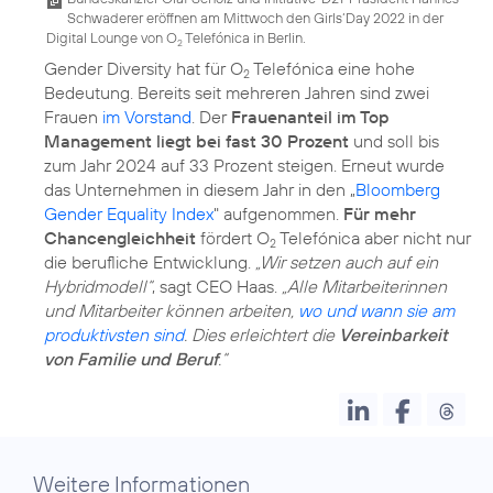
Schwaderer eröffnen am Mittwoch den Girls‘Day 2022 in der
Digital Lounge von O
Telefónica in Berlin.
2
Gender Diversity hat für O
Telefónica eine hohe
2
Bedeutung. Bereits seit mehreren Jahren sind zwei
Frauen
im Vorstand
. Der
Frauenanteil im Top
Management liegt bei fast 30 Prozent
und soll bis
zum Jahr 2024 auf 33 Prozent steigen. Erneut wurde
das Unternehmen in diesem Jahr in den „
Bloomberg
Gender Equality Index
" aufgenommen.
Für mehr
Chancengleichheit
fördert O
Telefónica aber nicht nur
2
die berufliche Entwicklung.
„Wir setzen auch auf ein
Hybridmodell“
, sagt CEO Haas.
„Alle Mitarbeiterinnen
und Mitarbeiter können arbeiten,
wo und wann sie am
produktivsten sind
. Dies erleichtert die
Vereinbarkeit
von Familie und Beruf
.“
Weitere Informationen