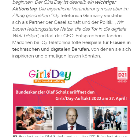
beginnen. Der Girls‘Day ist deshalb ein
wichtiger
Aktionstag
. Die eigentliche Veränderung muss aber im
Alltag geschehen.“
O
Telefónica Germany verstehe
2
sich als Partner der Gesellschaft und der Politik.
„Wir
bauen leistungsstarke Netze, die das Tor in die digitale
Welt bilden“
, erklärt der CEO. Entsprechend fänden
Mädchen bei O
Telefónica tolle Beispiele für
Frauen in
2
technischen und digitalen Berufen
, von denen sie sich
inspirieren und ermutigen lassen könnten.
Bundeskanzler Olaf Scholz und Initiative-D21-Präsident Hannes