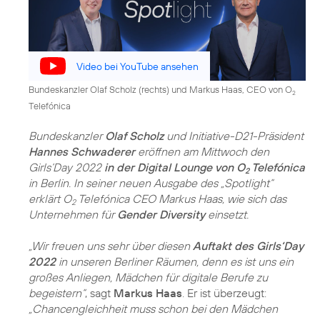
Video bei YouTube ansehen
Bundeskanzler Olaf Scholz (rechts) und Markus Haas, CEO von O
2
Telefónica
Bundeskanzler
Olaf Scholz
und Initiative-D21-Präsident
Hannes Schwaderer
eröffnen am Mittwoch den
Girls‘Day 2022
in der Digital Lounge von O
Telefónica
2
in Berlin. In seiner neuen Ausgabe des „Spotlight“
erklärt O
Telefónica CEO Markus Haas, wie sich das
2
Unternehmen für
Gender Diversity
einsetzt.
„Wir freuen uns sehr über diesen
Auftakt des Girls‘Day
2022
in unseren Berliner Räumen, denn es ist uns ein
großes Anliegen, Mädchen für digitale Berufe zu
begeistern“
, sagt
Markus Haas
. Er ist überzeugt:
„Chancengleichheit muss schon bei den Mädchen