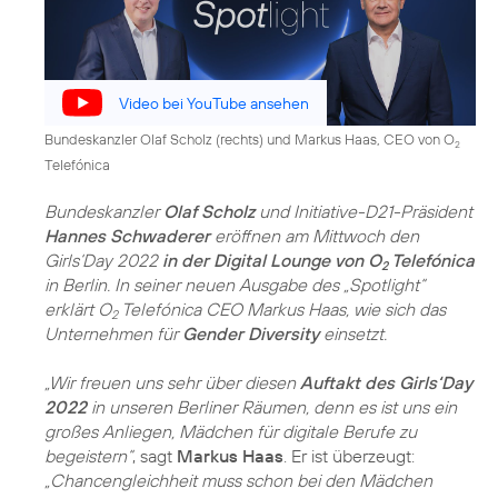
Video bei YouTube ansehen
Bundeskanzler Olaf Scholz (rechts) und Markus Haas, CEO von O
2
Telefónica
Bundeskanzler
Olaf Scholz
und Initiative-D21-Präsident
Hannes Schwaderer
eröffnen am Mittwoch den
Girls‘Day 2022
in der Digital Lounge von O
Telefónica
2
in Berlin. In seiner neuen Ausgabe des „Spotlight“
erklärt O
Telefónica CEO Markus Haas, wie sich das
2
Unternehmen für
Gender Diversity
einsetzt.
„Wir freuen uns sehr über diesen
Auftakt des Girls‘Day
2022
in unseren Berliner Räumen, denn es ist uns ein
großes Anliegen, Mädchen für digitale Berufe zu
begeistern“
, sagt
Markus Haas
. Er ist überzeugt:
„Chancengleichheit muss schon bei den Mädchen