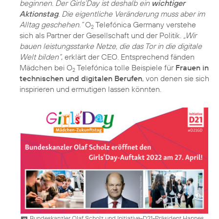
beginnen. Der Girls‘Day ist deshalb ein
wichtiger
Aktionstag
. Die eigentliche Veränderung muss aber im
Alltag geschehen.“
O
Telefónica Germany verstehe
2
sich als Partner der Gesellschaft und der Politik.
„Wir
bauen leistungsstarke Netze, die das Tor in die digitale
Welt bilden“
, erklärt der CEO. Entsprechend fänden
Mädchen bei O
Telefónica tolle Beispiele für
Frauen in
2
technischen und digitalen Berufen
, von denen sie sich
inspirieren und ermutigen lassen könnten.
Bundeskanzler Olaf Scholz und Initiative-D21-Präsident Hannes