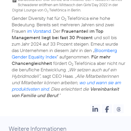
Schwaderer eröffnen am Mittwoch den Girls‘Day 2022 in der
Digital Lounge von O
Telefónica in Berlin.
2
Gender Diversity hat für O
Telefónica eine hohe
2
Bedeutung. Bereits seit mehreren Jahren sind zwei
Frauen
im Vorstand
. Der
Frauenanteil im Top
Management liegt bei fast 30 Prozent
und soll bis
zum Jahr 2024 auf 33 Prozent steigen. Erneut wurde
das Unternehmen in diesem Jahr in den „
Bloomberg
Gender Equality Index
" aufgenommen.
Für mehr
Chancengleichheit
fördert O
Telefónica aber nicht nur
2
die berufliche Entwicklung.
„Wir setzen auch auf ein
Hybridmodell“
, sagt CEO Haas.
„Alle Mitarbeiterinnen
und Mitarbeiter können arbeiten,
wo und wann sie am
produktivsten sind
. Dies erleichtert die
Vereinbarkeit
von Familie und Beruf
.“
Weitere Informationen