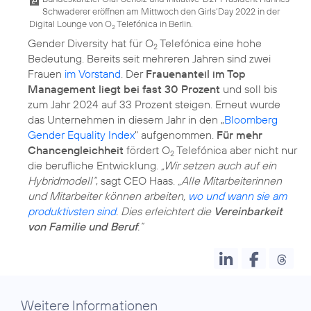
Schwaderer eröffnen am Mittwoch den Girls‘Day 2022 in der
Digital Lounge von O
Telefónica in Berlin.
2
Gender Diversity hat für O
Telefónica eine hohe
2
Bedeutung. Bereits seit mehreren Jahren sind zwei
Frauen
im Vorstand
. Der
Frauenanteil im Top
Management liegt bei fast 30 Prozent
und soll bis
zum Jahr 2024 auf 33 Prozent steigen. Erneut wurde
das Unternehmen in diesem Jahr in den „
Bloomberg
Gender Equality Index
" aufgenommen.
Für mehr
Chancengleichheit
fördert O
Telefónica aber nicht nur
2
die berufliche Entwicklung.
„Wir setzen auch auf ein
Hybridmodell“
, sagt CEO Haas.
„Alle Mitarbeiterinnen
und Mitarbeiter können arbeiten,
wo und wann sie am
produktivsten sind
. Dies erleichtert die
Vereinbarkeit
von Familie und Beruf
.“
Weitere Informationen