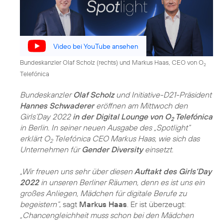
Video bei YouTube ansehen
Bundeskanzler Olaf Scholz (rechts) und Markus Haas, CEO von O
2
Telefónica
Bundeskanzler
Olaf Scholz
und Initiative-D21-Präsident
Hannes Schwaderer
eröffnen am Mittwoch den
Girls‘Day 2022
in der Digital Lounge von O
Telefónica
2
in Berlin. In seiner neuen Ausgabe des „Spotlight“
erklärt O
Telefónica CEO Markus Haas, wie sich das
2
Unternehmen für
Gender Diversity
einsetzt.
„Wir freuen uns sehr über diesen
Auftakt des Girls‘Day
2022
in unseren Berliner Räumen, denn es ist uns ein
großes Anliegen, Mädchen für digitale Berufe zu
begeistern“
, sagt
Markus Haas
. Er ist überzeugt:
„Chancengleichheit muss schon bei den Mädchen