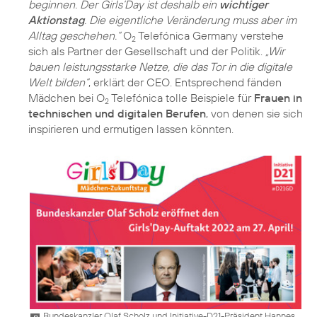
beginnen. Der Girls‘Day ist deshalb ein
wichtiger
Aktionstag
. Die eigentliche Veränderung muss aber im
Alltag geschehen.“
O
Telefónica Germany verstehe
2
sich als Partner der Gesellschaft und der Politik.
„Wir
bauen leistungsstarke Netze, die das Tor in die digitale
Welt bilden“
, erklärt der CEO. Entsprechend fänden
Mädchen bei O
Telefónica tolle Beispiele für
Frauen in
2
technischen und digitalen Berufen
, von denen sie sich
inspirieren und ermutigen lassen könnten.
Bundeskanzler Olaf Scholz und Initiative-D21-Präsident Hannes