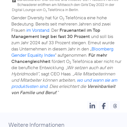
Schwaderer eröffnen am Mittwoch den Girls‘Day 2022 in der
Digital Lounge von O
Telefónica in Berlin.
2
Gender Diversity hat für O
Telefónica eine hohe
2
Bedeutung. Bereits seit mehreren Jahren sind zwei
Frauen
im Vorstand
. Der
Frauenanteil im Top
Management liegt bei fast 30 Prozent
und soll bis
zum Jahr 2024 auf 33 Prozent steigen. Erneut wurde
das Unternehmen in diesem Jahr in den „
Bloomberg
Gender Equality Index
" aufgenommen.
Für mehr
Chancengleichheit
fördert O
Telefónica aber nicht nur
2
die berufliche Entwicklung.
„Wir setzen auch auf ein
Hybridmodell“
, sagt CEO Haas.
„Alle Mitarbeiterinnen
und Mitarbeiter können arbeiten,
wo und wann sie am
produktivsten sind
. Dies erleichtert die
Vereinbarkeit
von Familie und Beruf
.“
Weitere Informationen