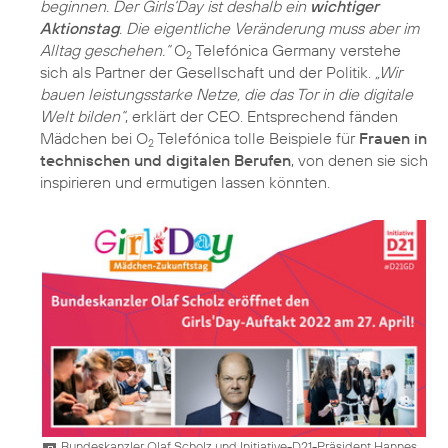
beginnen. Der Girls‘Day ist deshalb ein
wichtiger
Aktionstag
. Die eigentliche Veränderung muss aber im
Alltag geschehen.“
O
Telefónica Germany verstehe
2
sich als Partner der Gesellschaft und der Politik.
„Wir
bauen leistungsstarke Netze, die das Tor in die digitale
Welt bilden“
, erklärt der CEO. Entsprechend fänden
Mädchen bei O
Telefónica tolle Beispiele für
Frauen in
2
technischen und digitalen Berufen
, von denen sie sich
inspirieren und ermutigen lassen könnten.
Bundeskanzler Olaf Scholz und Initiative-D21-Präsident Hannes