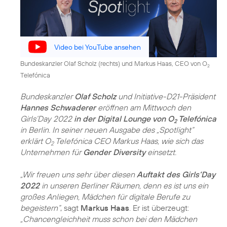
Video bei YouTube ansehen
Bundeskanzler Olaf Scholz (rechts) und Markus Haas, CEO von O
2
Telefónica
Bundeskanzler
Olaf Scholz
und Initiative-D21-Präsident
Hannes Schwaderer
eröffnen am Mittwoch den
Girls‘Day 2022
in der Digital Lounge von O
Telefónica
2
in Berlin. In seiner neuen Ausgabe des „Spotlight“
erklärt O
Telefónica CEO Markus Haas, wie sich das
2
Unternehmen für
Gender Diversity
einsetzt.
„Wir freuen uns sehr über diesen
Auftakt des Girls‘Day
2022
in unseren Berliner Räumen, denn es ist uns ein
großes Anliegen, Mädchen für digitale Berufe zu
begeistern“
, sagt
Markus Haas
. Er ist überzeugt:
„Chancengleichheit muss schon bei den Mädchen