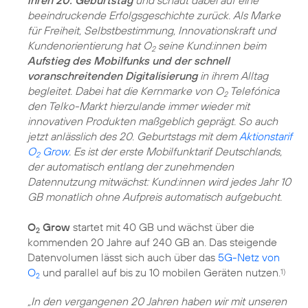
beeindruckende Erfolgsgeschichte zurück. Als Marke
für Freiheit, Selbstbestimmung, Innovationskraft und
Kundenorientierung hat O
seine Kund:innen beim
2
Aufstieg des Mobilfunks und der schnell
voranschreitenden Digitalisierung
in ihrem Alltag
begleitet. Dabei hat die Kernmarke von O
Telefónica
2
den Telko-Markt hierzulande immer wieder mit
innovativen Produkten maßgeblich geprägt. So auch
jetzt anlässlich des 20. Geburtstags mit dem
Aktionstarif
O
Grow
. Es ist der erste Mobilfunktarif Deutschlands,
2
der automatisch entlang der zunehmenden
Datennutzung mitwächst: Kund:innen wird jedes Jahr 10
GB monatlich ohne Aufpreis automatisch aufgebucht.
O
Grow
startet mit 40 GB und wächst über die
2
kommenden 20 Jahre auf 240 GB an. Das steigende
Datenvolumen lässt sich auch über das
5G-Netz von
O
und parallel auf bis zu 10 mobilen Geräten nutzen.
1)
2
„In den vergangenen 20 Jahren haben wir mit unseren