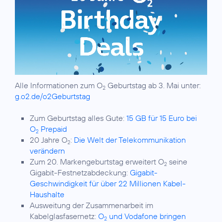
Alle Informationen zum O
Geburtstag ab 3. Mai unter:
2
g.o2.de/o2Geburtstag
Zum Geburtstag alles Gute:
15 GB für 15 Euro bei
O
Prepaid
2
20 Jahre O
:
Die Welt der Telekommunikation
2
verändern
Zum 20. Markengeburtstag erweitert O
seine
2
Gigabit-Festnetzabdeckung:
Gigabit-
Geschwindigkeit für über 22 Millionen Kabel-
Haushalte
Ausweitung der Zusammenarbeit im
Kabelglasfasernetz:
O
und Vodafone bringen
2