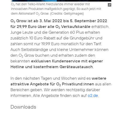
O
hat den Telko-Markt hierzulande immer wieder mit
2
innovativen Produkten maßgeblich geprägt. So auch jetzt mit
dem Aktionstarif O
Grow. (
Credits: Gettyimages
)
2
O
Grow ist ab 3. Mai 2022 bis 5. September 2022
2
für 29,99 Euro über alle O
Verkaufskanäle
erhältlich.
2
Junge Leute und die Generation 60 Plus erhalten
zusätzlich 10 Euro Rabatt auf die Grundgebühr und
zahlen somit nur 19,99 Euro monatlich für den Tarif.
Auch Selbstständige und kleine Unternehmer können
den O
Grow buchen und erhalten zudem den
2
bekannten
exklusiven Kundenservice mit eigener
Hotline und kostenfreiem Geräteaustausch
.
In den nächsten Tagen und Wochen wird es
weitere
attraktive Angebote für O
Privatkund:innen
aus allen
2
Bereichen geben. Wir werden rechtzeitig darüber
informieren. Alle Angebote finden sich auf
o2.de
.
Downloads