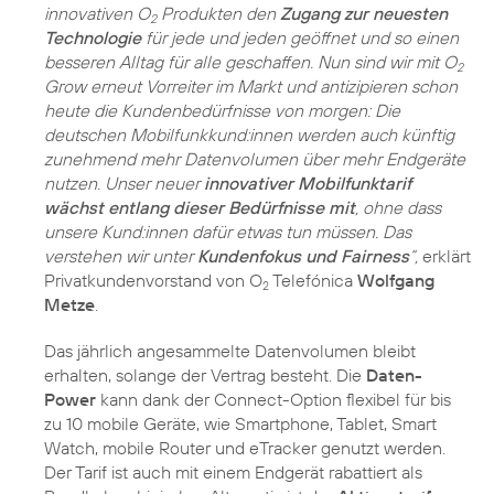
innovativen O
Produkten den
Zugang zur neuesten
2
Technologie
für jede und jeden geöffnet und so einen
besseren Alltag für alle geschaffen. Nun sind wir mit O
2
Grow erneut Vorreiter im Markt und antizipieren schon
heute die Kundenbedürfnisse von morgen: Die
deutschen Mobilfunkkund:innen werden auch künftig
zunehmend mehr Datenvolumen über mehr Endgeräte
nutzen. Unser neuer
innovativer Mobilfunktarif
wächst entlang dieser Bedürfnisse mit
, ohne dass
unsere Kund:innen dafür etwas tun müssen. Das
verstehen wir unter
Kundenfokus und Fairness
“,
erklärt
Privatkundenvorstand von O
Telefónica
Wolfgang
2
Metze
.
Das jährlich angesammelte Datenvolumen bleibt
erhalten, solange der Vertrag besteht. Die
Daten-
Power
kann dank der Connect-Option flexibel für bis
zu 10 mobile Geräte, wie Smartphone, Tablet, Smart
Watch, mobile Router und eTracker genutzt werden.
Der Tarif ist auch mit einem Endgerät rabattiert als