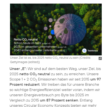
Unser Ziel ist es, bis 2025 netto CO
neutral zu sein (
Credits:
2
Gettyimages (edited)
)
Unser „E“:
Wir sind auf dem besten Weg, unser Ziel, bis
2025
netto CO
neutral
zu sein, zu erreichen. Unsere
2
Scope 1 + 2 CO
Emissionen haben wir seit 2015
um 97
2
Prozent reduziert
. Wir treiben das für unsere Branche
so wichtige Energieeffizienzziel weiter voran, indem wir
unseren Energieverbrauch pro Byte bis 2025 im
Vergleich zu 2015
um 87 Prozent senken
. Entlang
unseres Circular Economy Konzepts bieten wir mehr