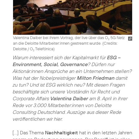
Valentina Daiber bei ihrem Vortrag, der live über das O
5G Netz
2
an die Deloitte Mitarbeiter:innen gestreamt wurde. (
Credits:
Deloitte / O
Telefónica
)
2
Warum interessiert sich der Kapitalmarkt für
ESG –
Environment, Social, Governance
? Dürfen nur
Aktionär:innen Ansprüche an ein Unternehmen stellen?
Was hat der Nobelpreisträger
Milton Friedman
damit
zu tun? Und ist ESG wirklich neu? Mit diesen Fragen
beschäftigte sich unsere Vorständin für Recht und
Corporate Affairs
Valentina Daiber
am 8. April in ihrer
Rede vor 3.000 Mitarbeiter:innen von Deloitte
Consulting Deutschland. Auszüge aus dieser Rede
veröffentlichen wir hier.
[…] Das Thema
Nachhaltigkeit
hat in den letzten Jahren