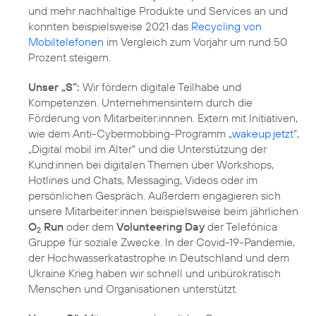
und mehr nachhaltige Produkte und Services an und
konnten beispielsweise 2021 das
Recycling von
Mobiltelefonen
im Vergleich zum Vorjahr um rund 50
Prozent steigern.
Unser „S“:
Wir fördern digitale Teilhabe und
Kompetenzen. Unternehmensintern durch die
Förderung von Mitarbeiter:innnen. Extern mit Initiativen,
wie dem Anti-Cybermobbing-Programm „
wakeup.jetzt
“,
„
Digital mobil im Alter
“ und die Unterstützung der
Kund:innen bei digitalen Themen über Workshops,
Hotlines und Chats, Messaging, Videos oder im
persönlichen Gespräch. Außerdem engagieren sich
unsere Mitarbeiter:innen beispielsweise beim jährlichen
O
Run
oder dem
Volunteering Day
der Telefónica
2
Gruppe für soziale Zwecke. In der Covid-19-Pandemie,
der Hochwasserkatastrophe in Deutschland und dem
Ukraine Krieg haben wir schnell und unbürokratisch
Menschen und Organisationen unterstützt.