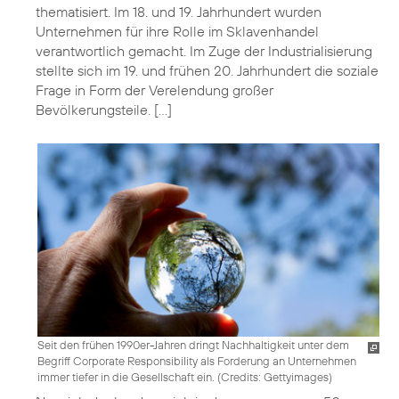
thematisiert. Im 18. und 19. Jahrhundert wurden
Unternehmen für ihre Rolle im Sklavenhandel
verantwortlich gemacht. Im Zuge der Industrialisierung
stellte sich im 19. und frühen 20. Jahrhundert die soziale
Frage in Form der Verelendung großer
Bevölkerungsteile. […]
Seit den frühen 1990er-Jahren dringt Nachhaltigkeit unter dem
Begriff Corporate Responsibility als Forderung an Unternehmen
immer tiefer in die Gesellschaft ein. (
Credits: Gettyimages
)