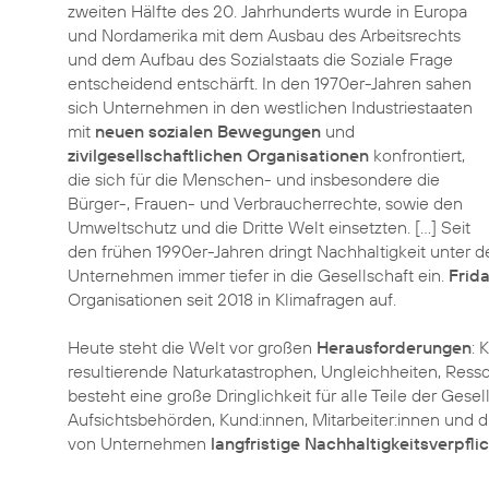
zweiten Hälfte des 20. Jahrhunderts wurde in Europa
und Nordamerika mit dem Ausbau des Arbeitsrechts
und dem Aufbau des Sozialstaats die Soziale Frage
entscheidend entschärft. In den 1970er-Jahren sahen
sich Unternehmen in den westlichen Industriestaaten
mit
neuen sozialen Bewegungen
und
zivilgesellschaftlichen Organisationen
konfrontiert,
die sich für die Menschen- und insbesondere die
Bürger-, Frauen- und Verbraucherrechte, sowie den
Umweltschutz und die Dritte Welt einsetzten. […] Seit
den frühen 1990er-Jahren dringt Nachhaltigkeit unter d
Unternehmen immer tiefer in die Gesellschaft ein.
Frida
Organisationen seit 2018 in Klimafragen auf.
Heute steht die Welt vor großen
Herausforderungen
: 
resultierende Naturkatastrophen, Ungleichheiten, Res
besteht eine große Dringlichkeit für alle Teile der Gesel
Aufsichtsbehörden, Kund:innen, Mitarbeiter:innen und d
von Unternehmen
langfristige Nachhaltigkeitsverpfl