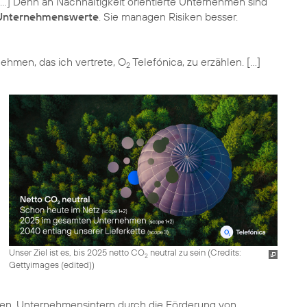
…] Denn an Nachhaltigkeit orientierte Unternehmen sind
e Unternehmenswerte
. Sie managen Risiken besser.
ehmen, das ich vertrete, O
Telefónica, zu erzählen. […]
2
Unser Ziel ist es, bis 2025 netto CO
neutral zu sein (
Credits:
2
Gettyimages (edited)
)
zen. Unternehmensintern durch die Förderung von