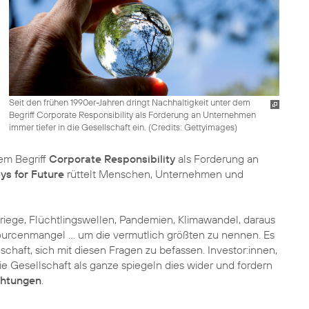
Seit den frühen 1990er-Jahren dringt Nachhaltigkeit unter dem
Begriff Corporate Responsibility als Forderung an Unternehmen
immer tiefer in die Gesellschaft ein. (
Credits: Gettyimages
)
em Begriff
Corporate Responsibility
als Forderung an
ys for Future
rüttelt Menschen, Unternehmen und
Kriege, Flüchtlingswellen, Pandemien, Klimawandel, daraus
sourcenmangel … um die vermutlich größten zu nennen. Es
lschaft, sich mit diesen Fragen zu befassen. Investor:innen,
ie Gesellschaft als ganze spiegeln dies wider und fordern
ichtungen
.