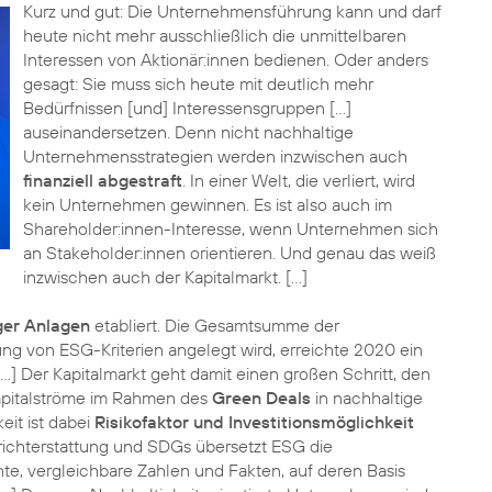
Kurz und gut: Die Unternehmensführung kann und darf
heute nicht mehr ausschließlich die unmittelbaren
Interessen von Aktionär:innen bedienen. Oder anders
gesagt: Sie muss sich heute mit deutlich mehr
Bedürfnissen [und] Interessensgruppen […]
auseinandersetzen. Denn nicht nachhaltige
Unternehmensstrategien werden inzwischen auch
finanziell abgestraft
. In einer Welt, die verliert, wird
kein Unternehmen gewinnen. Es ist also auch im
Shareholder:innen-Interesse, wenn Unternehmen sich
an Stakeholder:innen orientieren. Und genau das weiß
inzwischen auch der Kapitalmarkt. […]
ger Anlagen
etabliert. Die Gesamtsumme der
ung von ESG-Kriterien angelegt wird, erreichte 2020 ein
 […] Der Kapitalmarkt geht damit einen großen Schritt, den
 Kapitalströme im Rahmen des
Green Deals
in nachhaltige
it ist dabei
Risikofaktor und Investitionsmöglichkeit
richterstattung und SDGs übersetzt ESG die
e, vergleichbare Zahlen und Fakten, auf deren Basis