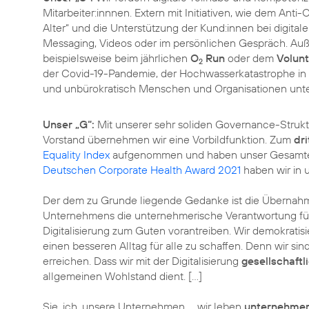
Mitarbeiter:innnen. Extern mit Initiativen, wie dem An
Alter
“ und die Unterstützung der Kund:innen bei digita
Messaging, Videos oder im persönlichen Gespräch. Auß
beispielsweise beim jährlichen
O
Run
oder dem
Volunt
2
der Covid-19-Pandemie, der Hochwasserkatastrophe in 
und unbürokratisch Menschen und Organisationen unter
Unser „G“:
Mit unserer sehr soliden Governance-Strukt
Vorstand übernehmen wir eine Vorbildfunktion. Zum
dri
Equality Index
aufgenommen und haben unser Gesamterg
Deutschen Corporate Health Award 2021
haben wir in 
Der dem zu Grunde liegende Gedanke ist die Übernahm
Unternehmens die unternehmerische Verantwortung für d
Digitalisierung zum Guten vorantreiben. Wir demokrati
einen besseren Alltag für alle zu schaffen. Denn wir sind
erreichen. Dass wir mit der Digitalisierung
gesellschaftl
allgemeinen Wohlstand dient. […]
Sie, ich, unsere Unternehmen … wir leben
unternehmer