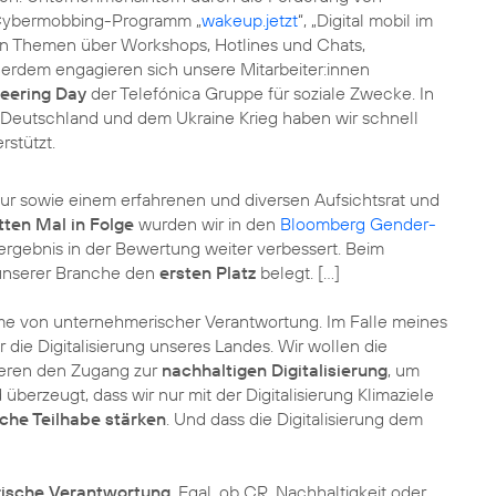
ti-Cybermobbing-Programm „
wakeup.jetzt
“, „
Digital mobil im
len Themen über Workshops, Hotlines und Chats,
erdem engagieren sich unsere Mitarbeiter:innen
eering Day
der Telefónica Gruppe für soziale Zwecke. In
Deutschland und dem Ukraine Krieg haben wir schnell
stützt.
ur sowie einem erfahrenen und diversen Aufsichtsrat und
tten Mal in Folge
wurden wir in den
Bloomberg Gender-
ebnis in der Bewertung weiter verbessert. Beim
unserer Branche den
ersten Platz
belegt. […]
e von unternehmerischer Verantwortung. Im Falle meines
ie Digitalisierung unseres Landes. Wir wollen die
sieren den Zugang zur
nachhaltigen Digitalisierung
, um
 überzeugt, dass wir nur mit der Digitalisierung Klimaziele
iche Teilhabe stärken
. Und dass die Digitalisierung dem
ische Verantwortung
. Egal, ob CR, Nachhaltigkeit oder