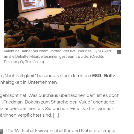
Valentina Daiber bei ihrem Vortrag, der live über das O
5G Netz
2
an die Deloitte Mitarbeiter:innen gestreamt wurde. (
Credits:
Deloitte / O
Telefónica
)
2
a „Nachhaltigkeit“ besonders stark durch die
ESG–Brille
.
haltigkeit in Unternehmen.
tt gebracht hat. Was durchaus überraschen darf. Ist es doch
 „Friedman-Doktrin zum Shareholder-Value“ orientierte.
z anders definiert als Sie und ich. Eine Doktrin, wonach
r:innen verpflichtet sind. […]
Der Wirtschaftswissenschaftler und Nobelpreisträger