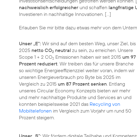
Investitionsentscheidungen getroffen werden können. [
nachweislich erfolgreicher
und schaffen
langfristig
Investieren in nachhaltige Innovationen. […]
Erlauben Sie mir bitte dazu etwas mehr von dem Untern
Unser „E“:
Wir sind auf dem besten Weg, unser Ziel, bis
2025
netto CO
neutral
zu sein, zu erreichen. Unsere
2
Scope 1 + 2 CO
Emissionen haben wir seit 2015
um 97
2
Prozent reduziert
. Wir treiben das für unsere Branche
so wichtige Energieeffizienzziel weiter voran, indem wir
unseren Energieverbrauch pro Byte bis 2025 im
Vergleich zu 2015
um 87 Prozent senken
. Entlang
unseres Circular Economy Konzepts bieten wir mehr
und mehr nachhaltige Produkte und Services an und
konnten beispielsweise 2021 das
Recycling von
Mobiltelefonen
im Vergleich zum Vorjahr um rund 50
Prozent steigern.
Unser „S“:
Wir fördern digitale Teilhabe und Kompeten