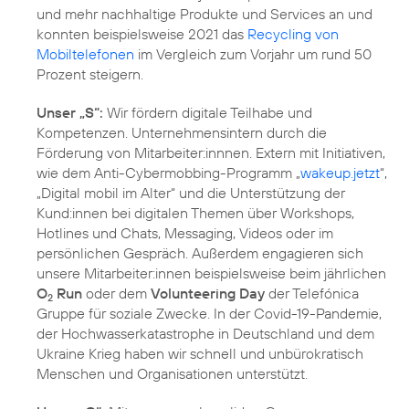
und mehr nachhaltige Produkte und Services an und
konnten beispielsweise 2021 das
Recycling von
Mobiltelefonen
im Vergleich zum Vorjahr um rund 50
Prozent steigern.
Unser „S“:
Wir fördern digitale Teilhabe und
Kompetenzen. Unternehmensintern durch die
Förderung von Mitarbeiter:innnen. Extern mit Initiativen,
wie dem Anti-Cybermobbing-Programm „
wakeup.jetzt
“,
„
Digital mobil im Alter
“ und die Unterstützung der
Kund:innen bei digitalen Themen über Workshops,
Hotlines und Chats, Messaging, Videos oder im
persönlichen Gespräch. Außerdem engagieren sich
unsere Mitarbeiter:innen beispielsweise beim jährlichen
O
Run
oder dem
Volunteering Day
der Telefónica
2
Gruppe für soziale Zwecke. In der Covid-19-Pandemie,
der Hochwasserkatastrophe in Deutschland und dem
Ukraine Krieg haben wir schnell und unbürokratisch
Menschen und Organisationen unterstützt.