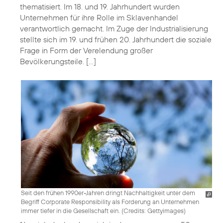
thematisiert. Im 18. und 19. Jahrhundert wurden
Unternehmen für ihre Rolle im Sklavenhandel
verantwortlich gemacht. Im Zuge der Industrialisierung
stellte sich im 19. und frühen 20. Jahrhundert die soziale
Frage in Form der Verelendung großer
Bevölkerungsteile. […]
Seit den frühen 1990er-Jahren dringt Nachhaltigkeit unter dem
Begriff Corporate Responsibility als Forderung an Unternehmen
immer tiefer in die Gesellschaft ein. (
Credits: Gettyimages
)