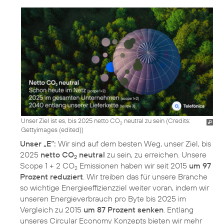
Unser Ziel ist es, bis 2025 netto CO
neutral zu sein (
Credits:
2
Gettyimages (edited)
)
Unser „E“:
Wir sind auf dem besten Weg, unser Ziel, bis
2025
netto CO
neutral
zu sein, zu erreichen. Unsere
2
Scope 1 + 2 CO
Emissionen haben wir seit 2015
um 97
2
Prozent reduziert
. Wir treiben das für unsere Branche
so wichtige Energieeffizienzziel weiter voran, indem wir
unseren Energieverbrauch pro Byte bis 2025 im
Vergleich zu 2015
um 87 Prozent senken
. Entlang
unseres Circular Economy Konzepts bieten wir mehr