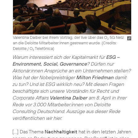
Valentina Daiber bei ihrem Vortrag, der live über das O
5G Netz
2
an die Deloitte Mitarbeiter:innen gestreamt wurde. (
Credits:
Deloitte / O
Telefónica
)
2
Warum interessiert sich der Kapitalmarkt für
ESG –
Environment, Social, Governance
? Dürfen nur
Aktionär:innen Ansprüche an ein Unternehmen stellen?
Was hat der Nobelpreisträger
Milton Friedman
damit
zu tun? Und ist ESG wirklich neu? Mit diesen Fragen
beschäftigte sich unsere Vorständin für Recht und
Corporate Affairs
Valentina Daiber
am 8. April in ihrer
Rede vor 3.000 Mitarbeiter:innen von Deloitte
Consulting Deutschland. Auszüge aus dieser Rede
veröffentlichen wir hier.
[…] Das Thema
Nachhaltigkeit
hat in den letzten Jahren