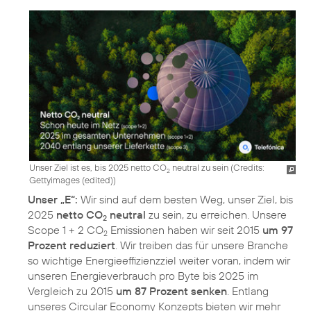
Unser Ziel ist es, bis 2025 netto CO
neutral zu sein (
Credits:
2
Gettyimages (edited)
)
Unser „E“:
Wir sind auf dem besten Weg, unser Ziel, bis
2025
netto CO
neutral
zu sein, zu erreichen. Unsere
2
Scope 1 + 2 CO
Emissionen haben wir seit 2015
um 97
2
Prozent reduziert
. Wir treiben das für unsere Branche
so wichtige Energieeffizienzziel weiter voran, indem wir
unseren Energieverbrauch pro Byte bis 2025 im
Vergleich zu 2015
um 87 Prozent senken
. Entlang
unseres Circular Economy Konzepts bieten wir mehr