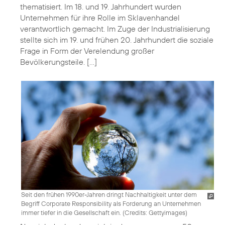
thematisiert. Im 18. und 19. Jahrhundert wurden
Unternehmen für ihre Rolle im Sklavenhandel
verantwortlich gemacht. Im Zuge der Industrialisierung
stellte sich im 19. und frühen 20. Jahrhundert die soziale
Frage in Form der Verelendung großer
Bevölkerungsteile. […]
Seit den frühen 1990er-Jahren dringt Nachhaltigkeit unter dem
Begriff Corporate Responsibility als Forderung an Unternehmen
immer tiefer in die Gesellschaft ein. (
Credits: Gettyimages
)