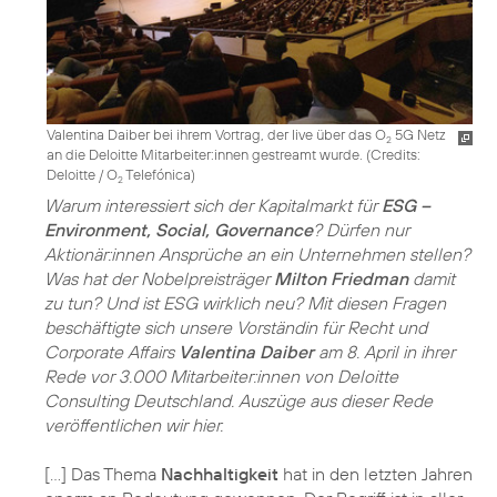
Valentina Daiber bei ihrem Vortrag, der live über das O
5G Netz
2
an die Deloitte Mitarbeiter:innen gestreamt wurde. (
Credits:
Deloitte / O
Telefónica
)
2
Warum interessiert sich der Kapitalmarkt für
ESG –
Environment, Social, Governance
? Dürfen nur
Aktionär:innen Ansprüche an ein Unternehmen stellen?
Was hat der Nobelpreisträger
Milton Friedman
damit
zu tun? Und ist ESG wirklich neu? Mit diesen Fragen
beschäftigte sich unsere Vorständin für Recht und
Corporate Affairs
Valentina Daiber
am 8. April in ihrer
Rede vor 3.000 Mitarbeiter:innen von Deloitte
Consulting Deutschland. Auszüge aus dieser Rede
veröffentlichen wir hier.
[…] Das Thema
Nachhaltigkeit
hat in den letzten Jahren