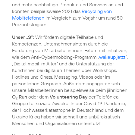
und mehr nachhaltige Produkte und Services an und
konnten beispielsweise 2021 das
Recycling von
Mobiltelefonen
im Vergleich zum Vorjahr um rund 50
Prozent steigern.
Unser „S“:
Wir fördern digitale Teilhabe und
Kompetenzen. Unternehmensintern durch die
Förderung von Mitarbeiter:innnen. Extern mit Initiativen,
wie dem Anti-Cybermobbing-Programm „
wakeup.jetzt
“,
„
Digital mobil im Alter
“ und die Unterstützung der
Kund:innen bei digitalen Themen über Workshops,
Hotlines und Chats, Messaging, Videos oder im
persönlichen Gespräch. Außerdem engagieren sich
unsere Mitarbeiter:innen beispielsweise beim jährlichen
O
Run
oder dem
Volunteering Day
der Telefónica
2
Gruppe für soziale Zwecke. In der Covid-19-Pandemie,
der Hochwasserkatastrophe in Deutschland und dem
Ukraine Krieg haben wir schnell und unbürokratisch
Menschen und Organisationen unterstützt.