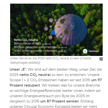
Unser Ziel ist es, bis 2025 netto CO
neutral zu sein (
Credits:
2
Gettyimages (edited)
)
Unser „E“:
Wir sind auf dem besten Weg, unser Ziel, bis
2025
netto CO
neutral
zu sein, zu erreichen. Unsere
2
Scope 1 + 2 CO
Emissionen haben wir seit 2015
um 97
2
Prozent reduziert
. Wir treiben das für unsere Branche
so wichtige Energieeffizienzziel weiter voran, indem wir
unseren Energieverbrauch pro Byte bis 2025 im
Vergleich zu 2015
um 87 Prozent senken
. Entlang
unseres Circular Economy Konzepts bieten wir mehr