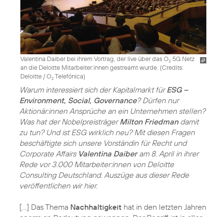
Valentina Daiber bei ihrem Vortrag, der live über das O
5G Netz
2
an die Deloitte Mitarbeiter:innen gestreamt wurde. (
Credits:
Deloitte / O
Telefónica
)
2
Warum interessiert sich der Kapitalmarkt für
ESG –
Environment, Social, Governance
? Dürfen nur
Aktionär:innen Ansprüche an ein Unternehmen stellen?
Was hat der Nobelpreisträger
Milton Friedman
damit
zu tun? Und ist ESG wirklich neu? Mit diesen Fragen
beschäftigte sich unsere Vorständin für Recht und
Corporate Affairs
Valentina Daiber
am 8. April in ihrer
Rede vor 3.000 Mitarbeiter:innen von Deloitte
Consulting Deutschland. Auszüge aus dieser Rede
veröffentlichen wir hier.
[…] Das Thema
Nachhaltigkeit
hat in den letzten Jahren