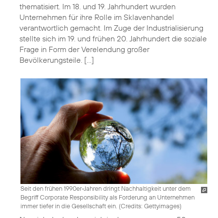
thematisiert. Im 18. und 19. Jahrhundert wurden
Unternehmen für ihre Rolle im Sklavenhandel
verantwortlich gemacht. Im Zuge der Industrialisierung
stellte sich im 19. und frühen 20. Jahrhundert die soziale
Frage in Form der Verelendung großer
Bevölkerungsteile. […]
Seit den frühen 1990er-Jahren dringt Nachhaltigkeit unter dem
Begriff Corporate Responsibility als Forderung an Unternehmen
immer tiefer in die Gesellschaft ein. (
Credits: Gettyimages
)