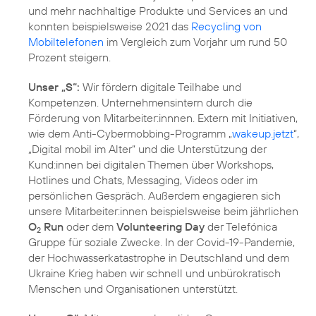
und mehr nachhaltige Produkte und Services an und
konnten beispielsweise 2021 das
Recycling von
Mobiltelefonen
im Vergleich zum Vorjahr um rund 50
Prozent steigern.
Unser „S“:
Wir fördern digitale Teilhabe und
Kompetenzen. Unternehmensintern durch die
Förderung von Mitarbeiter:innnen. Extern mit Initiativen,
wie dem Anti-Cybermobbing-Programm „
wakeup.jetzt
“,
„
Digital mobil im Alter
“ und die Unterstützung der
Kund:innen bei digitalen Themen über Workshops,
Hotlines und Chats, Messaging, Videos oder im
persönlichen Gespräch. Außerdem engagieren sich
unsere Mitarbeiter:innen beispielsweise beim jährlichen
O
Run
oder dem
Volunteering Day
der Telefónica
2
Gruppe für soziale Zwecke. In der Covid-19-Pandemie,
der Hochwasserkatastrophe in Deutschland und dem
Ukraine Krieg haben wir schnell und unbürokratisch
Menschen und Organisationen unterstützt.