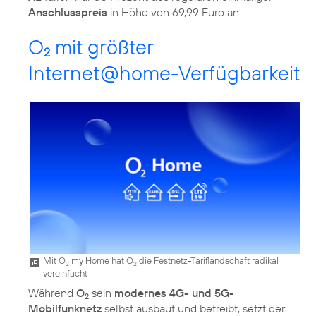
Anschlusspreis
in Höhe von 69,99 Euro an.
O
mit größter
2
Internet@home-Verfügbarkeit
Mit O
my Home hat O
die Festnetz-Tariflandschaft radikal
2
2
vereinfacht
Während
O
sein
modernes 4G- und 5G-
2
Mobilfunknetz
selbst ausbaut und betreibt, setzt der