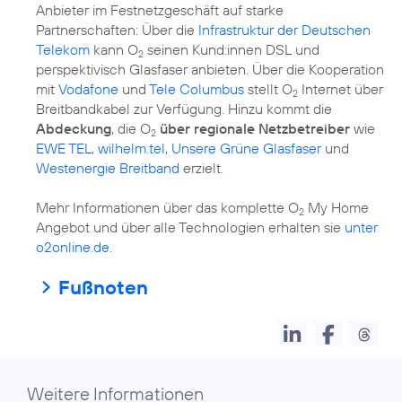
Anbieter im Festnetzgeschäft auf starke
Partnerschaften: Über die
Infrastruktur der Deutschen
Telekom
kann O
seinen Kund:innen DSL und
2
perspektivisch Glasfaser anbieten. Über die Kooperation
mit
Vodafone
und
Tele Columbus
stellt O
Internet über
2
Breitbandkabel zur Verfügung. Hinzu kommt die
Abdeckung
, die O
über regionale Netzbetreiber
wie
2
EWE TEL, wilhelm.tel
,
Unsere Grüne Glasfaser
und
Westenergie Breitband
erzielt.
Mehr Informationen über das komplette O
My Home
2
Angebot und über alle Technologien erhalten sie
unter
o2online.de
.
Fußnoten
Weitere Informationen