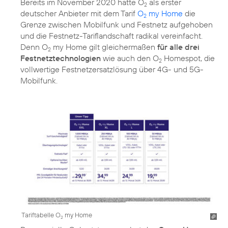
Bereits im November 2020 hatte O
als erster
2
deutscher Anbieter mit dem Tarif
O
my Home
die
2
Grenze zwischen Mobilfunk und Festnetz aufgehoben
und die Festnetz-Tariflandschaft radikal vereinfacht.
Denn O
my Home gilt gleichermaßen
für alle drei
2
Festnetztechnologien
wie auch den O
Homespot, die
2
vollwertige Festnetzersatzlösung über 4G- und 5G-
Mobilfunk.
Tariftabelle O
my Home
2