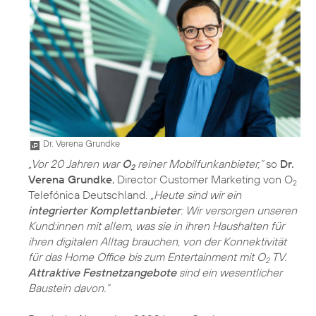
Dr. Verena Grundke
„Vor 20 Jahren war
O
reiner Mobilfunkanbieter,“
so
Dr.
2
Verena Grundke
, Director Customer Marketing von O
2
Telefónica Deutschland.
„Heute sind wir ein
integrierter Komplettanbieter
: Wir versorgen unseren
Kund:innen mit allem, was sie in ihren Haushalten für
ihren digitalen Alltag brauchen, von der Konnektivität
für das Home Office bis zum Entertainment mit O
TV.
2
Attraktive Festnetzangebote
sind ein wesentlicher
Baustein davon.“