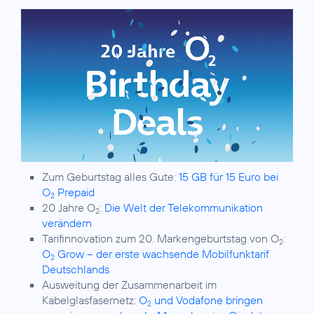
Zum Geburtstag alles Gute:
15 GB für 15 Euro bei
O
Prepaid
2
20 Jahre O
:
Die Welt der Telekommunikation
2
verändern
Tarifinnovation zum 20. Markengeburtstag von O
:
2
O
Grow – der erste wachsende Mobilfunktarif
2
Deutschlands
Ausweitung der Zusammenarbeit im
Kabelglasfasernetz:
O
und Vodafone bringen
2