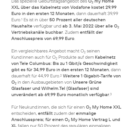
Das spezielle Geburtstagsangebot des
O
my Home
2
XXL über das Kabelnetz von Vodafone kostet 29,99
Euro in den ersten 12 Monaten
, dann dauerhaft 39,99
Euro.
Es ist in über
50 Prozent aller deutschen
1
Haushalte
verfügbar und
ab 3. Mai 2022 über alle O
2
Vertriebskanäle buchbar
. Zudem
entfällt der
Anschlusspreis von 69,99 Euro
.
Ein vergleichbares Angebot macht O
seinen
2
Kund:innen auch für O
Produkte auf dem
Kabelnetz
2
von Tele Columbus: Bis zu 1 Gbit/s Geschwindigkeit
gibt es für 34,99 Euro in den ersten 12 Monaten
, dann
dauerhaft für 44,99 Euro.
Weitere 1 Gigabit-Tarife von
2
O
in den Ausbaugebieten von
Unsere Grüne
2
Glasfaser und Wilhelm.Tel (Glasfaser) sind
unverändert ab 69,99 Euro monatlich verfügbar
.
3
Für Neukund:innen, die sich für einen
O
My Home XXL
2
entscheiden,
entfällt
zudem der
einmalige
Anschlusspreis; für einen O
My Home Vertrag L und
2
XL
fallen nur 50 Prozent des regulären einmaligen