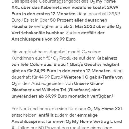
Das spezielle Geburtstagsangebot des
O
my Home
2
XXL über das Kabelnetz von Vodafone kostet 29,99
Euro in den ersten 12 Monaten
, dann dauerhaft 39,99
Euro.
Es ist in über
50 Prozent aller deutschen
1
Haushalte
verfügbar und
ab 3. Mai 2022 über alle O
2
Vertriebskanäle buchbar
. Zudem
entfällt der
Anschlusspreis von 69,99 Euro
.
Ein vergleichbares Angebot macht O
seinen
2
Kund:innen auch für O
Produkte auf dem
Kabelnetz
2
von Tele Columbus: Bis zu 1 Gbit/s Geschwindigkeit
gibt es für 34,99 Euro in den ersten 12 Monaten
, dann
dauerhaft für 44,99 Euro.
Weitere 1 Gigabit-Tarife von
2
O
in den Ausbaugebieten von
Unsere Grüne
2
Glasfaser und Wilhelm.Tel (Glasfaser) sind
unverändert ab 69,99 Euro monatlich verfügbar
.
3
Für Neukund:innen, die sich für einen
O
My Home XXL
2
entscheiden,
entfällt
zudem der
einmalige
Anschlusspreis; für einen O
My Home Vertrag L und
2
XL
fallen nur 50 Prozent des regulären einmaligen