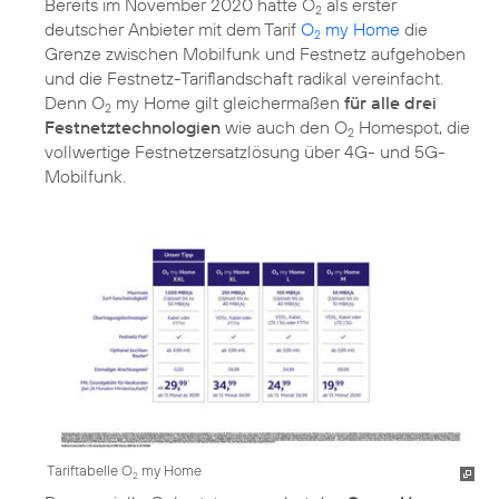
Bereits im November 2020 hatte O
als erster
2
deutscher Anbieter mit dem Tarif
O
my Home
die
2
Grenze zwischen Mobilfunk und Festnetz aufgehoben
und die Festnetz-Tariflandschaft radikal vereinfacht.
Denn O
my Home gilt gleichermaßen
für alle drei
2
Festnetztechnologien
wie auch den O
Homespot, die
2
vollwertige Festnetzersatzlösung über 4G- und 5G-
Mobilfunk.
Tariftabelle O
my Home
2