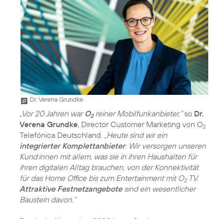
Dr. Verena Grundke
„Vor 20 Jahren war
O
reiner Mobilfunkanbieter,“
so
Dr.
2
Verena Grundke
, Director Customer Marketing von O
2
Telefónica Deutschland.
„Heute sind wir ein
integrierter Komplettanbieter
: Wir versorgen unseren
Kund:innen mit allem, was sie in ihren Haushalten für
ihren digitalen Alltag brauchen, von der Konnektivität
für das Home Office bis zum Entertainment mit O
TV.
2
Attraktive Festnetzangebote
sind ein wesentlicher
Baustein davon.“