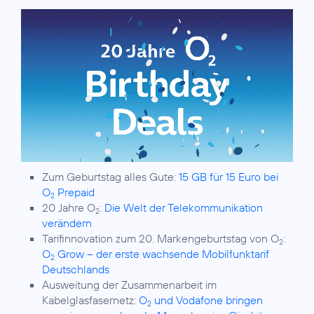
Zum Geburtstag alles Gute:
15 GB für 15 Euro bei
O
Prepaid
2
20 Jahre O
:
Die Welt der Telekommunikation
2
verändern
Tarifinnovation zum 20. Markengeburtstag von O
:
2
O
Grow – der erste wachsende Mobilfunktarif
2
Deutschlands
Ausweitung der Zusammenarbeit im
Kabelglasfasernetz:
O
und Vodafone bringen
2