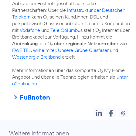
Anbieter im Festnetzgeschäft auf starke
Partnerschaften: Über die
Infrastruktur der Deutschen
Telekom
kann O
seinen Kund:innen DSL und
2
perspektivisch Glasfaser anbieten. Über die Kooperation
mit
Vodafone
und
Tele Columbus
stellt O
Internet über
2
Breitbandkabel zur Verfügung. Hinzu kommt die
Abdeckung
, die O
über regionale Netzbetreiber
wie
2
EWE TEL, wilhelm.tel
,
Unsere Grüne Glasfaser
und
Westenergie Breitband
erzielt.
Mehr Informationen über das komplette O
My Home
2
Angebot und über alle Technologien erhalten sie
unter
o2online.de
.
Fußnoten
Weitere Informationen