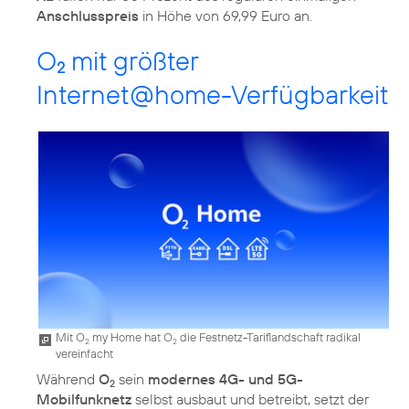
Anschlusspreis
in Höhe von 69,99 Euro an.
O
mit größter
2
Internet@home-Verfügbarkeit
Mit O
my Home hat O
die Festnetz-Tariflandschaft radikal
2
2
vereinfacht
Während
O
sein
modernes 4G- und 5G-
2
Mobilfunknetz
selbst ausbaut und betreibt, setzt der