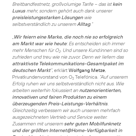
Breitbandfestnetz, großvolumige Tarife – das ist
kein
Luxus
mehr, sondern gehört auch dank unserer
preisleistungsstarken Lösungen
wie
selbstverständlich zu unserem
Alltag
.“
„
Wir feiern eine Marke, die noch nie so erfolgreich
am Markt war wie heute
: Es entscheiden sich immer
mehr Menschen für O
. Und unsere Kund:innen sind so
2
zufrieden und treu wie nie zuvor. Denn wir liefern das
attraktivste Telekommunikations-Gesamtpaket im
deutschen Markt
”
, erklärt
Wolfgang Metze
,
Privatkundenvorstand von O
Telefónica.
“Auf unserem
2
Erfolg ruhen wir uns selbstverständlich nicht aus. Wie
arbeiten weiterhin fokussiert an
nutzenorientierten,
innovativen und fairen Produkten zu einem
überzeugenden Preis-Leistungs-Verhältnis
.
Gleichzeitig verbessern wir auch unseren mehrfach
ausgezeichneten Vertrieb und Service weiter.
Zusammen mit unserem
sehr guten Mobilfunknetz
und der größten Internet@Home-Verfügbarkeit in