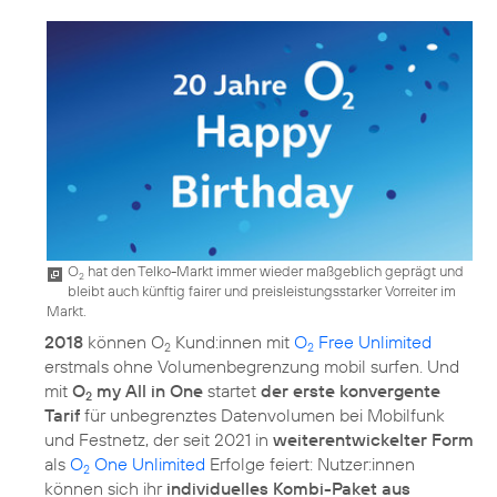
O
hat den Telko-Markt immer wieder maßgeblich geprägt und
2
bleibt auch künftig fairer und preisleistungsstarker Vorreiter im
Markt.
2018
können O
Kund:innen mit
O
Free Unlimited
2
2
erstmals ohne Volumenbegrenzung mobil surfen. Und
mit
O
my All in One
startet
der erste konvergente
2
Tarif
für unbegrenztes Datenvolumen bei Mobilfunk
und Festnetz, der seit 2021 in
weiterentwickelter Form
als
O
One Unlimited
Erfolge feiert: Nutzer:innen
2
können sich ihr
individuelles Kombi-Paket aus