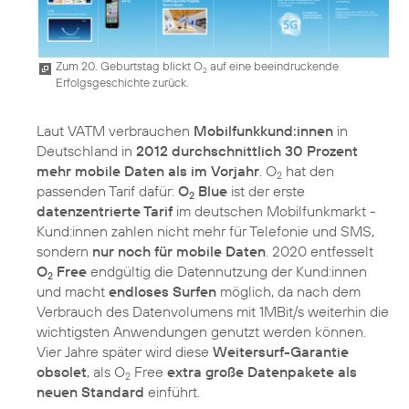
Zum 20. Geburtstag blickt O
auf eine beeindruckende
2
Erfolgsgeschichte zurück.
Laut VATM verbrauchen
Mobilfunkkund:innen
in
Deutschland in
2012 durchschnittlich 30 Prozent
mehr mobile Daten als im Vorjahr
. O
hat den
2
passenden Tarif dafür:
O
Blue
ist der erste
2
datenzentrierte Tarif
im deutschen Mobilfunkmarkt -
Kund:innen zahlen nicht mehr für Telefonie und SMS,
sondern
nur noch für mobile Daten
. 2020 entfesselt
O
Free
endgültig die Datennutzung der Kund:innen
2
und macht
endloses Surfen
möglich, da nach dem
Verbrauch des Datenvolumens mit 1MBit/s weiterhin die
wichtigsten Anwendungen genutzt werden können.
Vier Jahre später wird diese
Weitersurf-Garantie
obsolet
, als O
Free
extra große Datenpakete als
2
neuen Standard
einführt.