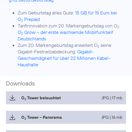
Zum Geburtstag alles Gute:
15 GB für 15 Euro bei
O
Prepaid
2
Tarifinnovation zum 20. Markengeburtstag von O
:
2
O
Grow – der erste wachsende Mobilfunktarif
2
Deutschlands
Zum 20. Markengeburtstag erweitert O
seine
2
Gigabit-Festnetzabdeckung:
Gigabit-
Geschwindigkeit für über 22 Millionen Kabel-
Haushalte
Downloads
O
Tower beleuchtet
JPG | 17 mb
2
O
Tower - Panorama
JPG | 16 mb
2