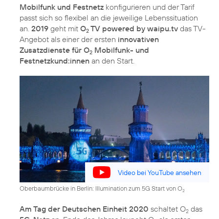
Mobilfunk und Festnetz
konfigurieren und der Tarif
passt sich so flexibel an die jeweilige Lebenssituation
an.
2019
geht mit
O
TV powered by waipu.tv
das TV-
2
Angebot als einer der ersten
innovativen
Zusatzdienste für O
Mobilfunk- und
2
Festnetzkund:innen
an den Start.
Video bei YouTube ansehen
Oberbaumbrücke in Berlin: Illumination zum 5G Start von O
2
Am Tag der Deutschen Einheit 2020
schaltet O
das
2