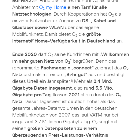
5G-Netz
an. Ende des Jahres launcht O
als erster
2
Anbieter mit
O
my Home
einen Tarif für alle
2
Netztechnologien
. Durch Kooperationen hat O
als
2
einziger Netzanbieter Zugang zu
DSL, Kabel und
Glasfaser sowie WLAN
über das eigene
Mobilfunknetz. Damit bietet O
die
größte
2
Internet@Home-Verfügbarkeit in Deutschland
an.
Ende 2020
darf O
seine Kund:innen mit „
Willkommen
2
im sehr guten Netz von O
“ begrüßen. Denn das
2
renommierte
Fachmagazin „connect“
zeichnet das
O
2
Netz
erstmals mit einem
„Sehr gut“
aus und bestätigt
dieses Urteil ein Jahr später.
Mehr als
2,4 Mrd.
1)
Gigabyte Daten insgesamt
, also
rund 5,5 Mio.
Gigabyte pro Tag
, flossen
2021
allein durch das
O
2
Netz
. Dieser Tageswert ist deutlich höher als das
gesamte Jahres-Datenvolumen in den deutschen
Mobilfunknetzen von 2007, das laut VATM nur bei
insgesamt 3,7 Millionen Gigabyte lag. O
sorgt mit
2
seinen
großen Datenpaketen zu einem
überzeugenden Preis-Leistungs-Verhältnis