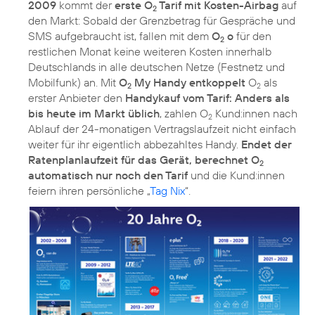
2009
kommt der
erste O
Tarif mit Kosten-Airbag
auf
2
den Markt: Sobald der Grenzbetrag für Gespräche und
SMS aufgebraucht ist, fallen mit dem
O
o
für den
2
restlichen Monat keine weiteren Kosten innerhalb
Deutschlands in alle deutschen Netze (Festnetz und
Mobilfunk) an. Mit
O
My Handy entkoppelt
O
als
2
2
erster Anbieter den
Handykauf vom Tarif: Anders als
bis heute im Markt üblich
, zahlen O
Kund:innen nach
2
Ablauf der 24-monatigen Vertragslaufzeit nicht einfach
weiter für ihr eigentlich abbezahltes Handy.
Endet der
Ratenplanlaufzeit für das Gerät, berechnet O
2
automatisch nur noch den Tarif
und die Kund:innen
feiern ihren persönliche „
Tag Nix
“.