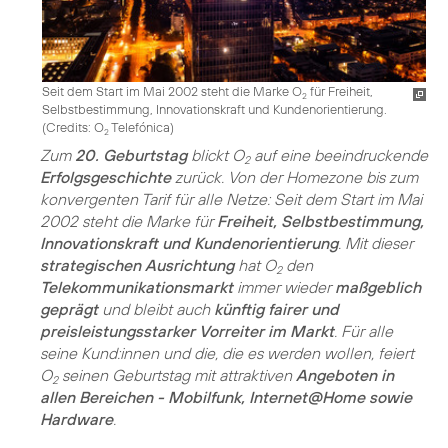
Seit dem Start im Mai 2002 steht die Marke O
für Freiheit,
2
Selbstbestimmung, Innovationskraft und Kundenorientierung.
(
Credits: O
Telefónica
)
2
Zum
20. Geburtstag
blickt O
auf eine beeindruckende
2
Erfolgsgeschichte
zurück. Von der Homezone bis zum
konvergenten Tarif für alle Netze: Seit dem Start im Mai
2002 steht die Marke für
Freiheit, Selbstbestimmung,
Innovationskraft und Kundenorientierung
. Mit dieser
strategischen Ausrichtung
hat O
den
2
Telekommunikationsmarkt
immer wieder
maßgeblich
geprägt
und bleibt auch
künftig fairer und
preisleistungsstarker Vorreiter im Markt
. Für alle
seine Kund:innen und die, die es werden wollen, feiert
O
seinen Geburtstag mit attraktiven
Angeboten in
2
allen Bereichen - Mobilfunk, Internet@Home sowie
Hardware
.