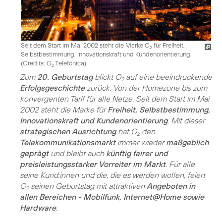
Seit dem Start im Mai 2002 steht die Marke O
für Freiheit,
2
Selbstbestimmung, Innovationskraft und Kundenorientierung.
(
Credits: O
Telefónica
)
2
Zum
20. Geburtstag
blickt O
auf eine beeindruckende
2
Erfolgsgeschichte
zurück. Von der Homezone bis zum
konvergenten Tarif für alle Netze: Seit dem Start im Mai
2002 steht die Marke für
Freiheit, Selbstbestimmung,
Innovationskraft und Kundenorientierung
. Mit dieser
strategischen Ausrichtung
hat O
den
2
Telekommunikationsmarkt
immer wieder
maßgeblich
geprägt
und bleibt auch
künftig fairer und
preisleistungsstarker Vorreiter im Markt
. Für alle
seine Kund:innen und die, die es werden wollen, feiert
O
seinen Geburtstag mit attraktiven
Angeboten in
2
allen Bereichen - Mobilfunk, Internet@Home sowie
Hardware
.