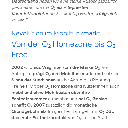
Deutschland
haben wir eine starke Ausgangsposition
geschaffen, um mit
O
als integriertem
2
Komplettanbieter
auch zukünftig
weiter erfolgreich
zu sein!“
Revolution im Mobilfunkmarkt:
Von der O
Homezone bis O
2
2
Free
2002
wird
aus Viag Interkom die Marke O
. Von
2
Anfang an
prägt O
den Mobilfunkmarkt und
setzt im
2
Sinne der Kund:innen
starke Akzente in Richtung
Freiheit
. Mit der
O
Homezone
sind Nutzer:innen auch
2
mobil und ohne Mehrkosten über ihre
Festnetznummer
erreichbar und
bei O
Genion
2
schafft O
2007
zusätzlich die
monatliche
2
Grundgebühr ab
. Im gleichen Jahr geht mit
O
DSL
2
das erste Festnetzprodukt
von O
an den Start.
2