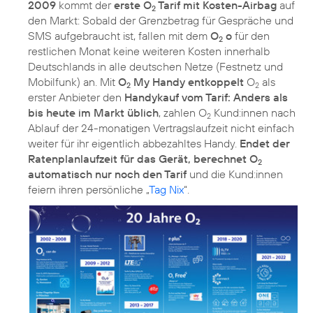
2009
kommt der
erste O
Tarif mit Kosten-Airbag
auf
2
den Markt: Sobald der Grenzbetrag für Gespräche und
SMS aufgebraucht ist, fallen mit dem
O
o
für den
2
restlichen Monat keine weiteren Kosten innerhalb
Deutschlands in alle deutschen Netze (Festnetz und
Mobilfunk) an. Mit
O
My Handy entkoppelt
O
als
2
2
erster Anbieter den
Handykauf vom Tarif: Anders als
bis heute im Markt üblich
, zahlen O
Kund:innen nach
2
Ablauf der 24-monatigen Vertragslaufzeit nicht einfach
weiter für ihr eigentlich abbezahltes Handy.
Endet der
Ratenplanlaufzeit für das Gerät, berechnet O
2
automatisch nur noch den Tarif
und die Kund:innen
feiern ihren persönliche „
Tag Nix
“.