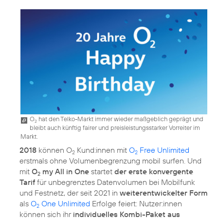
O
hat den Telko-Markt immer wieder maßgeblich geprägt und
2
bleibt auch künftig fairer und preisleistungsstarker Vorreiter im
Markt.
2018
können O
Kund:innen mit
O
Free Unlimited
2
2
erstmals ohne Volumenbegrenzung mobil surfen. Und
mit
O
my All in One
startet
der erste konvergente
2
Tarif
für unbegrenztes Datenvolumen bei Mobilfunk
und Festnetz, der seit 2021 in
weiterentwickelter Form
als
O
One Unlimited
Erfolge feiert: Nutzer:innen
2
können sich ihr
individuelles Kombi-Paket aus