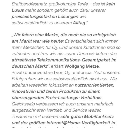
Breitbandfestnetz, großvolumige Tarife – das ist
kein
Luxus
mehr, sondern gehört auch dank unserer
preisleistungsstarken Lösungen
wie
selbstverständlich zu unserem
Alltag
.“
„
Wir feiern eine Marke, die noch nie so erfolgreich
am Markt war wie heute
: Es entscheiden sich immer
mehr Menschen für O
. Und unsere Kund:innen sind so
2
zufrieden und treu wie nie zuvor. Denn wir liefern das
attraktivste Telekommunikations-Gesamtpaket im
deutschen Markt
”
, erklärt
Wolfgang Metze
,
Privatkundenvorstand von O
Telefónica.
“Auf unserem
2
Erfolg ruhen wir uns selbstverständlich nicht aus. Wie
arbeiten weiterhin fokussiert an
nutzenorientierten,
innovativen und fairen Produkten zu einem
überzeugenden Preis-Leistungs-Verhältnis
.
Gleichzeitig verbessern wir auch unseren mehrfach
ausgezeichneten Vertrieb und Service weiter.
Zusammen mit unserem
sehr guten Mobilfunknetz
und der größten Internet@Home-Verfügbarkeit in