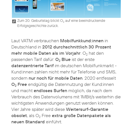
Zum 20. Geburtstag blickt O
auf eine beeindruckende
2
Erfolgsgeschichte zurück.
Laut VATM verbrauchen
Mobilfunkkund:innen
in
Deutschland in
2012 durchschnittlich 30 Prozent
mehr mobile Daten als im Vorjahr
. O
hat den
2
passenden Tarif dafür:
O
Blue
ist der erste
2
datenzentrierte Tarif
im deutschen Mobilfunkmarkt -
Kund:innen zahlen nicht mehr für Telefonie und SMS,
sondern
nur noch für mobile Daten
. 2020 entfesselt
O
Free
endgültig die Datennutzung der Kund:innen
2
und macht
endloses Surfen
möglich, da nach dem
Verbrauch des Datenvolumens mit 1MBit/s weiterhin die
wichtigsten Anwendungen genutzt werden können.
Vier Jahre später wird diese
Weitersurf-Garantie
obsolet
, als O
Free
extra große Datenpakete als
2
neuen Standard
einführt.