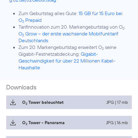
Zum Geburtstag alles Gute:
15 GB für 15 Euro bei
O
Prepaid
2
Tarifinnovation zum 20. Markengeburtstag von O
:
2
O
Grow – der erste wachsende Mobilfunktarif
2
Deutschlands
Zum 20. Markengeburtstag erweitert O
seine
2
Gigabit-Festnetzabdeckung:
Gigabit-
Geschwindigkeit für über 22 Millionen Kabel-
Haushalte
Downloads
O
Tower beleuchtet
JPG | 17 mb
2
O
Tower - Panorama
JPG | 16 mb
2