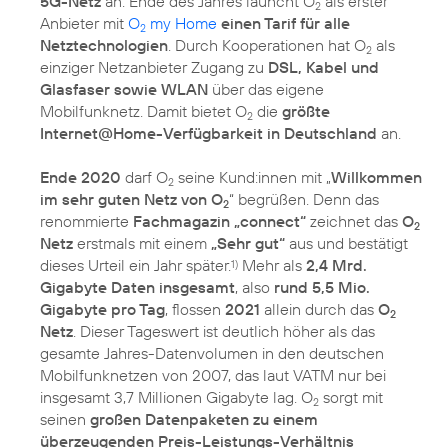
5G-Netz
an. Ende des Jahres launcht O
als erster
2
Anbieter mit
O
my Home
einen Tarif für alle
2
Netztechnologien
. Durch Kooperationen hat O
als
2
einziger Netzanbieter Zugang zu
DSL, Kabel und
Glasfaser sowie WLAN
über das eigene
Mobilfunknetz. Damit bietet O
die
größte
2
Internet@Home-Verfügbarkeit in Deutschland
an.
Ende 2020
darf O
seine Kund:innen mit „
Willkommen
2
im sehr guten Netz von O
“ begrüßen. Denn das
2
renommierte
Fachmagazin „connect“
zeichnet das
O
2
Netz
erstmals mit einem
„Sehr gut“
aus und bestätigt
dieses Urteil ein Jahr später.
Mehr als
2,4 Mrd.
1)
Gigabyte Daten insgesamt
, also
rund 5,5 Mio.
Gigabyte pro Tag
, flossen
2021
allein durch das
O
2
Netz
. Dieser Tageswert ist deutlich höher als das
gesamte Jahres-Datenvolumen in den deutschen
Mobilfunknetzen von 2007, das laut VATM nur bei
insgesamt 3,7 Millionen Gigabyte lag. O
sorgt mit
2
seinen
großen Datenpaketen zu einem
überzeugenden Preis-Leistungs-Verhältnis