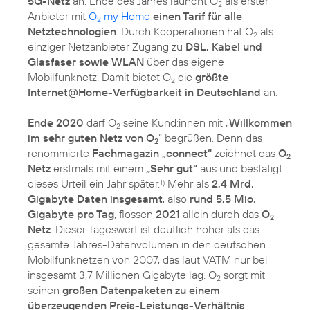
5G-Netz
an. Ende des Jahres launcht O
als erster
2
Anbieter mit
O
my Home
einen Tarif für alle
2
Netztechnologien
. Durch Kooperationen hat O
als
2
einziger Netzanbieter Zugang zu
DSL, Kabel und
Glasfaser sowie WLAN
über das eigene
Mobilfunknetz. Damit bietet O
die
größte
2
Internet@Home-Verfügbarkeit in Deutschland
an.
Ende 2020
darf O
seine Kund:innen mit „
Willkommen
2
im sehr guten Netz von O
“ begrüßen. Denn das
2
renommierte
Fachmagazin „connect“
zeichnet das
O
2
Netz
erstmals mit einem
„Sehr gut“
aus und bestätigt
dieses Urteil ein Jahr später.
Mehr als
2,4 Mrd.
1)
Gigabyte Daten insgesamt
, also
rund 5,5 Mio.
Gigabyte pro Tag
, flossen
2021
allein durch das
O
2
Netz
. Dieser Tageswert ist deutlich höher als das
gesamte Jahres-Datenvolumen in den deutschen
Mobilfunknetzen von 2007, das laut VATM nur bei
insgesamt 3,7 Millionen Gigabyte lag. O
sorgt mit
2
seinen
großen Datenpaketen zu einem
überzeugenden Preis-Leistungs-Verhältnis