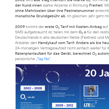
2
der Kund:innen
starke Akzente in Richtung
Freiheit
. M
ohne Mehrkosten über ihre Festnetznummer
erreich
monatliche Grundgebühr ab
. Im gleichen Jahr geht m
2009
kommt der
erste O
Tarif mit Kosten-Airbag
auf 
2
SMS aufgebraucht ist, fallen mit dem
O
o
für den restl
2
Deutschlands in alle deutschen Netze (Festnetz und Mo
Anbieter den
Handykauf vom Tarif: Anders als bis heu
24-monatigen Vertragslaufzeit nicht einfach weiter für 
Ratenplanlaufzeit für das Gerät, berechnet O
automa
2
persönliche „
Tag Nix
“.