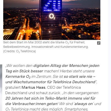
Seit dem Start im Mai 2002 steht die Marke O
für Freiheit,
2
Selbstbestimmung, Innovationskraft und Kundenorientierung.
(
Credits: O
Telefónica
)
2
„Wir wollen den
digitalen Alltag der Menschen jeden
Tag ein Stück besser
machen! Hierbei steht unsere
Kernmarke O
im Zentrum. Sie ist
so stark wie nie –
2
und Wachstumsmotor für Telefónica Deutschland
“
,
gratuliert
Markus Haas
, CEO der Telefónica
Deutschland und schaut zurück.
„In den vergangenen
20 Jahren hat sich im Telko-Markt immens viel für
die Verbraucher:innen getan
! Wir sind ’
always on
’ und
O
Telefónica macht dies möglich. Smartphones,
2