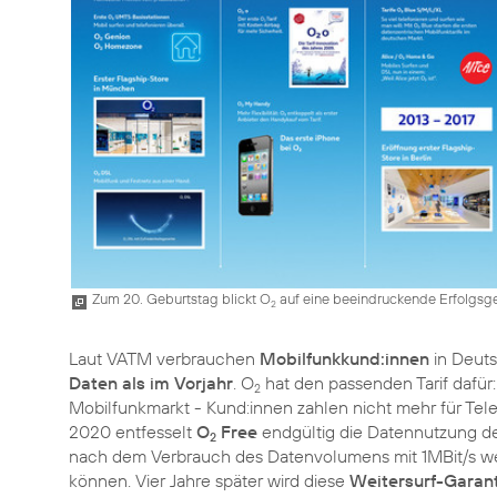
Zum 20. Geburtstag blickt O
auf eine beeindruckende Erfolgsge
2
Laut VATM verbrauchen
Mobilfunkkund:innen
in Deuts
Daten als im Vorjahr
. O
hat den passenden Tarif dafür
2
Mobilfunkmarkt - Kund:innen zahlen nicht mehr für Te
2020 entfesselt
O
Free
endgültig die Datennutzung d
2
nach dem Verbrauch des Datenvolumens mit 1MBit/s w
können. Vier Jahre später wird diese
Weitersurf-Garant