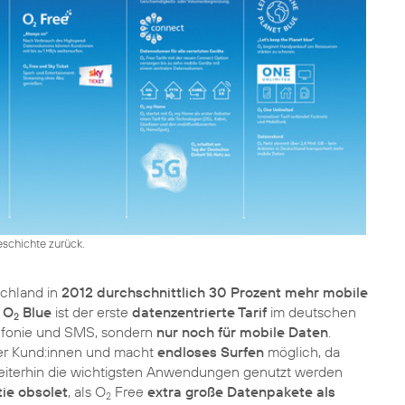
schichte zurück.
chland in
2012 durchschnittlich 30 Prozent mehr mobile
:
O
Blue
ist der erste
datenzentrierte Tarif
im deutschen
2
lefonie und SMS, sondern
nur noch für mobile Daten
.
er Kund:innen und macht
endloses Surfen
möglich, da
eiterhin die wichtigsten Anwendungen genutzt werden
ie obsolet
, als O
Free
extra große Datenpakete als
2