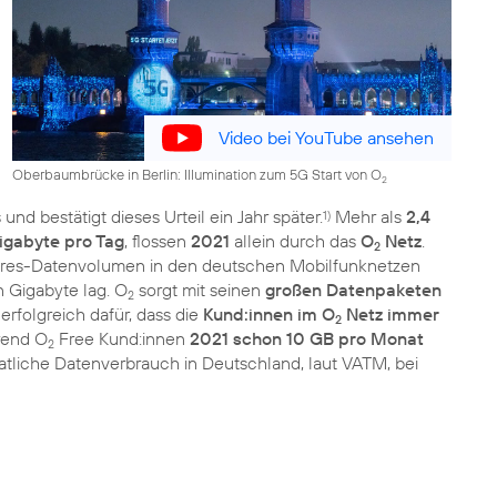
Video bei YouTube ansehen
Oberbaumbrücke in Berlin: Illumination zum 5G Start von O
2
und bestätigt dieses Urteil ein Jahr später.
Mehr als
2,4
1)
igabyte pro Tag
, flossen
2021
allein durch das
O
Netz
.
2
Jahres-Datenvolumen in den deutschen Mobilfunknetzen
n Gigabyte lag. O
sorgt mit seinen
großen Datenpaketen
2
erfolgreich dafür, dass die
Kund:innen im O
Netz immer
2
hrend O
Free Kund:innen
2021 schon 10 GB pro Monat
2
atliche Datenverbrauch in Deutschland, laut VATM, bei