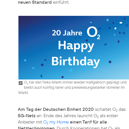
neuen Standard
einführt.
O
hat den Telko-Markt immer wieder maßgeblich geprägt und
2
bleibt auch künftig fairer und preisleistungsstarker Vorreiter im
Markt.
Am Tag der Deutschen Einheit 2020
schaltet O
das
2
5G-Netz
an. Ende des Jahres launcht O
als erster
2
Anbieter mit
O
my Home
einen Tarif für alle
2
Netztechnologien
. Durch Kooperationen hat O
als