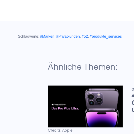
Schlagworte:
#Marken
,
#Privatkunden
,
#o2
,
#produkte_services
Ähnliche Themen:
0
A
Credits: Apple