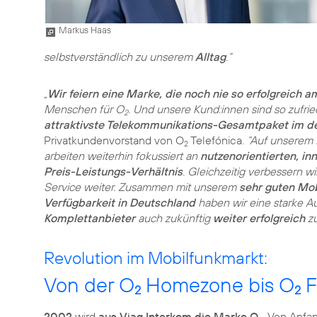
Markus Haas
selbstverständlich zu unserem
Alltag
.“
„
Wir feiern eine Marke, die noch nie so erfolgreich 
Menschen für O
. Und unsere Kund:innen sind so zufrie
2
attraktivste Telekommunikations-Gesamtpaket im d
Privatkundenvorstand von O
Telefónica.
“Auf unserem E
2
arbeiten weiterhin fokussiert an
nutzenorientierten, i
Preis-Leistungs-Verhältnis
. Gleichzeitig verbessern 
Service weiter. Zusammen mit unserem
sehr guten Mo
Verfügbarkeit in Deutschland
haben wir eine starke A
Komplettanbieter
auch zukünftig
weiter erfolgreich
zu
Revolution im Mobilfunkmarkt:
Von der O
Homezone bis O
F
2
2
2002
wird
aus Viag Interkom die Marke O
. Von Anfa