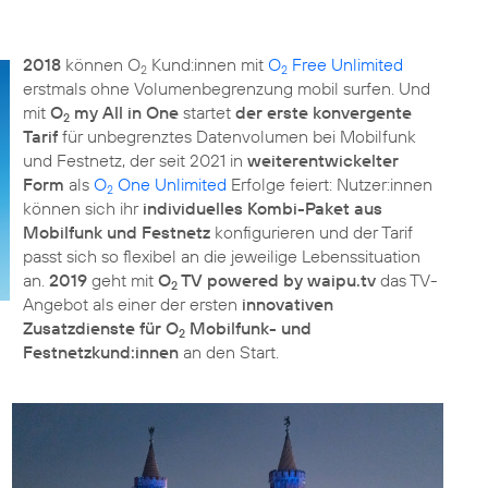
2018
können O
Kund:innen mit
O
Free Unlimited
2
2
erstmals ohne Volumenbegrenzung mobil surfen. Und
mit
O
my All in One
startet
der erste konvergente
2
Tarif
für unbegrenztes Datenvolumen bei Mobilfunk
und Festnetz, der seit 2021 in
weiterentwickelter
Form
als
O
One Unlimited
Erfolge feiert: Nutzer:innen
2
können sich ihr
individuelles Kombi-Paket aus
Mobilfunk und Festnetz
konfigurieren und der Tarif
passt sich so flexibel an die jeweilige Lebenssituation
an.
2019
geht mit
O
TV powered by waipu.tv
das TV-
2
Angebot als einer der ersten
innovativen
Zusatzdienste für O
Mobilfunk- und
2
Festnetzkund:innen
an den Start.