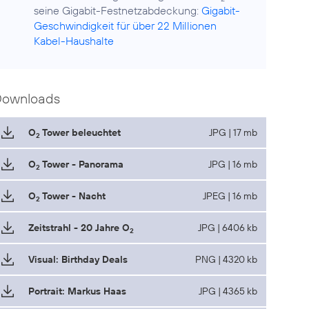
seine Gigabit-Festnetzabdeckung:
Gigabit-
Geschwindigkeit für über 22 Millionen
Kabel-Haushalte
Downloads
O
Tower beleuchtet
JPG | 17 mb
2
O
Tower - Panorama
JPG | 16 mb
2
O
Tower - Nacht
JPEG | 16 mb
2
Zeitstrahl - 20 Jahre O
JPG | 6406 kb
2
Visual: Birthday Deals
PNG | 4320 kb
Portrait: Markus Haas
JPG | 4365 kb