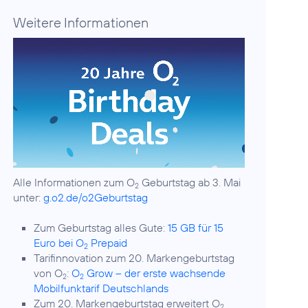
Weitere Informationen
Alle Informationen zum O
Geburtstag ab 3. Mai
2
unter:
g.o2.de/o2Geburtstag
Zum Geburtstag alles Gute:
15 GB für 15
Euro bei O
Prepaid
2
Tarifinnovation zum 20. Markengeburtstag
von O
:
O
Grow – der erste wachsende
2
2
Mobilfunktarif Deutschlands
Zum 20. Markengeburtstag erweitert O
2