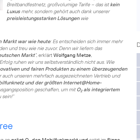
Breitbandfestnetz, großvolumige Tarife – das ist
kein
Luxus
mehr, sondern gehört auch dank unserer
preisleistungsstarken Lösungen
wie
am Markt war wie heute
: Es entscheiden sich immer mehr
den und treu wie nie zuvor. Denn wir liefern das
eutschen Markt
”
, erklärt
Wolfgang Metze
,
rfolg ruhen wir uns selbstverständlich nicht aus. Wie
nnovativen und fairen Produkten zu einem überzeugenden
wir auch unseren mehrfach ausgezeichneten Vertrieb und
bilfunknetz und der größten Internet@Home-
usgangsposition geschaffen, um mit
O
als integriertem
2
 sein!“
ree
ng an
prägt O
den Mobilfunkmarkt und
setzt im
Sinne