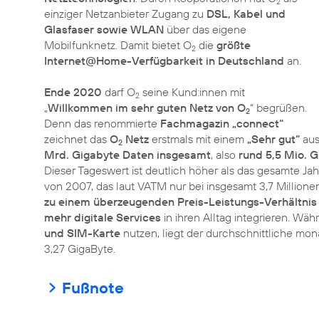
2
einziger Netzanbieter Zugang zu
DSL, Kabel und
Glasfaser sowie WLAN
über das eigene
Mobilfunknetz. Damit bietet O
die
größte
2
Internet@Home-Verfügbarkeit in Deutschland
an.
Ende 2020
darf O
seine Kund:innen mit
2
„
Willkommen im sehr guten Netz von O
“ begrüßen.
2
Denn das renommierte
Fachmagazin „connect“
zeichnet das
O
Netz
erstmals mit einem
„Sehr gut“
aus 
2
Mrd. Gigabyte Daten insgesamt
, also
rund 5,5 Mio. G
Dieser Tageswert ist deutlich höher als das gesamte 
von 2007, das laut VATM nur bei insgesamt 3,7 Millione
zu einem überzeugenden Preis-Leistungs-Verhältnis
mehr digitale Services
in ihren Alltag integrieren. Wä
und SIM-Karte
nutzen, liegt der durchschnittliche mon
3,27 GigaByte.
Fußnote