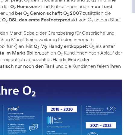
2
it der
O
Homezone
sind Nutzer:innen auch
mobil und
2
bar und
bei O
Genion schafft O
2007
zusätzlich die
2
2
it
O
DSL das erste Festnetzprodukt
von O
an den Start.
2
2
den Markt: Sobald der Grenzbetrag für Gespräche und
ichen Monat keine weiteren Kosten innerhalb
bilfunk) an. Mit
O
My Handy entkoppelt
O
als erster
2
2
te im Markt üblich
, zahlen O
Kund:innen nach Ablauf der
2
ihr eigentlich abbezahltes Handy.
Endet der
tisch nur noch den Tarif
und die Kund:innen feiern ihren