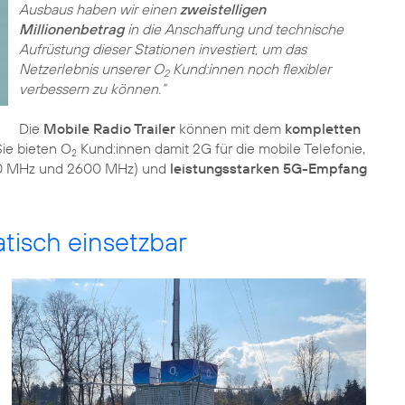
Ausbaus haben wir einen
zweistelligen
Millionenbetrag
in die Anschaffung und technische
Aufrüstung dieser Stationen investiert, um das
Netzerlebnis unserer O
Kund:innen noch flexibler
2
verbessern zu können.“
Die
Mobile Radio Trailer
können mit dem
kompletten
ie bieten O
Kund:innen damit 2G für die mobile Telefonie,
2
00 MHz und 2600 MHz) und
leistungsstarken 5G-Empfang
atisch einsetzbar