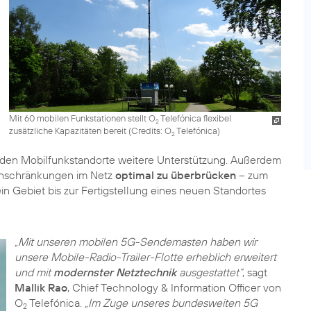
Mit 60 mobilen Funkstationen stellt O
Telefónica flexibel
2
zusätzliche Kapazitäten bereit (
Credits: O
Telefónica
)
2
den Mobilfunkstandorte weitere Unterstützung. Außerdem
Einschränkungen im Netz
optimal zu überbrücken
– zum
n Gebiet bis zur Fertigstellung eines neuen Standortes
„Mit unseren mobilen 5G-Sendemasten haben wir
unsere Mobile-Radio-Trailer-Flotte erheblich erweitert
und mit
modernster Netztechnik
ausgestattet“
, sagt
Mallik Rao
, Chief Technology & Information Officer von
O
Telefónica.
„Im Zuge unseres bundesweiten 5G
2