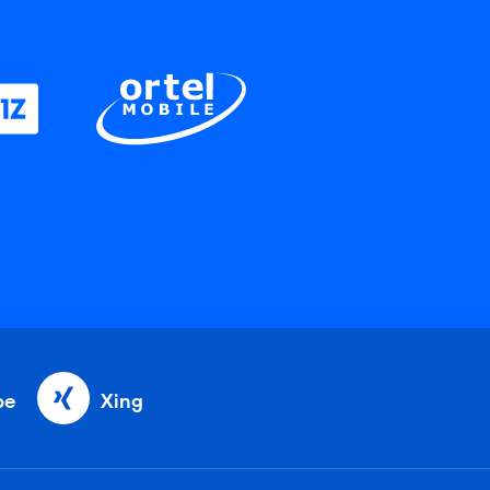
be
Xing