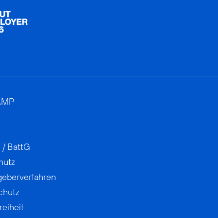
AMP
 / BattG
hutz
geberverfahren
chutz
reiheit