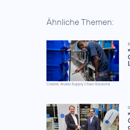
Ähnliche Themen:
2
W
Credits: Arvato Supply Chain Solutions
0
W