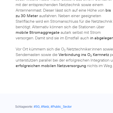
mit der entsprechenden Netztechnik sowie einem
Antennenmast. Dieser lässt sich auf eine Höhe von
bis
zu 30 Meter
ausfahren. Neben einer geeigneten
Stellfläche wird ein Stromanschluss für die Netztechnik
benötigt. Alternativ können sich die Stationen über
mobile Stromaggregate
autark selbst mit Strom
versorgen. Damit sind sie im Ernstfall auch
in abgelegen
Vor Ort kümmern sich die O
Netztechniker:innen sowie
2
Sendemasten sowie die
Verbindung ins O
Kernnetz
pe
2
unterstützen parallel bei der erfolgreichen Integration
erfolgreichen mobilen Netzversorgung
nichts im Weg.
Schlagworte:
#5G
,
#Netz
,
#Public_Sector