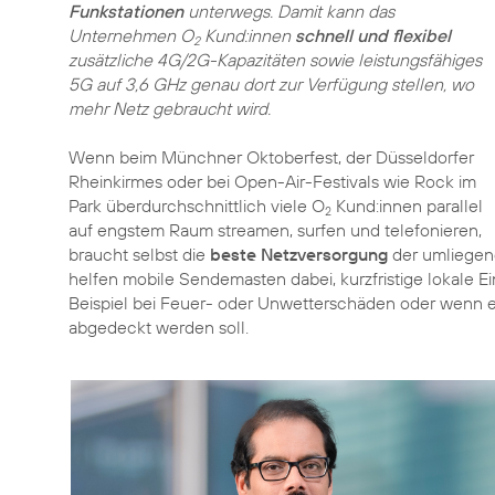
Funkstationen
unterwegs. Damit kann das
Unternehmen O
Kund:innen
schnell und flexibel
2
zusätzliche 4G/2G-Kapazitäten sowie leistungsfähiges
5G auf 3,6 GHz genau dort zur Verfügung stellen, wo
mehr Netz gebraucht wird.
Wenn beim Münchner Oktoberfest, der Düsseldorfer
Rheinkirmes oder bei Open-Air-Festivals wie Rock im
Park überdurchschnittlich viele O
Kund:innen parallel
2
auf engstem Raum streamen, surfen und telefonieren,
braucht selbst die
beste Netzversorgung
der umliegen
helfen mobile Sendemasten dabei, kurzfristige lokale 
Beispiel bei Feuer- oder Unwetterschäden oder wenn ei
abgedeckt werden soll.